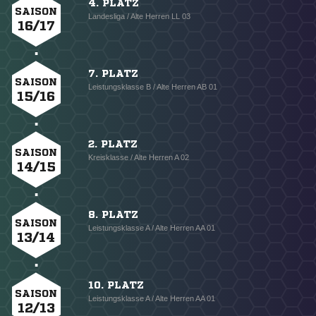
4. PLATZ
SAISON
Landesliga / Alte Herren LL 03
16/17
7. PLATZ
SAISON
Leistungsklasse B / Alte Herren AB 01
15/16
2. PLATZ
SAISON
Kreisklasse / Alte Herren A 02
14/15
8. PLATZ
SAISON
Leistungsklasse A / Alte Herren AA 01
13/14
10. PLATZ
SAISON
Leistungsklasse A / Alte Herren AA 01
12/13