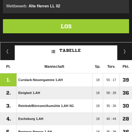
Wettbewerb:
Alte Herren LL 02
LOS
TABELLE
Pl.
Mannschaft
Sp.
Torv.
Pkt.
1.
39
Curslack-Neuengamme 1.AH
18
55 : 17
2.
36
Einigkeit 1.AH
18
58 : 28
3.
30
Reinbek/​Börnsen/​Aumühle 1.AH SG
18
35 : 26
4.
28
Escheburg 1.AH
18
40 : 44
5.
26
Panteras Negras 1.AH
18
35 : 39