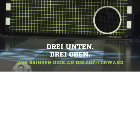
DREI UNTEN.
DREI OBEN.
WIR BRINGEN DICH AN DIE ZDF-TORWAND