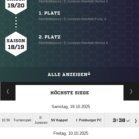
Kleinfeldklasse / E-Junioren Kleinfeld Herbst 4
19/20
1. PLATZ
Kleinfeldklasse / E-Junioren Kleinfeld Frühj. 4
2. PLATZ
SAISON
Kleinfeldklasse / E-Junioren Kleinfeld Herbst 4
18/19
ALLE ANZEIGEN
HÖCHSTE SIEGE
Samstag, 18.10.2025
E-
:

:

10:30
Turnierspiel
SV Kappel
Freiburger FC
Junioren
Freitag, 10.10.2025