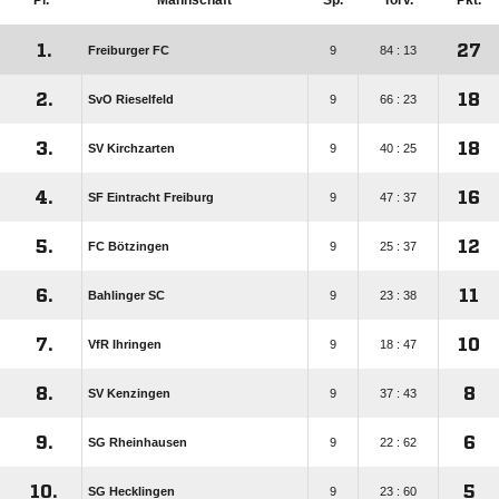
Pl.
Mannschaft
Sp.
Torv.
Pkt.
1.
27
Freiburger FC
9
84 : 13
2.
18
SvO Rieselfeld
9
66 : 23
3.
18
SV Kirchzarten
9
40 : 25
4.
16
SF Eintracht Freiburg
9
47 : 37
5.
12
FC Bötzingen
9
25 : 37
6.
11
Bahlinger SC
9
23 : 38
7.
10
VfR Ihringen
9
18 : 47
8.
8
SV Kenzingen
9
37 : 43
9.
6
SG Rheinhausen
9
22 : 62
10.
5
SG Hecklingen
9
23 : 60