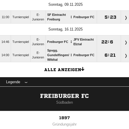
Sonntag, 09.11.2025
E-
SF Eintracht
:

:

11:00
Turnierspiel
Freiburger FC
Junioren
Freiburg
Sonntag, 16.11.2025
E-
JFV Eintracht
:

:

14:46
Turnierspiel
Freiburger FC
Junioren
Elztal
Spvgg.
E-
:

:

14:00
Turnierspiel
Gundelfingen/​
Freiburger FC
Junioren
Wildtal
ALLE ANZEIGEN
Legende
FREIBURGER FC
Südbaden
1897
Gründungsjahr