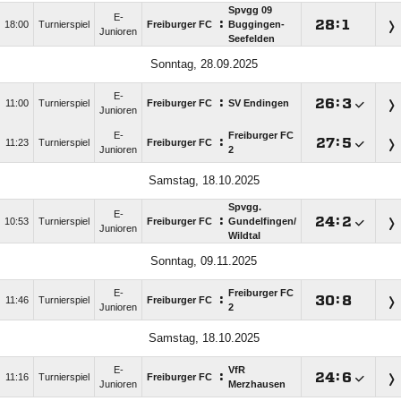
Spvgg 09
E-
:

:

18:00
Turnierspiel
Freiburger FC
Buggingen-
Junioren
Seefelden
Sonntag, 28.09.2025
E-
:

:

11:00
Turnierspiel
Freiburger FC
SV Endingen
Junioren
E-
Freiburger FC
:

:

11:23
Turnierspiel
Freiburger FC
Junioren
2
Samstag, 18.10.2025
Spvgg.
E-
:

:

10:53
Turnierspiel
Freiburger FC
Gundelfingen/​
Junioren
Wildtal
Sonntag, 09.11.2025
E-
Freiburger FC
:

:

11:46
Turnierspiel
Freiburger FC
Junioren
2
Samstag, 18.10.2025
E-
VfR
:

:

11:16
Turnierspiel
Freiburger FC
Junioren
Merzhausen