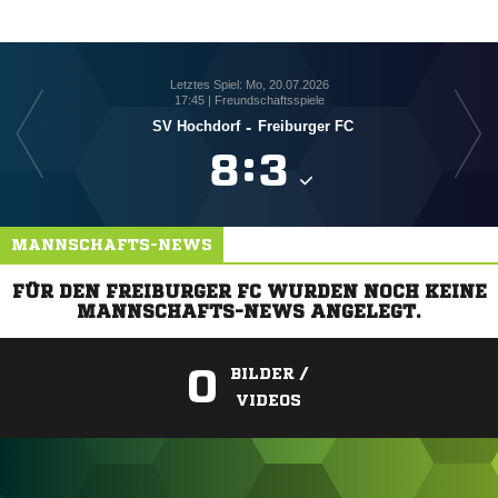
Letztes Spiel: Mo, 20.07.2026
17:45 | Freundschaftsspiele
SV Hochdorf
-
Freiburger FC

:

MANNSCHAFTS-NEWS
FÜR DEN FREIBURGER FC WURDEN NOCH KEINE
MANNSCHAFTS-NEWS ANGELEGT.
0
BILDER /
VIDEOS