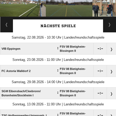
ANZEIGE
NÄCHSTE SPIELE
Samstag, 22.08.2026 - 10:30 Uhr | Landesfreundschaftsspiele
FSV 08 Bietigheim-
:

:

VfB Eppingen
Bissingen II
Sonntag, 23.08.2026 - 11:00 Uhr | Landesfreundschaftsspiele
FSV 08 Bietigheim-
:

:

FC Astoria Walldorf 2
Bissingen II
Samstag, 29.08.2026 - 14:00 Uhr | Landesfreundschaftsspiele
SGM Eibensbach/​Cleebronn/​
FSV 08 Bietigheim-
:

:

Botenheim/​Stockheim I
Bissingen II
Sonntag, 13.09.2026 - 11:00 Uhr | Landesfreundschaftsspiele
FSV 08 Bietigheim-
:

:

TSG Hofherrnweiler-Unterromb. I