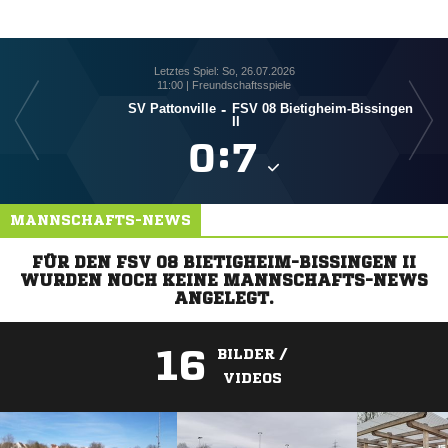
Letztes Spiel: So, 26.07.2026
11:00 | Freundschaftsspiele
SV Pattonville
-
FSV 08 Bietigheim-Bissingen
II

:

MANNSCHAFTS-NEWS
FÜR DEN FSV 08 BIETIGHEIM-BISSINGEN II
WURDEN NOCH KEINE MANNSCHAFTS-NEWS
ANGELEGT.
16
BILDER /
VIDEOS