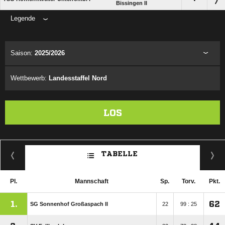
Bissingen II
Legende
ANZEIGE
Saison:
2025/2026
Wettbewerb:
Landesstaffel Nord
LOS
TABELLE
Pl.
Mannschaft
Sp.
Torv.
Pkt.
1.
62
SG Sonnenhof Großaspach II
22
99 : 25