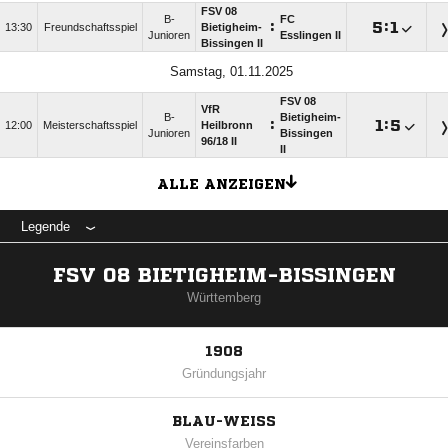
FSV 08
B-
FC
:

:

13:30
Freundschaftsspiel
Bietigheim-
Junioren
Esslingen II
Bissingen II
Samstag, 01.11.2025
FSV 08
VfR
B-
Bietigheim-
:

:

12:00
Meisterschaftsspiel
Heilbronn
Junioren
Bissingen
96/​18 II
II
ALLE ANZEIGEN
Legende
FSV 08 BIETIGHEIM-BISSINGEN
Württemberg
1908
Gründungsjahr
BLAU-WEISS
Vereinsfarben