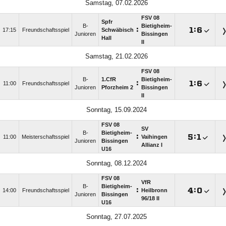
Samstag, 07.02.2026
FSV 08
Spfr
B-
Bietigheim-
:

:

17:15
Freundschaftsspiel
Schwäbisch
Junioren
Bissingen
Hall
II
Samstag, 21.02.2026
FSV 08
B-
1.CfR
Bietigheim-
:

:

11:00
Freundschaftsspiel
Junioren
Pforzheim 2
Bissingen
II
Sonntag, 15.09.2024
FSV 08
SV
B-
Bietigheim-
:

:

11:00
Meisterschaftsspiel
Vaihingen
Junioren
Bissingen
Allianz I
U16
Sonntag, 08.12.2024
FSV 08
VfR
B-
Bietigheim-
:

:

14:00
Freundschaftsspiel
Heilbronn
Junioren
Bissingen
96/​18 II
U16
Sonntag, 27.07.2025