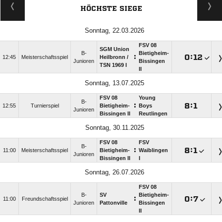
HÖCHSTE SIEGE
Sonntag, 22.03.2026
FSV 08
SGM Union
B-
Bietigheim-
:

:

12:45
Meisterschaftsspiel
Heilbronn /​
Junioren
Bissingen
TSN 1969 I
II
Sonntag, 13.07.2025
FSV 08
Young
B-
:

:

12:55
Turnierspiel
Bietigheim-
Boys
Junioren
Bissingen II
Reutlingen
Sonntag, 30.11.2025
FSV 08
FSV
B-
:

:

11:00
Meisterschaftsspiel
Bietigheim-
Waiblingen
Junioren
Bissingen II
I
Sonntag, 26.07.2026
FSV 08
B-
SV
Bietigheim-
:

:

11:00
Freundschaftsspiel
Junioren
Pattonville
Bissingen
II