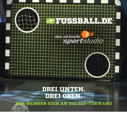
DREI UNTEN.
DREI OBEN.
WIR BRINGEN DICH AN DIE ZDF-TORWAND