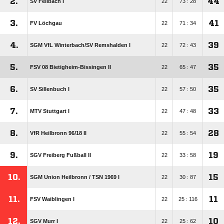
2.
44
SV Fellbach I
22
73 : 28
3.
41
FV Löchgau
22
71 : 34
4.
39
SGM VfL Winterbach/​SV Remshalden I
22
72 : 43
5.
35
FSV 08 Bietigheim-Bissingen II
22
65 : 47
6.
35
SV Sillenbuch I
22
57 : 50
7.
33
MTV Stuttgart I
22
47 : 48
8.
28
VfR Heilbronn 96/​18 II
22
55 : 54
9.
19
SGV Freiberg Fußball II
22
33 : 58
10.
15
SGM Union Heilbronn /​ TSN 1969 I
22
30 : 87
11.
11
FSV Waiblingen I
22
25 : 116
12.
10
SGV Murr I
22
25 : 62