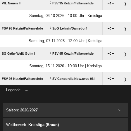
:

:

VfL Nauen II
FSV 95 Ketzin/​Falkenrehde
Sonntag, 04.10.2026 - 10:00 Uhr | Kreisliga
:

:

FSV 95 Ketzin/​Falkenrehde
SpG Lehnin/​Damsdorf
Samstag, 07.11.2026 - 12:00 Uhr | Kreisliga
:

:

SG Grün-Weiß Golm I
FSV 95 Ketzin/​Falkenrehde
Sonntag, 15.11.2026 - 10:00 Uhr | Kreisliga
:

:

FSV 95 Ketzin/​Falkenrehde
SV Concordia Nowawes 06 I
Legende
ANZEIGE
Saison:
2026/2027
Wettbewerb:
Kreisliga (Braun)