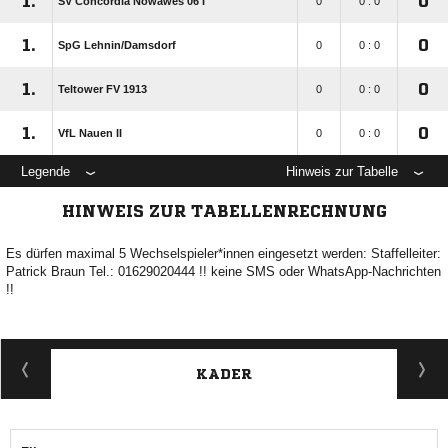
1.
0
SV Concordia Nowawes 06 I
0
0 : 0
1.
0
SpG Lehnin/​Damsdorf
0
0 : 0
1.
0
Teltower FV 1913
0
0 : 0
1.
0
VfL Nauen II
0
0 : 0
Legende
Hinweis zur Tabelle
HINWEIS ZUR TABELLENRECHNUNG
Es dürfen maximal 5 Wechselspieler*innen eingesetzt werden: Staffelleiter:
Patrick Braun Tel.: 01629020444 !! keine SMS oder WhatsApp-Nachrichten
!!
KADER