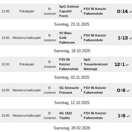
SpG Geltow/​
B-
FSV 95 Ketzin/​
:

:

12:00
Pokalspiel
Caputh/​
Junioren
Falkenrehde
Ferch
Sonntag, 23.11.2025
SV Blau-
B-
FSV 95 Ketzin/​
:

:

13:00
Meisterschaftsspiel
Gelb
Junioren
Falkenrehde
Falkensee
Samstag, 18.10.2025
FSV 95
SpG
B-
:

:

10:30
Pokalspiel
Ketzin/​
Treuenbrietzen/​
Junioren
Falkenrehde
Niemegk
Sonntag, 02.11.2025
B-
SG Eintracht
FSV 95 Ketzin/​
:

:

10:00
Meisterschaftsspiel
Junioren
Friesack
Falkenrehde
Sonntag, 12.10.2025
B-
SG 1922
FSV 95 Ketzin/​
:

:

10:00
Meisterschaftsspiel
Junioren
Töplitz
Falkenrehde
Samstag, 28.02.2026