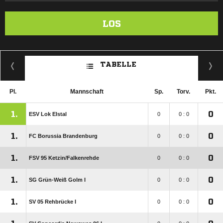
LOS
TABELLE
Pl.
Mannschaft
Sp.
Torv.
Pkt.
1.
0
ESV Lok Elstal
0
0 : 0
1.
0
FC Borussia Brandenburg
0
0 : 0
1.
0
FSV 95 Ketzin/​Falkenrehde
0
0 : 0
1.
0
SG Grün-Weiß Golm I
0
0 : 0
1.
0
SV 05 Rehbrücke I
0
0 : 0