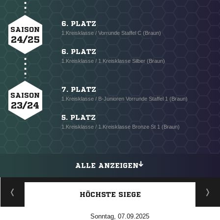
6. PLATZ
SAISON
1.Kreisklasse / Vorrunde Staffel C (Braun)
24/25
6. PLATZ
1.Kreisklasse / 1.Kreisklasse Silber (Braun)
7. PLATZ
SAISON
1.Kreisklasse / B-Junioren Vorrunde Staffel 1 (Braun)
23/24
5. PLATZ
1.Kreisklasse / 1.Kreisklasse Bronze St 1 (Braun)
ALLE ANZEIGEN
HÖCHSTE SIEGE
Sonntag, 07.09.2025