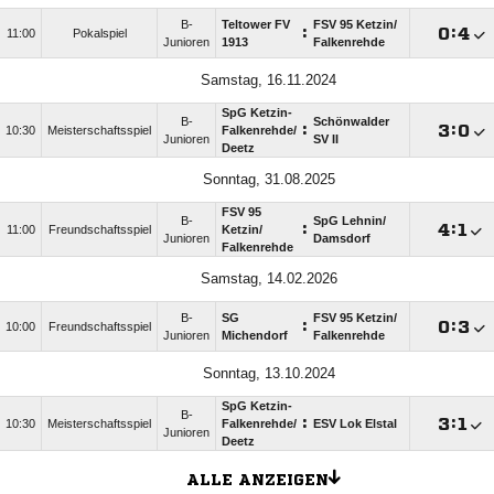
B-
Teltower FV
FSV 95 Ketzin/​
:

:

11:00
Pokalspiel
Junioren
1913
Falkenrehde
Samstag, 16.11.2024
SpG Ketzin-
B-
Schönwalder
:

:

10:30
Meisterschaftsspiel
Falkenrehde/​
Junioren
SV II
Deetz
Sonntag, 31.08.2025
FSV 95
B-
SpG Lehnin/​
:

:

11:00
Freundschaftsspiel
Ketzin/​
Junioren
Damsdorf
Falkenrehde
Samstag, 14.02.2026
B-
SG
FSV 95 Ketzin/​
:

:

10:00
Freundschaftsspiel
Junioren
Michendorf
Falkenrehde
Sonntag, 13.10.2024
SpG Ketzin-
B-
:

:

10:30
Meisterschaftsspiel
Falkenrehde/​
ESV Lok Elstal
Junioren
Deetz
ALLE ANZEIGEN