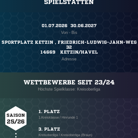
SPIELSTÄTTEN
01.07.2026 ​ 30.06.2027
Von - Bis
SPORTPLATZ KETZIN , FRIEDRICH-LUDWIG-JAHN-WEG
32
14669 KETZIN/HAVEL
Adresse
WETTBEWERBE SEIT 23/24
Höchste Spielklasse: Kreisoberliga
1. PLATZ
SAISON
1.Kreisklasse / Hinrunde 1
25/26
3. PLATZ
Kreisoberliga / Kreisoberliga (Braun)