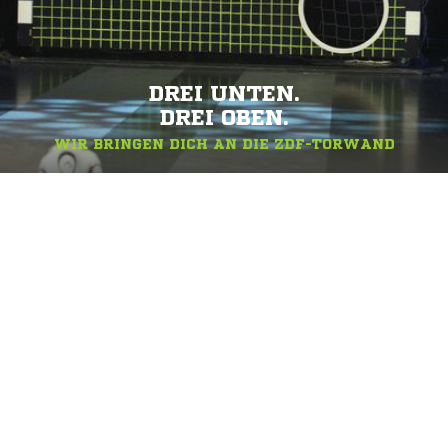
DREI UNTEN.
DREI OBEN.
WIR BRINGEN DICH AN DIE ZDF-TORWAND