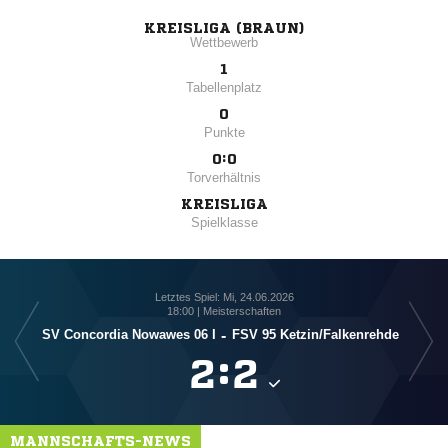
KREISLIGA (BRAUN)
Wettbewerb
1
Tabellenplatz
0
Punkte
0:0
Torverhältnis
KREISLIGA
Spielklasse
Letztes Spiel: Mi, 24.06.2026
18:00 | Meisterschaften
SV Concordia Nowawes 06 I
-
FSV 95 Ketzin/​Falkenrehde

:

MANNSCHAFTS-NEWS