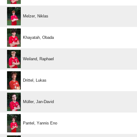
 
 
 
 
 
  