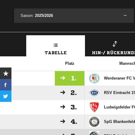
Saison:
2025/2026
TABELLE
HIN-/ RÜCKRUND
Platz
Mannsch
1.
Werderaner FC V
2.
RSV Eintracht 19
3.
Ludwigsfelder F
4.
SpG Blankenfeld