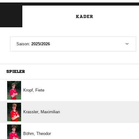
KADER
Saison:
2025/2026
SPIELER
 
 
 