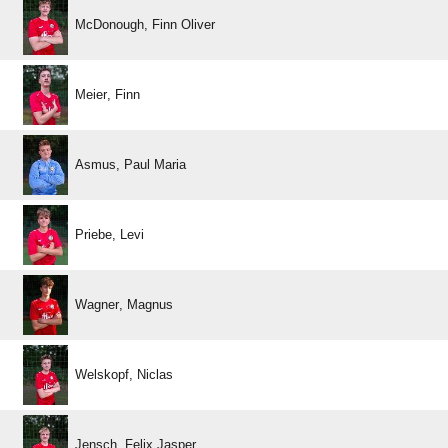
  
 
  
 
 
 
  