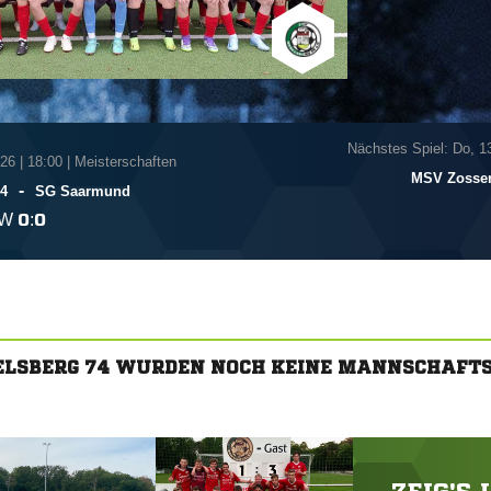
Nächstes Spiel: Do, 1
026
|
18:00 | Meisterschaften
MSV Zosse
-
74
SG Saarmund
W

:

ELSBERG 74 WURDEN NOCH KEINE MANNSCHAFT