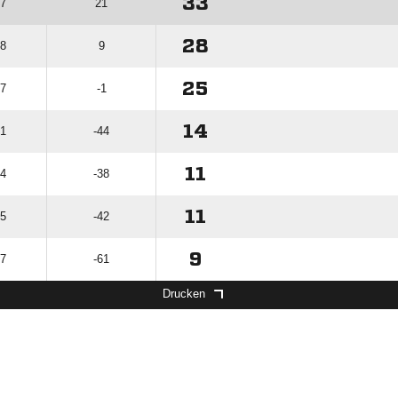
33
47
21
28
38
9
25
57
-1
14
71
-44
11
74
-38
11
65
-42
9
87
-61
Drucken