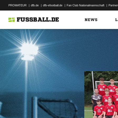
PROMATEUR
|
dfb.de
|
dfb-efootball.de
|
Fan Club Nationalmannschaft
|
Partner
FUSSBALL.DE
NEWS
L