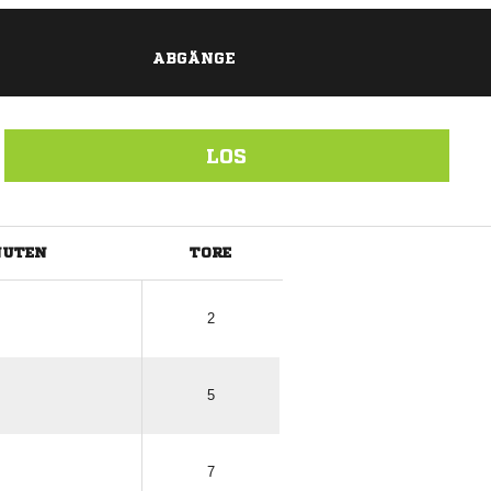
ABGÄNGE
LOS
NUTEN
TORE
ANZEIGE
2
5
7