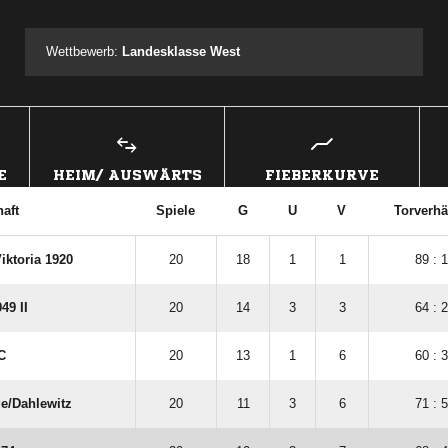
ANZEIGE
Wettbewerb:
Landesklasse West
E
HEIM/ AUSWÄRTS
FIEBERKURVE
aft
Spiele
G
U
V
Torverhä
iktoria 1920
20
18
1
1
89 : 
49 II
20
14
3
3
64 : 
C
20
13
1
6
60 : 
e/​Dahlewitz
20
11
3
6
71 : 