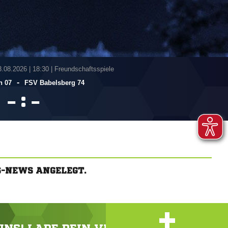
3.08.2026
|
18:30 | Freundschaftsspiele
-
n 07
FSV Babelsberg 74
:


S-NEWS ANGELEGT.
+