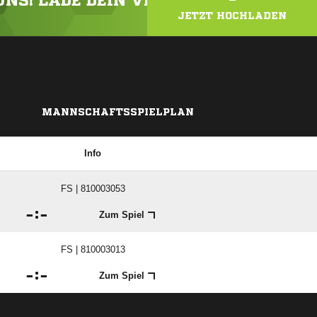
 UNS! LADE DEIN VIDEO ODER FOTO HOC
JETZT HOCHLADEN
MANNSCHAFTSSPIELPLAN
Info
FS | 810003053

:

Zum Spiel
FS | 810003013

:

Zum Spiel