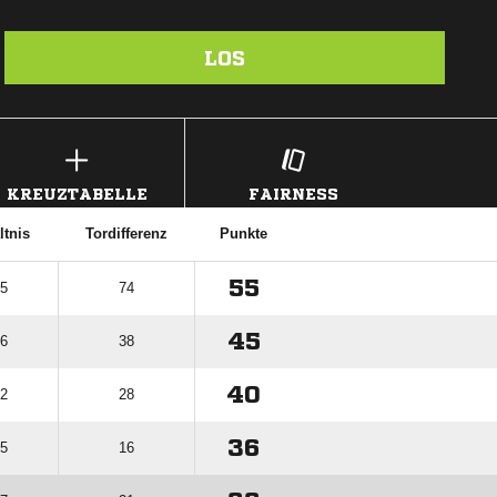
LOS
KREUZTABELLE
FAIRNESS
ltnis
Tordifferenz
Punkte
55
15
74
45
26
38
40
32
28
36
55
16