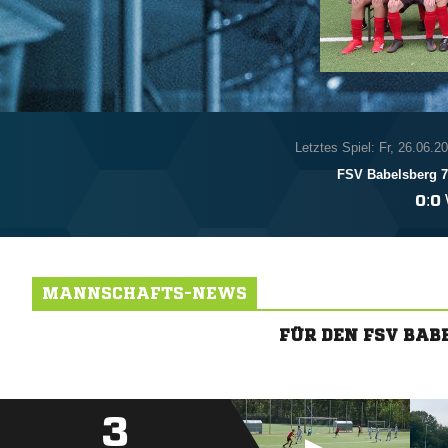
Letztes Spiel: Fr, 26.06.2
FSV Babelsberg 

:

MANNSCHAFTS-NEWS
FÜR DEN FSV BAB
3