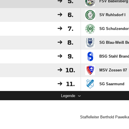
5.
FSV Babelsberg
6.
SV Ruhlsdorf I
7.
SG Schulzendor
8.
SG Blau-Weiß Bee
9.
BSG Stahl Brand
10.
MSV Zossen 07
11.
SG Saarmund
Legende
Staffelleiter Berthold Pawel