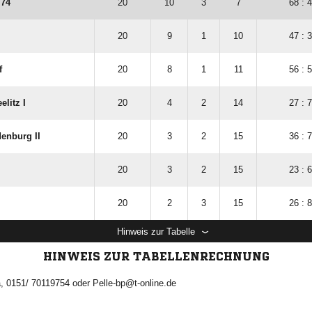
 74
20
10
3
7
68 : 
20
9
1
10
47 : 
f
20
8
1
11
56 : 
litz I
20
4
2
14
27 : 
enburg II
20
3
2
15
36 : 
20
3
2
15
23 : 
20
2
3
15
26 : 
Hinweis zur Tabelle
HINWEIS ZUR TABELLENRECHNUNG
ka, 0151/ 70119754 oder Pelle-bp@t-online.de