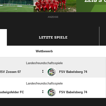
ZEIG'S
ANZEIGE
LETZTE SPIELE
Wettbewerb
Landesfreundschaftsspiele
:
SV Zossen 07
FSV Babelsberg 74
Landesfreundschaftsspiele
:
udwigsfelder FC
FSV Babelsberg 74