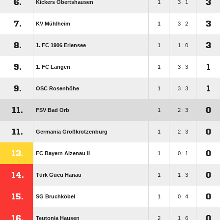
6.
3
Kickers Obertshausen
1
3 : 1
7.
3
KV Mühlheim
1
3 : 2
8.
3
1. FC 1906 Erlensee
1
1 : 0
9.
1
1. FC Langen
1
3 : 3
9.
1
OSC Rosenhöhe
1
3 : 3
11.
0
FSV Bad Orb
1
2 : 3
11.
0
Germania Großkrotzenburg
1
2 : 3
13.
0
FC Bayern Alzenau II
1
0 : 1
14.
0
Türk Gücü Hanau
1
1 : 3
15.
0
SG Bruchköbel
1
0 : 4
16.
0
Teutonia Hausen
2
1 : 6