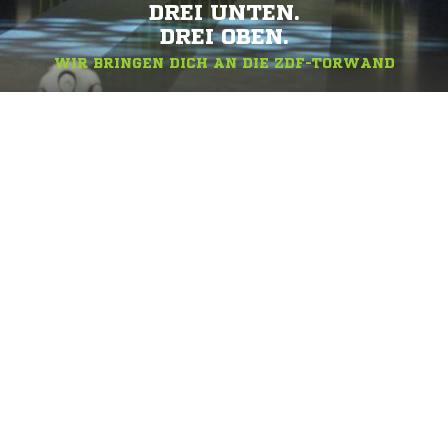
DREI UNTEN.
DREI OBEN.
WIR BRINGEN DICH AN DIE ZDF-TORWAND