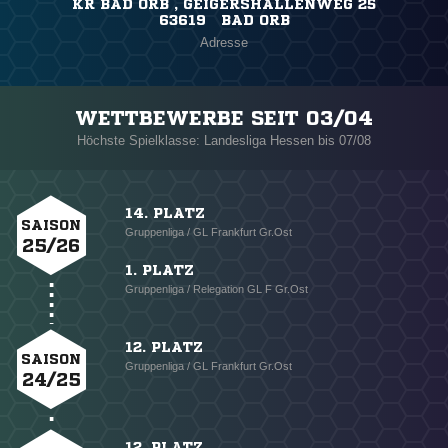
KR BAD ORB , GEIGERSHALLENWEG 25
63619 BAD ORB
Adresse
WETTBEWERBE SEIT 03/04
Höchste Spielklasse: Landesliga Hessen bis 07/08
14. PLATZ
SAISON
Gruppenliga / GL Frankfurt Gr.Ost
25/26
1. PLATZ
Gruppenliga / Relegation GL F Gr.Ost
12. PLATZ
SAISON
Gruppenliga / GL Frankfurt Gr.Ost
24/25
12. PLATZ