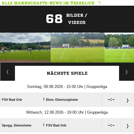
ALLE MANNSCHAFTS-NEWS IM ÜBERBLICK
68
BILDER /
VIDEOS
ANZEIGE
NÄCHSTE SPIELE
Sonntag, 09.08.2026 - 15:00 Uhr | Gruppenliga
:

:

FSV Bad Orb
Eintr. Oberissigheim
Mittwoch, 12.08.2026 - 19:00 Uhr | Gruppenliga
:

:

Spvgg. Dietesheim
FSV Bad Orb