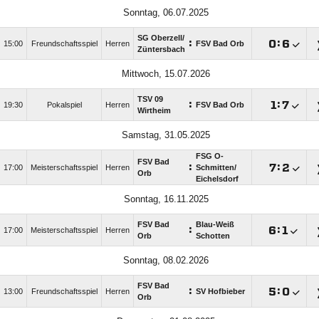
Sonntag, 06.07.2025
SG Oberzell/​
:

:

15:00
Freundschaftsspiel
Herren
FSV Bad Orb
Züntersbach
Mittwoch, 15.07.2026
TSV 09
:

:

19:30
Pokalspiel
Herren
FSV Bad Orb
Wirtheim
Samstag, 31.05.2025
FSG O-
FSV Bad
:

:

17:00
Meisterschaftsspiel
Herren
Schmitten/​
Orb
Eichelsdorf
Sonntag, 16.11.2025
FSV Bad
Blau-Weiß
:

:

17:00
Meisterschaftsspiel
Herren
Orb
Schotten
Sonntag, 08.02.2026
FSV Bad
:

:

13:00
Freundschaftsspiel
Herren
SV Hofbieber
Orb