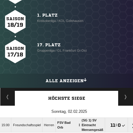
1. PLATZ
SAISON
Kreisoberliga / KOL Gelnhausen
18/19
17. PLATZ
SAISON
Gruppenliga / GL Frankfurt Gr.Ost
17/18
ALLE ANZEIGEN
HÖCHSTE SIEGE
Sonntag, 02.02.2025
(SG 1) SV
FSV Bad
:

:

15:00
Freundschaftsspiel
Herren
Eintracht
Orb
Mensengesäß