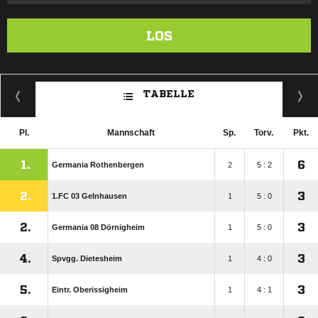
LOS
TABELLE
Pl.
Mannschaft
Sp.
Torv.
Pkt.
1.
6
Germania Rothenbergen
2
5 : 2
2.
3
1.FC 03 Gelnhausen
1
5 : 0
2.
3
Germania 08 Dörnigheim
1
5 : 0
4.
3
Spvgg. Dietesheim
1
4 : 0
5.
3
Eintr. Oberissigheim
1
4 : 1