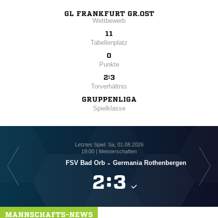
GL FRANKFURT GR.OST
Wettbewerb
11
Tabellenplatz
0
Punkte
2:3
Torverhältnis
GRUPPENLIGA
Spielklasse
Letztes Spiel: Sa, 01.08.2026
19:00 | Meisterschaften
FSV Bad Orb
-
Germania Rothenbergen

:

MANNSCHAFTS-NEWS