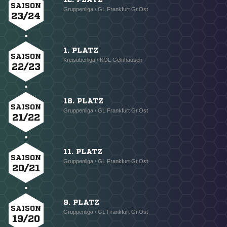
SAISON
Gruppenliga / GL Frankfurt Gr.Ost
23/24
1. PLATZ
SAISON
Kreisoberliga / KOL Gelnhausen
22/23
18. PLATZ
SAISON
Gruppenliga / GL Frankfurt Gr.Ost
21/22
11. PLATZ
SAISON
Gruppenliga / GL Frankfurt Gr.Ost
20/21
9. PLATZ
SAISON
Gruppenliga / GL Frankfurt Gr.Ost
19/20