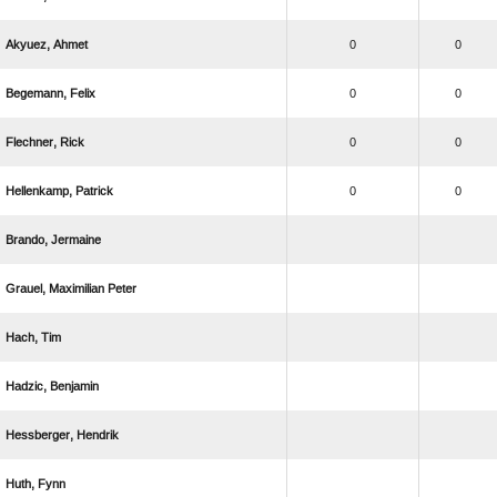
 
0
0
 
0
0
 
0
0
 
0
0
 
  
 
 
 
 