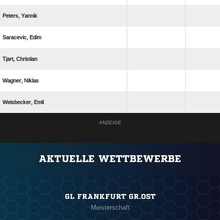
 
 
 
 
 
ANZEIGE
AKTUELLE WETTBEWERBE
GL FRANKFURT GR.OST
Meisterschaft