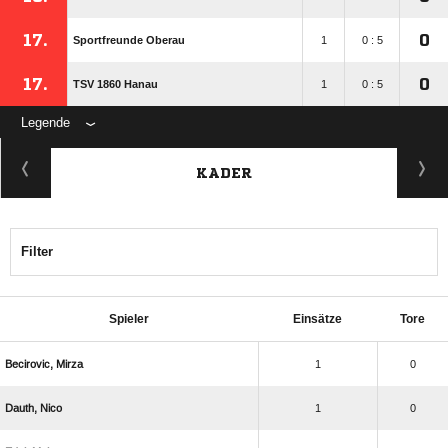
17.
0
Sportfreunde Oberau
1
0 : 5
17.
0
TSV 1860 Hanau
1
0 : 5
Legende
KADER
Filter
Spieler
Einsätze
Tore
 
1
0
 
1
0