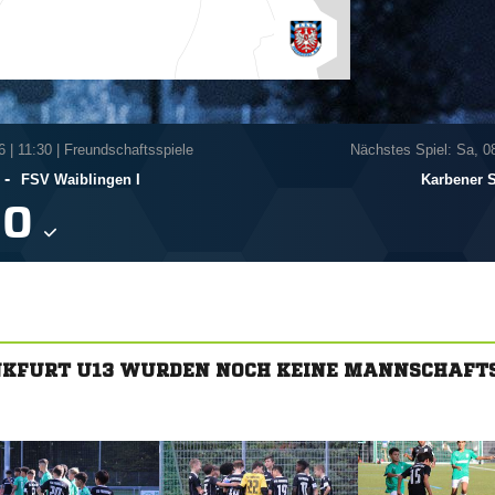
6
|
11:30 | Freundschaftsspiele
Nächstes Spiel: Sa, 0
-
FSV Waiblingen I
Karbener 

NKFURT U13 WURDEN NOCH KEINE MANNSCHAFT