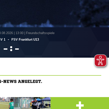
8.08.2026
|
13:00 | Freundschaftsspiele
-
SV 1
FSV Frankfurt U13
:


S-NEWS ANGELEGT.
+