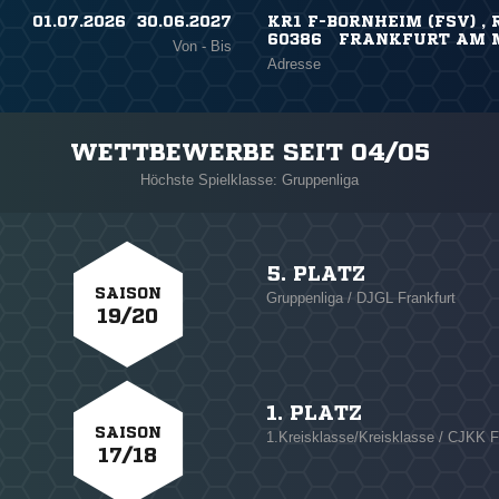
01.07.2026 ​ 30.06.2027
KR1 F-BORNHEIM (FSV) 
60386 FRANKFURT AM 
Von - Bis
Adresse
WETTBEWERBE SEIT 04/05
Höchste Spielklasse: Gruppenliga
5. PLATZ
SAISON
Gruppenliga / DJGL Frankfurt
19/20
1. PLATZ
SAISON
1.Kreisklasse/Kreisklasse / CJKK F
17/18