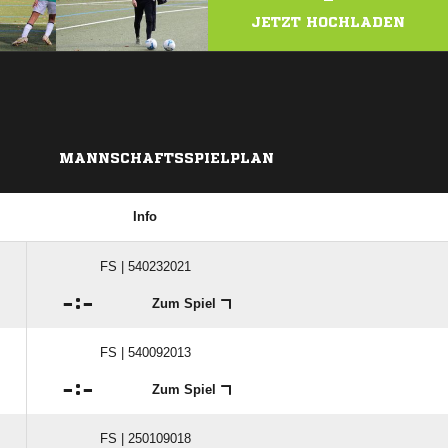
JETZT HOCHLADEN
MANNSCHAFTSSPIELPLAN
Info
FS | 540232021

:

Zum Spiel
FS | 540092013

:

Zum Spiel
FS | 250109018