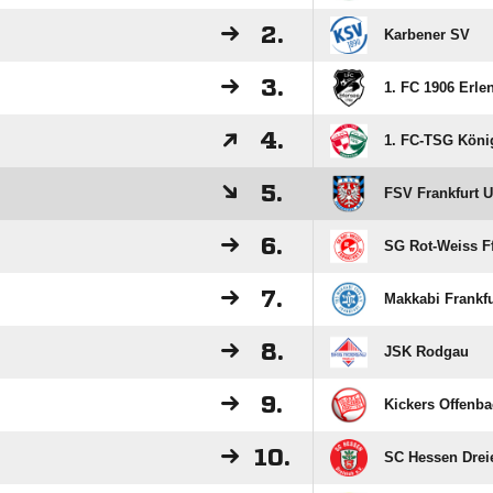
2.
Karbener SV
3.
1. FC 1906 Erle
4.
1. FC-TSG Köni
5.
FSV Frankfurt 
6.
SG Rot-Weiss F
7.
Makkabi Frankfu
8.
JSK Rodgau
9.
Kickers Offenb
10.
SC Hessen Drei