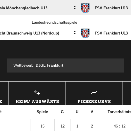
:
sia Mönchengladbach U13
FSV Frankfurt U13
Landesfreundschaftsspiele
:
acht Braunschweig U13 (Nordcup)
FSV Frankfurt U13
ANZEIGE
Wettbewerb:
DJGL Frankfurt
E
HEIM/ AUSWÄRTS
FIEBERKURVE
t
Spiele
G
U
V
Torverhältni
15
12
1
2
46 : 12