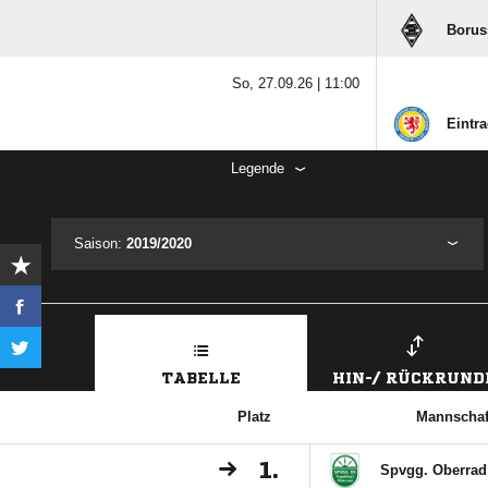
Borus
So, 27.09.26 |
11:00
Eintr
Legende
Saison:
2019/2020
TABELLE
HIN-/ RÜCKRUND
Platz
Mannschaf
1.
Spvgg. Oberrad