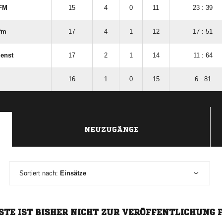
FFM
15
4
0
11
23 : 39
fm
17
4
1
12
17 : 51
genst
17
2
1
14
11 : 64
16
1
0
15
6 : 81
NEUZUGÄNGE
Sortiert nach:
Einsätze
STE IST BISHER NICHT ZUR VERÖFFENTLICHUNG 