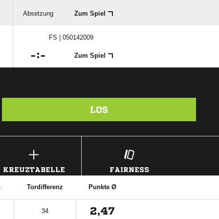
Absetzung
Zum Spiel
FS | 050142009

:

Zum Spiel
LOS
KREUZTABELLE
FAIRNESS
s
Tordifferenz
Punkte Ø
2,47
34