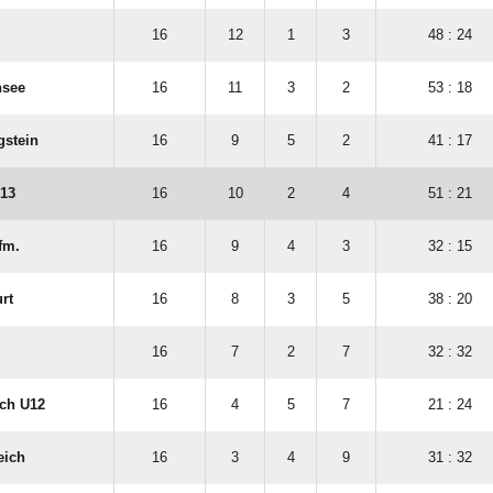
16
12
1
3
48 : 24
nsee
16
11
3
2
53 : 18
gstein
16
9
5
2
41 : 17
U13
16
10
2
4
51 : 21
fm.
16
9
4
3
32 : 15
rt
16
8
3
5
38 : 20
16
7
2
7
32 : 32
ach U12
16
4
5
7
21 : 24
eich
16
3
4
9
31 : 32