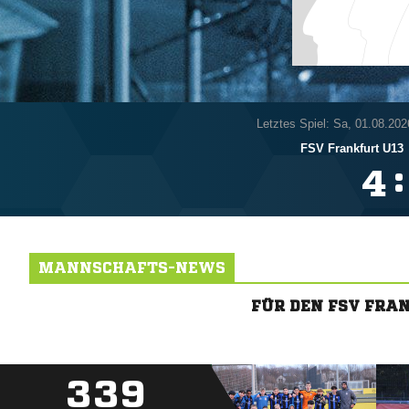
Letztes Spiel: Sa, 01.08.202
FSV Frankfurt U13
:

MANNSCHAFTS-NEWS
FÜR DEN FSV FRA
339