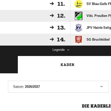
11.
SV Blau-Gelb 
12.
Vikt. Preußen F
13.
JFV Hainb-Seli
14.
SG Bruchköbel
Legende
KADER
Saison:
2026/2027
DIE KADERLI