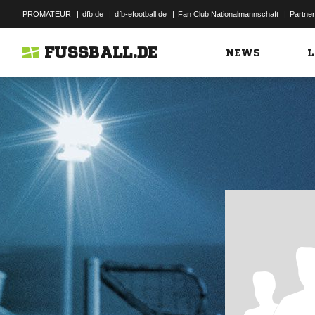
PROMATEUR
|
dfb.de
|
dfb-efootball.de
|
Fan Club Nationalmannschaft
|
Partner
FUSSBALL.DE
NEWS
L