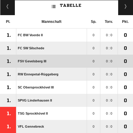
TABELLE
Pl.
Mannschaft
Sp.
Torv.
Pkt.
1.
0
FC BW Voerde II
0
0 : 0
1.
0
FC SW Silschede
0
0 : 0
1.
0
FSV Gevelsberg III
0
0 : 0
1.
0
RW Ennepetal-Rüggeberg
0
0 : 0
1.
0
SC Obersprockhövel III
0
0 : 0
1.
0
SPVG Linderhausen II
0
0 : 0
1.
0
TSG Sprockhövel II
0
0 : 0
1.
0
VFL Gennebreck
0
0 : 0