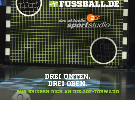
DREI UNTEN.
DREI OBEN.
WIR BRINGEN DICH AN DIE ZDF-TORWAND