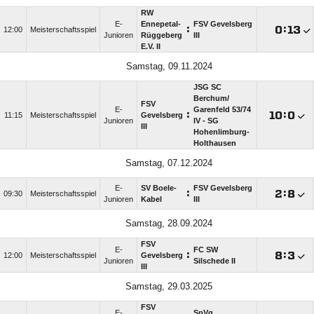
RW
E-
Ennepetal-
FSV Gevelsberg
:

:

12:00
Meisterschaftsspiel
Junioren
Rüggeberg
III
E.V. II
Samstag, 09.11.2024
JSG SC
Berchum/​
FSV
E-
Garenfeld 53/​74
:

:

11:15
Meisterschaftsspiel
Gevelsberg
Junioren
IV - SG
III
Hohenlimburg-
Holthausen
Samstag, 07.12.2024
E-
SV Boele-
FSV Gevelsberg
:

:

09:30
Meisterschaftsspiel
Junioren
Kabel
III
Samstag, 28.09.2024
FSV
E-
FC SW
:

:

12:00
Meisterschaftsspiel
Gevelsberg
Junioren
Silschede II
III
Samstag, 29.03.2025
FSV
E-
SpVg