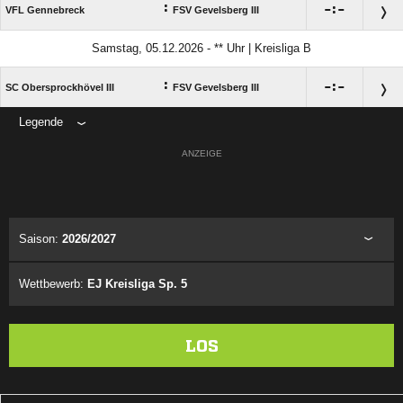
:

:

VFL Gennebreck
FSV Gevelsberg III
Samstag, 05.12.2026 - ** Uhr | Kreisliga B
:

:

SC Obersprockhövel III
FSV Gevelsberg III
Legende
ANZEIGE
Saison:
2026/2027
Wettbewerb:
EJ Kreisliga Sp. 5
LOS