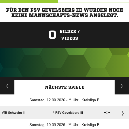
FÜR DEN FSV GEVELSBERG III WURDEN NOCH
KEINE MANNSCHAFTS-NEWS ANGELEGT.
0
BILDER /
VIDEOS
ANZEIGE
NÄCHSTE SPIELE
Samstag, 12.09.2026 - ** Uhr | Kreisliga B
:

:

VfB Schwelm II
FSV Gevelsberg III
Samstag, 19.09.2026 - ** Uhr | Kreisliga B