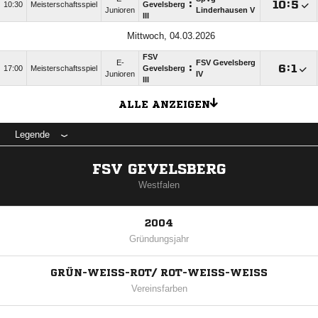
:

:

10:30
Meisterschaftsspiel
Gevelsberg
Junioren
Linderhausen V
III
Mittwoch, 04.03.2026
FSV
E-
FSV Gevelsberg
:

:

17:00
Meisterschaftsspiel
Gevelsberg
Junioren
IV
III
ALLE ANZEIGEN
Legende
FSV GEVELSBERG
Westfalen
2004
Gründungsjahr
GRÜN-WEISS-ROT/ ROT-WEISS-WEISS
Vereinsfarben