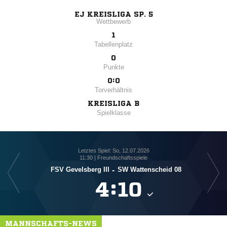
EJ KREISLIGA SP. 5
Wettbewerb
1
Tabellenplatz
0
Punkte
0:0
Torverhältnis
KREISLIGA B
Spielklasse
Letztes Spiel: So, 12.07.2026
11:30 | Freundschaftsspiele
FSV Gevelsberg III
-
SW Wattenscheid 08

:

MANNSCHAFTS-NEWS