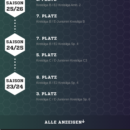
SAISON
Kreisliga B / EJ Kreisliga Amb. 2
25/26
7. PLATZ
Kreisliga B / E-Junioren Kreisliga B
7. PLATZ
SAISON
Kreisliga B / EJ Kreisliga Sp. 4
24/25
5. PLATZ
Kreisliga C / E-Junioren Kreisliga C3
6. PLATZ
SAISON
Kreisliga B / EJ Kreisliga Sp. 4
23/24
3. PLATZ
Kreisliga C / E-Junioren Kreisliga Sp. 6
ALLE ANZEIGEN