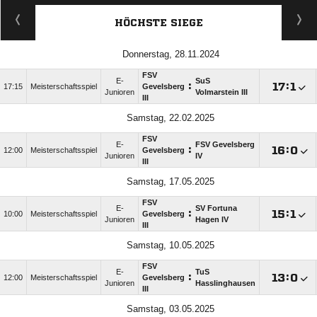
HÖCHSTE SIEGE
Donnerstag, 28.11.2024
FSV
E-
SuS
:

:

17:15
Meisterschaftsspiel
Gevelsberg
Junioren
Volmarstein III
III
Samstag, 22.02.2025
FSV
E-
FSV Gevelsberg
:

:

12:00
Meisterschaftsspiel
Gevelsberg
Junioren
IV
III
Samstag, 17.05.2025
FSV
E-
SV Fortuna
:

:

10:00
Meisterschaftsspiel
Gevelsberg
Junioren
Hagen IV
III
Samstag, 10.05.2025
FSV
E-
TuS
:

:

12:00
Meisterschaftsspiel
Gevelsberg
Junioren
Hasslinghausen
III
Samstag, 03.05.2025