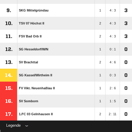
9.
3
SKG Mittelgründau
1
4 : 3
10.
3
TSV 07 Höchst II
2
4 : 3
11.
3
FSV Bad Orb II
2
4 : 3
12.
0
SG Hesseldorf/​W/​N
1
0 : 1
13.
0
SV Brachttal
2
4 : 6
14.
0
SG Kassel/​Wirtheim II
1
0 : 3
15.
0
FV Vikt. Neuenhaßlau II
1
2 : 6
16.
0
SV Somborn
1
1 : 5
17.
0
1.FC 03 Gelnhausen II
2
2 : 11
Legende