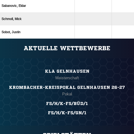
 
 
 
ANZEIGE
AKTUELLE WETTBEWERBE
KLA GELNHAUSEN
Meisterschaft
KROMBACHER-KREISPOKAL GELNHAUSEN 26-27
Pokal
FS/H/K-FS/BÜD/1
FS/H/K-FS/GN/1