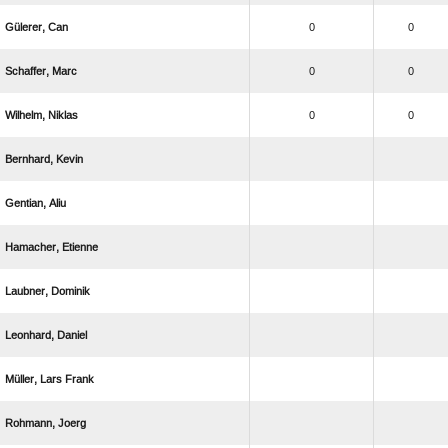
 
0
0
 
0
0
 
0
0
 
 
 
 
 
  
 