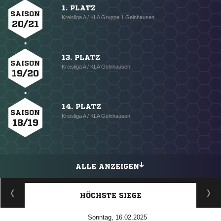
1. PLATZ
SAISON
Kreisliga A / KLA Gruppe 1 Gelnhausen
20/21
13. PLATZ
SAISON
Kreisliga A / KLA Gelnhausen
19/20
14. PLATZ
SAISON
Kreisliga A / KLA Gelnhausen
18/19
ALLE ANZEIGEN
HÖCHSTE SIEGE
Sonntag, 16.02.2025