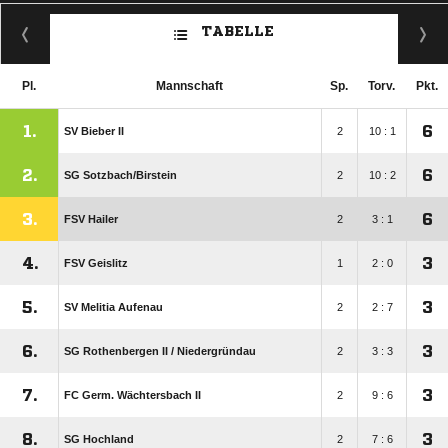
TABELLE
Pl.
Mannschaft
Sp.
Torv.
Pkt.
1.
6
SV Bieber II
2
10 : 1
2.
6
SG Sotzbach/​Birstein
2
10 : 2
3.
6
FSV Hailer
2
3 : 1
4.
3
FSV Geislitz
1
2 : 0
5.
3
SV Melitia Aufenau
2
2 : 7
6.
3
SG Rothenbergen II /​ Niedergründau
2
3 : 3
7.
3
FC Germ. Wächtersbach II
2
9 : 6
8.
3
SG Hochland
2
7 : 6