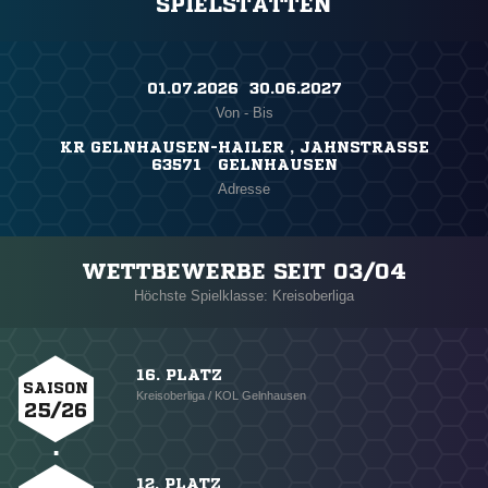
SPIELSTÄTTEN
01.07.2026 ​ 30.06.2027
Von - Bis
KR GELNHAUSEN-HAILER , JAHNSTRASSE
63571 GELNHAUSEN
Adresse
WETTBEWERBE SEIT 03/04
Höchste Spielklasse: Kreisoberliga
16. PLATZ
SAISON
Kreisoberliga / KOL Gelnhausen
25/26
12. PLATZ