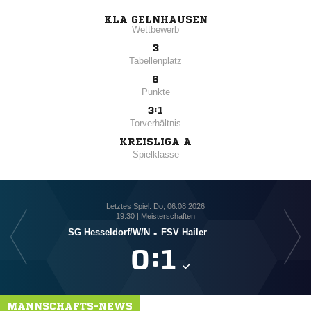
KLA GELNHAUSEN
Wettbewerb
3
Tabellenplatz
6
Punkte
3:1
Torverhältnis
KREISLIGA A
Spielklasse
Letztes Spiel: Do, 06.08.2026
19:30 | Meisterschaften
SG Hesseldorf/​W/​N
-
FSV Hailer

:

MANNSCHAFTS-NEWS