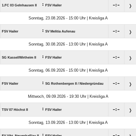
:

:

1.FC 03 Gelnhausen II
FSV Hailer
Sonntag, 23.08.2026 - 15:00 Uhr | Kreisliga A
:

:

FSV Hailer
SV Melitia Aufenau
Sonntag, 30.08.2026 - 13:00 Uhr | Kreisliga A
:

:

SG Kassel/​Wirtheim II
FSV Hailer
Sonntag, 06.09.2026 - 15:00 Uhr | Kreisliga A
:

:

FSV Hailer
SG Rothenbergen II /​ Niedergründau
Mittwoch, 09.09.2026 - 19:30 Uhr | Kreisliga A
:

:

TSV 07 Höchst II
FSV Hailer
Sonntag, 13.09.2026 - 13:00 Uhr | Kreisliga A
:

:

FV Vikt. Neuenhaßlau II
FSV Hailer