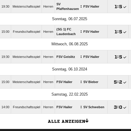
SV
:

:

19:30
Meisterschaftsspiel
Herren
FSV Hailer
Pfaffenhausen
Sonntag, 06.07.2025
(SG 1) FC
:

:

15:00
Freundschaftsspiel
Herren
FSV Hailer
Laudenbach
Mittwoch, 06.08.2025
:

:

19:30
Meisterschaftsspiel
Herren
FSV Geislitz
FSV Hailer
Sonntag, 06.10.2024
:

:

15:00
Meisterschaftsspiel
Herren
FSV Hailer
SV Bieber
Samstag, 22.02.2025
:

:

14:00
Freundschaftsspiel
Herren
FSV Hailer
SV Schweben
ALLE ANZEIGEN