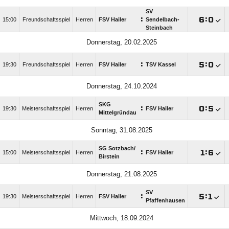
SV
:

:

15:00
Freundschaftsspiel
Herren
FSV Hailer
Sendelbach-
Steinbach
Donnerstag, 20.02.2025
:

:

19:30
Freundschaftsspiel
Herren
FSV Hailer
TSV Kassel
Donnerstag, 24.10.2024
SKG
:

:

19:30
Meisterschaftsspiel
Herren
FSV Hailer
Mittelgründau
Sonntag, 31.08.2025
SG Sotzbach/​
:

:

15:00
Meisterschaftsspiel
Herren
FSV Hailer
Birstein
Donnerstag, 21.08.2025
SV
:

:

19:30
Meisterschaftsspiel
Herren
FSV Hailer
Pfaffenhausen
Mittwoch, 18.09.2024