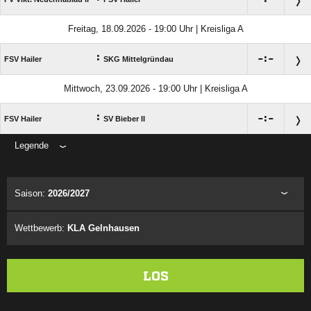
Freitag, 18.09.2026 - 19:00 Uhr | Kreisliga A
:

:

FSV Hailer
SKG Mittelgründau
Mittwoch, 23.09.2026 - 19:00 Uhr | Kreisliga A
:

:

FSV Hailer
SV Bieber II
Legende
ANZEIGE
Saison:
2026/2027
Wettbewerb:
KLA Gelnhausen
LOS