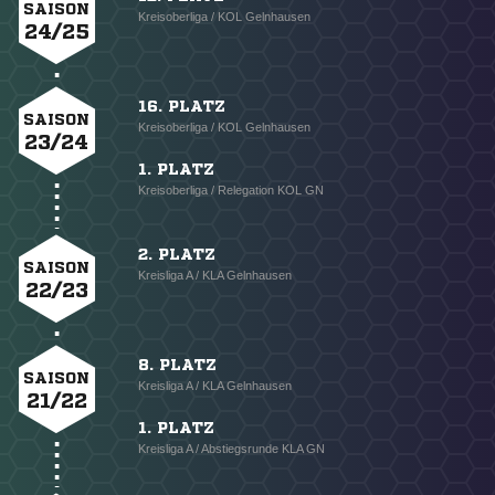
SAISON
Kreisoberliga / KOL Gelnhausen
24/25
16. PLATZ
SAISON
Kreisoberliga / KOL Gelnhausen
23/24
1. PLATZ
Kreisoberliga / Relegation KOL GN
2. PLATZ
SAISON
Kreisliga A / KLA Gelnhausen
22/23
8. PLATZ
SAISON
Kreisliga A / KLA Gelnhausen
21/22
1. PLATZ
Kreisliga A / Abstiegsrunde KLA GN