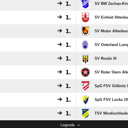
1.
SV BW Zechau-Kri
1.
SV Einheit Altenbu
1.
SV Motor Altenburg
1.
SV Osterland Lum
1.
SV Rositz III
1.
SV Roter Stern Al
1.
SpG FSV Gößnitz I
1.
SpG FSV Lucka 19
1.
TSV Windischleub
Legende