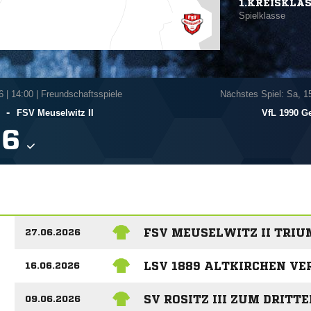
1.KREISKLA
Spielklasse
6
|
14:00 | Freundschaftsspiele
Nächstes Spiel: Sa, 1
-
FSV Meuselwitz II
VfL 1990 Ge

FSV MEUSELWITZ II TRIU
27.06.2026
LSV 1889 ALTKIRCHEN VE
16.06.2026
SV ROSITZ III ZUM DRITT
09.06.2026