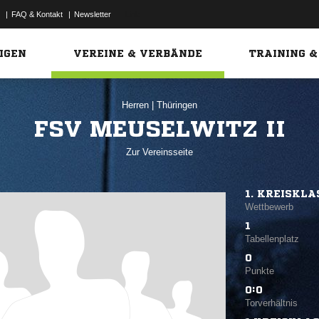
|
FAQ & Kontakt
|
Newsletter
Link
IGEN
VEREINE & VERBÄNDE
TRAINING &
Herren
|
Thüringen
FSV MEUSELWITZ II
Zur Vereinsseite
1. KREISKLA
Wettbewerb
1
Tabellenplatz
0
Punkte
0:0
Torverhältnis