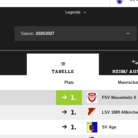
Legende
Saison:
2026/2027
TABELLE
HEIM/ A
Platz
Mannschaf
1.
FSV Meuselwitz II
1.
LSV 1889 Altkirch
1.
SV Aga