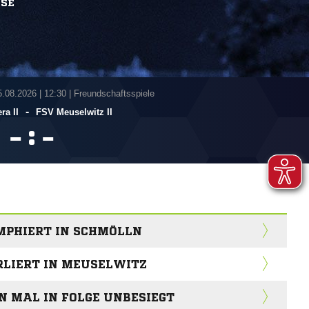
SSE
5.08.2026
|
12:30 | Freundschaftsspiele
-
ra II
FSV Meuselwitz II
:


MPHIERT IN SCHMÖLLN
RLIERT IN MEUSELWITZ
EN MAL IN FOLGE UNBESIEGT