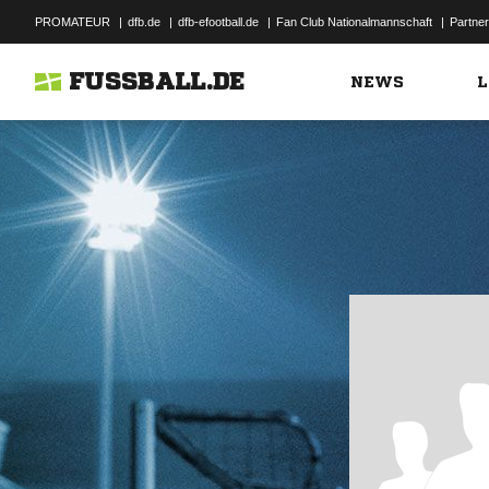
PROMATEUR
|
dfb.de
|
dfb-efootball.de
|
Fan Club Nationalmannschaft
|
Partner
FUSSBALL.DE
NEWS
L