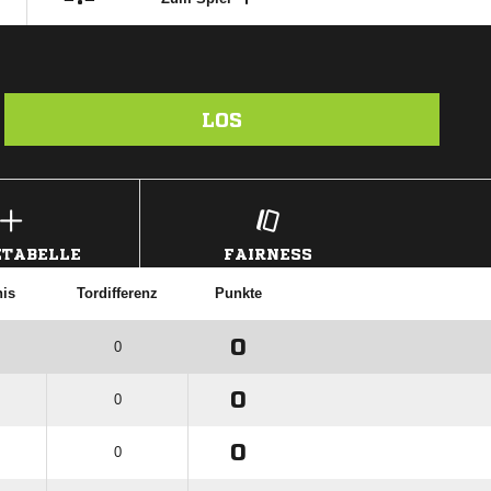
LOS
TABELLE
FAIRNESS
nis
Tordifferenz
Punkte
0
0
0
0
0
0