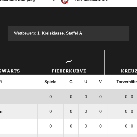
ANZEIGE
Wettbewerb:
1. Kreisklasse, Staffel A
USWÄRTS
FIEBERKURVE
KREUZ
t
Spiele
G
U
V
Torverhält
0
0
0
0
0 : 0
en
0
0
0
0
0 : 0
0
0
0
0
0 : 0