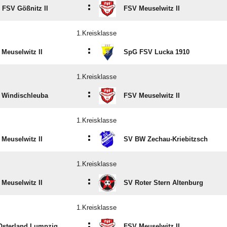
:
 FSV Gößnitz II
FSV Meuselwitz II
1.Kreisklasse
:
Meuselwitz II
SpG FSV Lucka 1910
1.Kreisklasse
:
 Windischleuba
FSV Meuselwitz II
1.Kreisklasse
:
Meuselwitz II
SV BW Zechau-Kriebitzsch
1.Kreisklasse
:
Meuselwitz II
SV Roter Stern Altenburg
1.Kreisklasse
:
Osterland Lumpzig
FSV Meuselwitz II