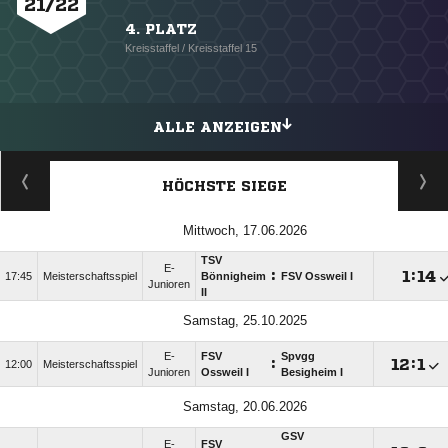
21/22
4. PLATZ
Kreisstaffel / Kreisstaffel 15
ALLE ANZEIGEN
HÖCHSTE SIEGE
Mittwoch, 17.06.2026
TSV
E-
:

:

17:45
Meisterschaftsspiel
Bönnigheim
FSV Ossweil I
Junioren
II
Samstag, 25.10.2025
E-
FSV
Spvgg
:

:

12:00
Meisterschaftsspiel
Junioren
Ossweil I
Besigheim I
Samstag, 20.06.2026
GSV
E-
FSV