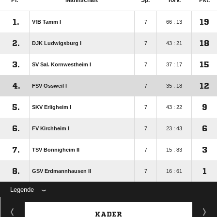
Pl.
Mannschaft
Sp.
Torv.
Pkt.
1.
19
VfB Tamm I
7
66 : 13
2.
18
DJK Ludwigsburg I
7
43 : 21
3.
15
SV Sal. Kornwestheim I
7
37 : 17
4.
12
FSV Ossweil I
7
35 : 18
5.
9
SKV Erligheim I
7
43 : 22
6.
6
FV Kirchheim I
7
23 : 43
7.
3
TSV Bönnigheim II
7
15 : 83
8.
1
GSV Erdmannhausen II
7
16 : 61
Legende
KADER