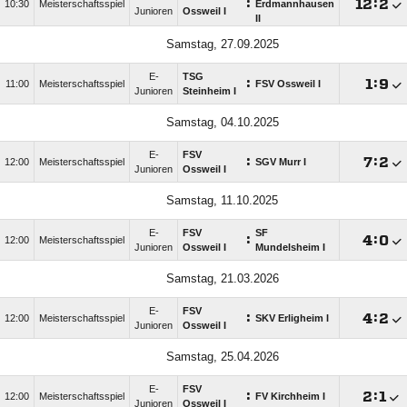
:

:

10:30
Meisterschaftsspiel
Erdmannhausen
Junioren
Ossweil I
II
Samstag, 27.09.2025
E-
TSG
:

:

11:00
Meisterschaftsspiel
FSV Ossweil I
Junioren
Steinheim I
Samstag, 04.10.2025
E-
FSV
:

:

12:00
Meisterschaftsspiel
SGV Murr I
Junioren
Ossweil I
Samstag, 11.10.2025
E-
FSV
SF
:

:

12:00
Meisterschaftsspiel
Junioren
Ossweil I
Mundelsheim I
Samstag, 21.03.2026
E-
FSV
:

:

12:00
Meisterschaftsspiel
SKV Erligheim I
Junioren
Ossweil I
Samstag, 25.04.2026
E-
FSV
:

:

12:00
Meisterschaftsspiel
FV Kirchheim I
Junioren
Ossweil I