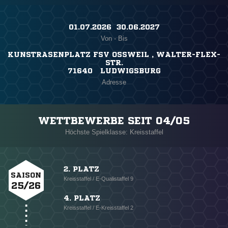
01.07.2026 ​ 30.06.2027
Von - Bis
KUNSTRASENPLATZ FSV OSSWEIL , WALTER-FLEX-
STR.
71640 LUDWIGSBURG
Adresse
WETTBEWERBE SEIT 04/05
Höchste Spielklasse: Kreisstaffel
2. PLATZ
SAISON
Kreisstaffel / E-Qualistaffel 9
25/26
4. PLATZ
Kreisstaffel / E-Kreisstaffel 2