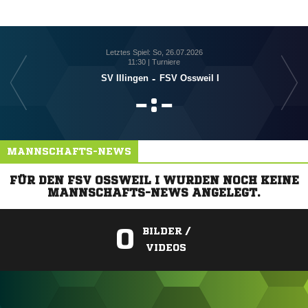
Letztes Spiel: So, 26.07.2026
11:30 | Turniere
SV Illingen
-
FSV Ossweil I

:

MANNSCHAFTS-NEWS
FÜR DEN FSV OSSWEIL I WURDEN NOCH KEINE
MANNSCHAFTS-NEWS ANGELEGT.
0
BILDER /
VIDEOS