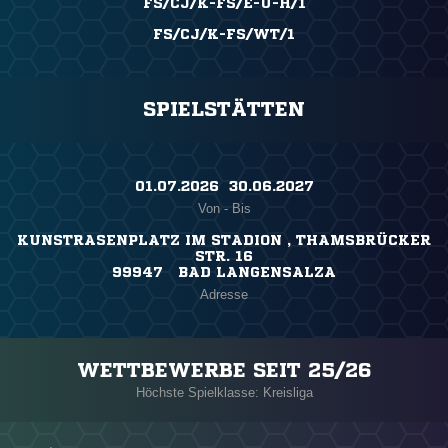
FS/CJ/K-FS/E-U-H/1
FS/CJ/K-FS/WT/1
SPIELSTÄTTEN
01.07.2026 ​ 30.06.2027
Von - Bis
KUNSTRASENPLATZ IM STADION , THAMSBRÜCKER
STR. 16
99947 BAD LANGENSALZA
Adresse
WETTBEWERBE SEIT 25/26
Höchste Spielklasse: Kreisliga