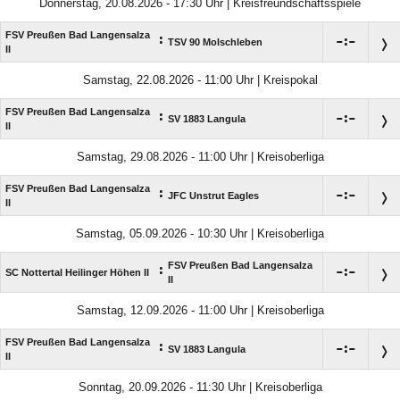
Donnerstag, 20.08.2026 - 17:30 Uhr | Kreisfreundschaftsspiele
FSV Preußen Bad Langensalza
:

:

TSV 90 Molschleben
II
Samstag, 22.08.2026 - 11:00 Uhr | Kreispokal
FSV Preußen Bad Langensalza
:

:

SV 1883 Langula
II
Samstag, 29.08.2026 - 11:00 Uhr | Kreisoberliga
FSV Preußen Bad Langensalza
:

:

JFC Unstrut Eagles
II
Samstag, 05.09.2026 - 10:30 Uhr | Kreisoberliga
FSV Preußen Bad Langensalza
:

:

SC Nottertal Heilinger Höhen II
II
Samstag, 12.09.2026 - 11:00 Uhr | Kreisoberliga
FSV Preußen Bad Langensalza
:

:

SV 1883 Langula
II
Sonntag, 20.09.2026 - 11:30 Uhr | Kreisoberliga