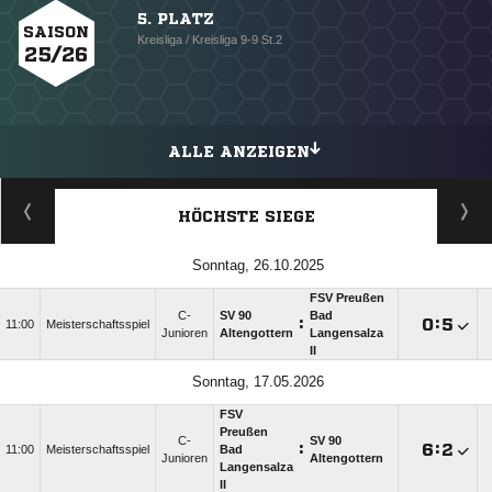
5. PLATZ
SAISON
Kreisliga / Kreisliga 9-9 St.2
25/26
ALLE ANZEIGEN
HÖCHSTE SIEGE
Sonntag, 26.10.2025
FSV Preußen
C-
SV 90
Bad
:

:

11:00
Meisterschaftsspiel
Junioren
Altengottern
Langensalza
II
Sonntag, 17.05.2026
FSV
Preußen
C-
SV 90
:

:

11:00
Meisterschaftsspiel
Bad
Junioren
Altengottern
Langensalza
II