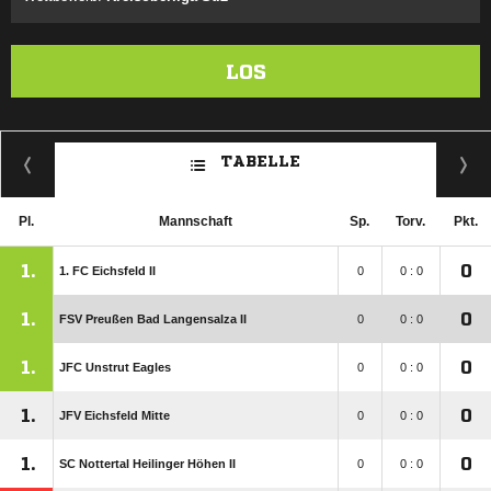
LOS
TABELLE
Pl.
Mannschaft
Sp.
Torv.
Pkt.
1.
0
1. FC Eichsfeld II
0
0 : 0
1.
0
FSV Preußen Bad Langensalza II
0
0 : 0
1.
0
JFC Unstrut Eagles
0
0 : 0
1.
0
JFV Eichsfeld Mitte
0
0 : 0
1.
0
SC Nottertal Heilinger Höhen II
0
0 : 0