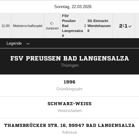
Sonntag, 22.03.2026
FSV
Preußen
SG Eintracht
C-
:

:

11:00
Meisterschaftsspiel
Bad
Wendehausen
Junioren
Langensalza
II
II
Legende
FSV PREUSSEN BAD LANGENSALZA
Thüringen
1996
Gründungsjahr
SCHWARZ-WEISS
Vereinsfarben
THAMSBRÜCKER STR. 16, 99947 BAD LANGENSALZA
Adresse