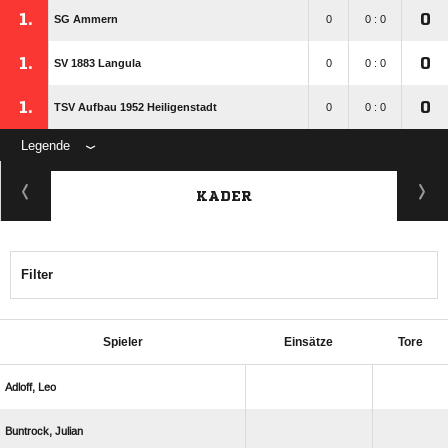
1.
0
SG Ammern
0
0 : 0
1.
0
SV 1883 Langula
0
0 : 0
1.
0
TSV Aufbau 1952 Heiligenstadt
0
0 : 0
Legende
KADER
Filter
Spieler
Einsätze
Tore
 
 