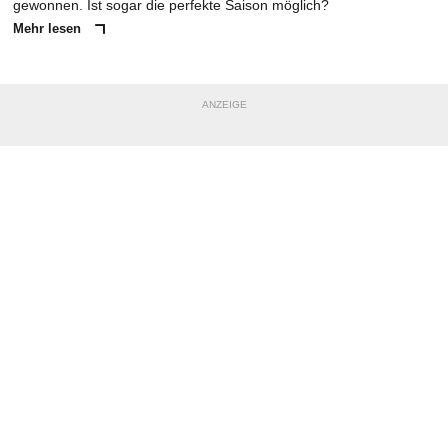
gewonnen. Ist sogar die perfekte Saison möglich?
Mehr lesen
ANZEIGE
NACHRICHT SENDEN
* Pflichtfelder