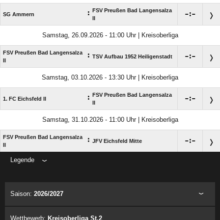
FSV Preußen Bad Langensalza
:

:

SG Ammern
II
Samstag, 26.09.2026 - 11:00 Uhr | Kreisoberliga
FSV Preußen Bad Langensalza
:

:

TSV Aufbau 1952 Heiligenstadt
II
Samstag, 03.10.2026 - 13:30 Uhr | Kreisoberliga
FSV Preußen Bad Langensalza
:

:

1. FC Eichsfeld II
II
Samstag, 31.10.2026 - 11:00 Uhr | Kreisoberliga
FSV Preußen Bad Langensalza
:

:

JFV Eichsfeld Mitte
II
Legende
ANZEIGE
Saison:
2026/2027
Wettbewerb:
Kreisoberliga St.2