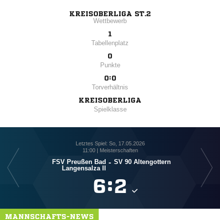
KREISOBERLIGA ST.2
Wettbewerb
1
Tabellenplatz
0
Punkte
0:0
Torverhältnis
KREISOBERLIGA
Spielklasse
Letztes Spiel: So, 17.05.2026
11:00 | Meisterschaften
FSV Preußen Bad
-
SV 90 Altengottern
Langensalza II

:

MANNSCHAFTS-NEWS