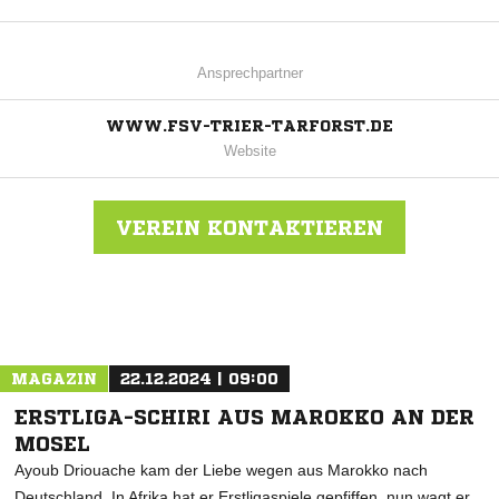
Ansprechpartner
WWW.FSV-TRIER-TARFORST.DE
Website
VEREIN KONTAKTIEREN
Nachricht an FSV Trier-Tarforst e.V.
MAGAZIN
22.12.2024 | 09:00
ERSTLIGA-SCHIRI AUS MAROKKO AN DER
MOSEL
Ayoub Driouache kam der Liebe wegen aus Marokko nach
Deutschland. In Afrika hat er Erstligaspiele gepfiffen, nun wagt er