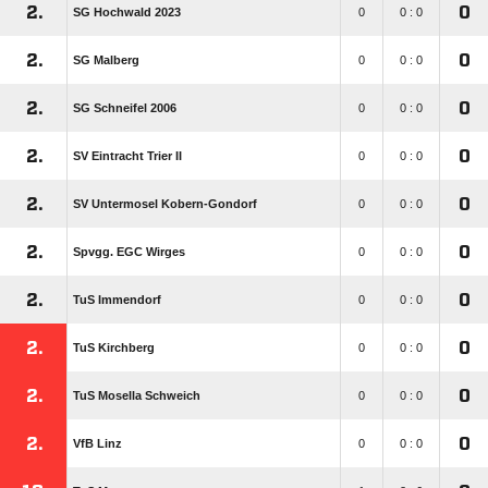
2.
0
SG Hochwald 2023
0
0 : 0
2.
0
SG Malberg
0
0 : 0
2.
0
SG Schneifel 2006
0
0 : 0
2.
0
SV Eintracht Trier II
0
0 : 0
2.
0
SV Untermosel Kobern-Gondorf
0
0 : 0
2.
0
Spvgg. EGC Wirges
0
0 : 0
2.
0
TuS Immendorf
0
0 : 0
2.
0
TuS Kirchberg
0
0 : 0
2.
0
TuS Mosella Schweich
0
0 : 0
2.
0
VfB Linz
0
0 : 0