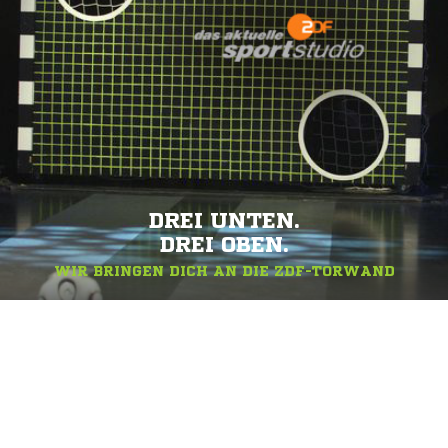
DREI UNTEN.
DREI OBEN.
WIR BRINGEN DICH AN DIE ZDF-TORWAND