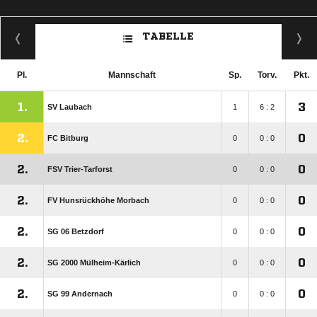
TABELLE
Pl.
Mannschaft
Sp.
Torv.
Pkt.
1.
3
SV Laubach
1
6 : 2
2.
0
FC Bitburg
0
0 : 0
2.
0
FSV Trier-Tarforst
0
0 : 0
2.
0
FV Hunsrückhöhe Morbach
0
0 : 0
2.
0
SG 06 Betzdorf
0
0 : 0
2.
0
SG 2000 Mülheim-Kärlich
0
0 : 0
2.
0
SG 99 Andernach
0
0 : 0