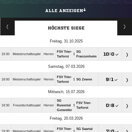
ALLE ANZEIGEN
HÖCHSTE SIEGE
Freitag, 31.10.2025
FSV Trier-
SG
:

:

19:30
Meisterschaftsspiel
Herren
Tarforst
Franzenheim
Samstag, 07.03.2026
FSV Trier-
:

:

18:00
Meisterschaftsspiel
Herren
SG Zewen
Tarforst
Mittwoch, 15.07.2026
SG
FSV Trier-
:

:

19:30
Freundschaftsspiel
Herren
Ruwertal
Tarforst
Gutweiler
Freitag, 20.03.2026
FSV Trier-
SG Saartal
:

:

19:30
Meisterschaftsspiel
Herren