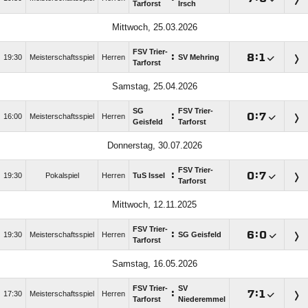
Tarforst
Irsch
Mittwoch, 25.03.2026
FSV Trier-
:

:

19:30
Meisterschaftsspiel
Herren
SV Mehring
Tarforst
Samstag, 25.04.2026
SG
FSV Trier-
:

:

16:00
Meisterschaftsspiel
Herren
Geisfeld
Tarforst
Donnerstag, 30.07.2026
FSV Trier-
:

:

19:30
Pokalspiel
Herren
TuS Issel
Tarforst
Mittwoch, 12.11.2025
FSV Trier-
:

:

19:30
Meisterschaftsspiel
Herren
SG Geisfeld
Tarforst
Samstag, 16.05.2026
FSV Trier-
SV
:

:

17:30
Meisterschaftsspiel
Herren
Tarforst
Niederemmel