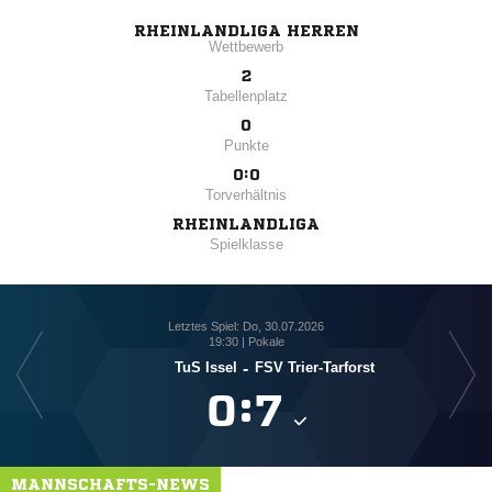
RHEINLANDLIGA HERREN
Wettbewerb
2
Tabellenplatz
0
Punkte
0:0
Torverhältnis
RHEINLANDLIGA
Spielklasse
Letztes Spiel: Do, 30.07.2026
19:30 | Pokale
TuS Issel
-
FSV Trier-Tarforst

:

MANNSCHAFTS-NEWS