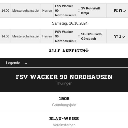
FSV Wacker
SV Rot-Weiß
:

:

14:00
Meisterschaftsspiel
Herren
90
Kraja
Nordhausen II
Samstag, 26.10.2024
FSV Wacker
SG Blau-Gelb
:

:

14:00
Meisterschaftsspiel
Herren
90
Görsbach
Nordhausen II
ALLE ANZEIGEN
Legende
FSV WACKER 90 NORDHAUSEN
Thüringen
1905
Gründungsjahr
BLAU-WEISS
Vereinsfarben