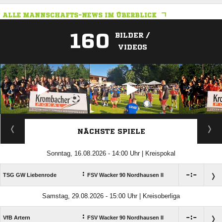
ALLE MANNSCHAFTS-NEWS IM ÜBERBLICK
160
BILDER /
VIDEOS
ANZEIGE
NÄCHSTE SPIELE
Sonntag, 16.08.2026 - 14:00 Uhr | Kreispokal
:

:

TSG GW Liebenrode
FSV Wacker 90 Nordhausen II
Samstag, 29.08.2026 - 15:00 Uhr | Kreisoberliga
:

:

VfB Artern
FSV Wacker 90 Nordhausen II