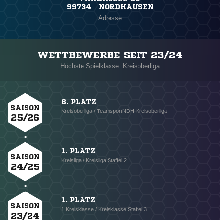
99734 NORDHAUSEN
Adresse
WETTBEWERBE SEIT 23/24
Höchste Spielklasse: Kreisoberliga
6. PLATZ
SAISON
Kreisoberliga / TeamsportNDH-Kreisoberliga
25/26
1. PLATZ
SAISON
Kreisliga / Kreisliga Staffel 2
24/25
1. PLATZ
SAISON
1.Kreisklasse / Kreisklasse Staffel 3
23/24