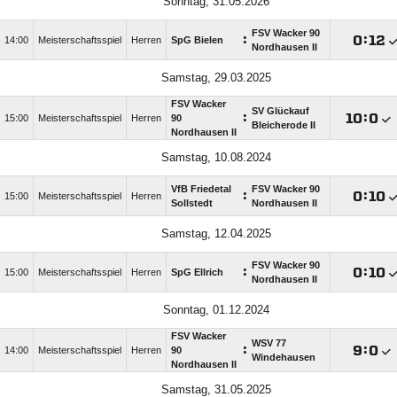
Sonntag, 31.05.2026
FSV Wacker 90
:

:

14:00
Meisterschaftsspiel
Herren
SpG Bielen
Nordhausen II
Samstag, 29.03.2025
FSV Wacker
SV Glückauf
:

:

15:00
Meisterschaftsspiel
Herren
90
Bleicherode II
Nordhausen II
Samstag, 10.08.2024
VfB Friedetal
FSV Wacker 90
:

:

15:00
Meisterschaftsspiel
Herren
Sollstedt
Nordhausen II
Samstag, 12.04.2025
FSV Wacker 90
:

:

15:00
Meisterschaftsspiel
Herren
SpG Ellrich
Nordhausen II
Sonntag, 01.12.2024
FSV Wacker
WSV 77
:

:

14:00
Meisterschaftsspiel
Herren
90
Windehausen
Nordhausen II
Samstag, 31.05.2025