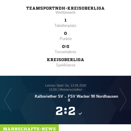
TEAMSPORTNDH-KREISOBERLIGA
Wettbewerb
1
Tabellenplatz
0
Punkte
0:0
Torverhältnis
KREISOBERLIGA
Spielklasse
Letztes Spiel: Sa, 13.06.2026
15:00 | Meisterschaften
Kalbsriether SV
-
FSV Wacker 90 Nordhausen
II

:

MANNSCHAFTS-NEWS