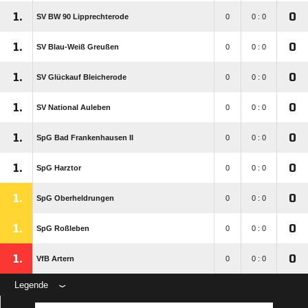
1.
0
SV BW 90 Lipprechterode
0
0 : 0
1.
0
SV Blau-Weiß Greußen
0
0 : 0
1.
0
SV Glückauf Bleicherode
0
0 : 0
1.
0
SV National Auleben
0
0 : 0
1.
0
SpG Bad Frankenhausen II
0
0 : 0
1.
0
SpG Harztor
0
0 : 0
1.
0
SpG Oberheldrungen
0
0 : 0
1.
0
SpG Roßleben
0
0 : 0
1.
0
VfB Artern
0
0 : 0
Legende