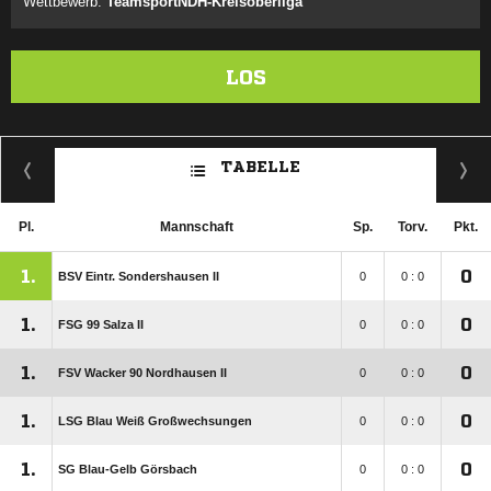
Wettbewerb:
TeamsportNDH-Kreisoberliga
LOS
TABELLE
Pl.
Mannschaft
Sp.
Torv.
Pkt.
1.
0
BSV Eintr. Sondershausen II
0
0 : 0
1.
0
FSG 99 Salza II
0
0 : 0
1.
0
FSV Wacker 90 Nordhausen II
0
0 : 0
1.
0
LSG Blau Weiß Großwechsungen
0
0 : 0
1.
0
SG Blau-Gelb Görsbach
0
0 : 0