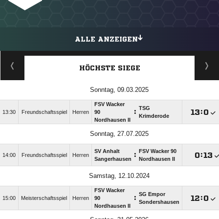
ALLE ANZEIGEN
HÖCHSTE SIEGE
Sonntag, 09.03.2025
FSV Wacker
TSG
:

:

13:30
Freundschaftsspiel
Herren
90
Krimderode
Nordhausen II
Sonntag, 27.07.2025
SV Anhalt
FSV Wacker 90
:

:

14:00
Freundschaftsspiel
Herren
Sangerhausen
Nordhausen II
Samstag, 12.10.2024
FSV Wacker
SG Empor
:

:

15:00
Meisterschaftsspiel
Herren
90
Sondershausen
Nordhausen II