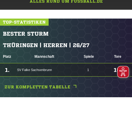
ALLES RUND UM FUSSBALL.DE
TOP-STATISTIKEN
BESTER STURM
THÜRINGEN | HERREN | 26/27
Platz
Mannschaft
Spiele
Tore
1.
16
SV Falke Sachsenbrunn
1
ZUR KOMPLETTEN TABELLE