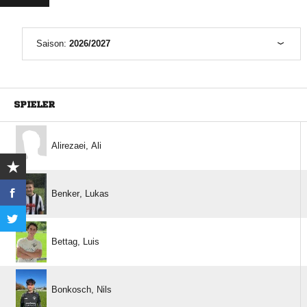
Saison:
2026/2027
SPIELER
 
 
 
 