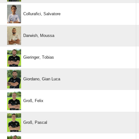
 
 
 
  
 
 