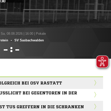
(B)
 Sa, 08.08.2026
|
16:00 | Pokale
-
stein
SV Sasbachwalden
:


LGREICH BEI OSV RASTATT
USSLICHT BEI GEGENTOREN IN DER
T TUS GREFFERN IN DIE SCHRANKEN