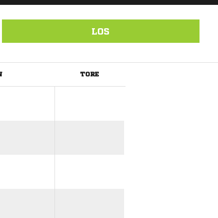
LOS
N
TORE
ANZEIGE