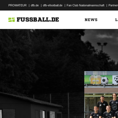
PROMATEUR
|
dfb.de
|
dfb-efootball.de
|
Fan Club Nationalmannschaft
|
Partner
FUSSBALL.DE
NEWS
L