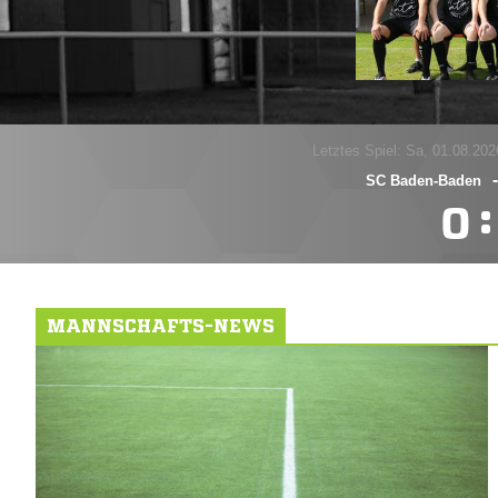
Letztes Spiel: Sa, 01.08.202
SC Baden-Baden
:

MANNSCHAFTS-NEWS