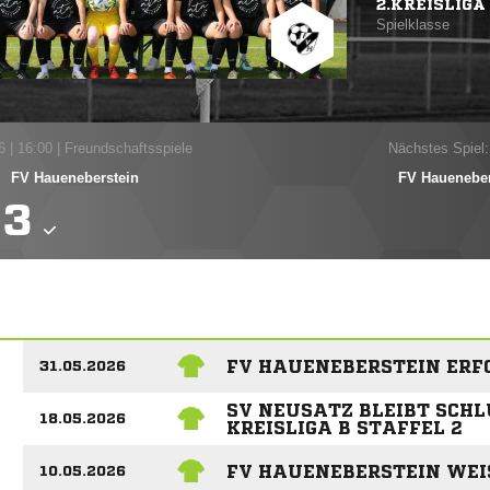
2.KREISLIGA 
Spielklasse
6
|
16:00 | Freundschaftsspiele
Nächstes Spiel:
-
FV Haueneberstein
FV Haueneber

FV HAUENEBERSTEIN ERFO
31.05.2026
SV NEUSATZ BLEIBT SCHL
18.05.2026
KREISLIGA B STAFFEL 2
FV HAUENEBERSTEIN WEIS
10.05.2026