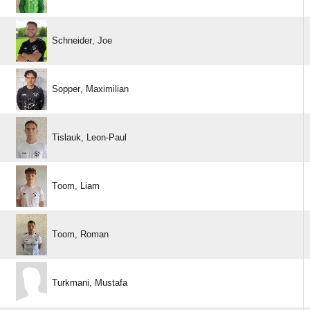
 
 
 
 
 
 