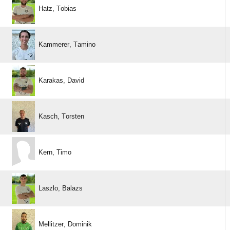
 
 
 
 
 
 
 