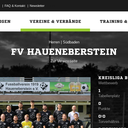
|
FAQ & Kontakt
|
Newsletter
Link
IGEN
VEREINE & VERBÄNDE
TRAINING &
Herren
|
Südbaden
FV HAUENEBERSTEIN
Zur Vereinsseite
KREISLIGA B
Wettbewerb
1
Tabellenplatz
0
Punkte
0:0
Torverhältnis