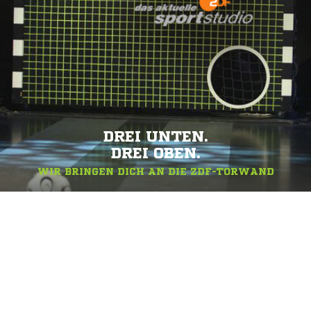
DREI UNTEN.
DREI OBEN.
WIR BRINGEN DICH AN DIE ZDF-TORWAND