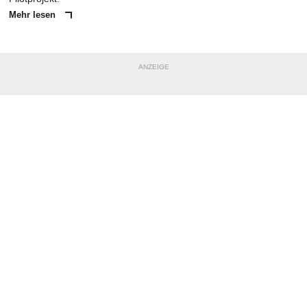
Mehr lesen
ANZEIGE
NACHRICHT SENDEN
* Pflichtfelder