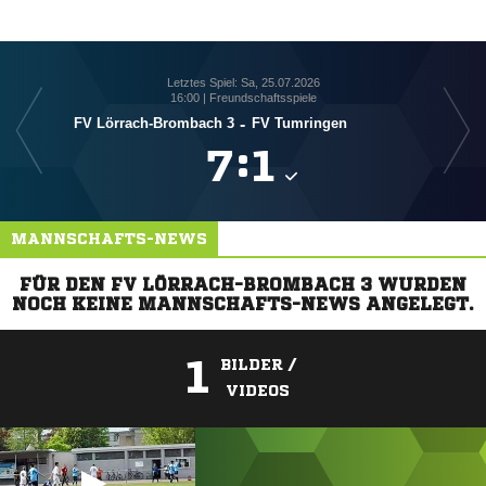
Letztes Spiel: Sa, 25.07.2026
16:00 | Freundschaftsspiele
FV Lörrach-Brombach 3
-
FV Tumringen

:

MANNSCHAFTS-NEWS
FÜR DEN FV LÖRRACH-BROMBACH 3 WURDEN
NOCH KEINE MANNSCHAFTS-NEWS ANGELEGT.
1
BILDER /
VIDEOS