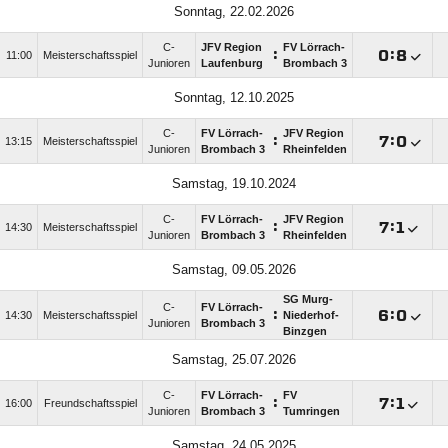
Sonntag, 22.02.2026
C-
JFV Region
FV Lörrach-
:

:

11:00
Meisterschaftsspiel
Junioren
Laufenburg
Brombach 3
Sonntag, 12.10.2025
C-
FV Lörrach-
JFV Region
:

:

13:15
Meisterschaftsspiel
Junioren
Brombach 3
Rheinfelden
Samstag, 19.10.2024
C-
FV Lörrach-
JFV Region
:

:

14:30
Meisterschaftsspiel
Junioren
Brombach 3
Rheinfelden
Samstag, 09.05.2026
SG Murg-
C-
FV Lörrach-
:

:

14:30
Meisterschaftsspiel
Niederhof-
Junioren
Brombach 3
Binzgen
Samstag, 25.07.2026
C-
FV Lörrach-
FV
:

:

16:00
Freundschaftsspiel
Junioren
Brombach 3
Tumringen
Samstag, 24.05.2025