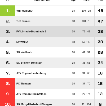
Pl.
Mannschaft
Sp.
Torv.
Pkt.
1.
49
VfB Waldshut
18
109 : 15
2.
47
TuS Binzen
18
101 : 11
3.
38
FV Lörrach-Brombach 3
18
73 : 42
4.
28
SV Weil 2
18
57 : 49
5.
28
SG Wallbach
18
42 : 52
6.
24
SG Steinen-Höllstein
18
38 : 55
7.
16
JFV Region Laufenburg
18
31 : 65
8.
15
FC Tiengen
18
37 : 70
9.
12
JFV Region Rheinfelden
18
27 : 74
10.
5
SG Murg-Niederhof-Binzgen
18
22 : 104