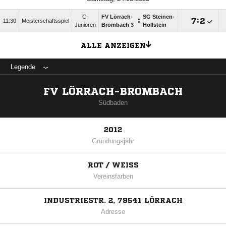
C-
FV Lörrach-
SG Steinen-
:

:

11:30
Meisterschaftsspiel
Junioren
Brombach 3
Höllstein
ALLE ANZEIGEN
Legende
FV LÖRRACH-BROMBACH
Südbaden
2012
Gründungsjahr
ROT / WEISS
Vereinsfarben
INDUSTRIESTR. 2, 79541 LÖRRACH
Adresse