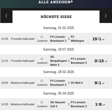
ALLE ANZEIGEN
HÖCHSTE SIEGE
Samstag, 01.02.2025
C-
FV Lörrach-
FC
:

:

14:30
Freundschaftsspiel
Junioren
Brombach 3
Wittlingen
Samstag, 19.07.2025
SG
C-
FV Lörrach-
:

:

12:15
Freundschaftsspiel
Bergalingen/​
Junioren
Brombach 3
Wehr 2
Samstag, 28.02.2026
C-
FV Lörrach-
:

:

18:00
Meisterschaftsspiel
SV Weil 2
Junioren
Brombach 3
Samstag, 05.04.2025
C-
SG Hausen-
FV Lörrach-
:

:

14:30
Meisterschaftsspiel
Junioren
Zell 2
Brombach 3