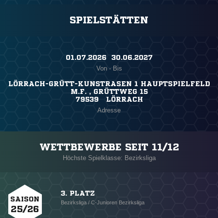
SPIELSTÄTTEN
01.07.2026 ​ 30.06.2027
Von - Bis
LÖRRACH-GRÜTT-KUNSTRASEN 1 HAUPTSPIELFELD
M.F. , GRÜTTWEG 15
79539 LÖRRACH
Adresse
WETTBEWERBE SEIT 11/12
Höchste Spielklasse: Bezirksliga
3. PLATZ
SAISON
Bezirksliga / C-Junioren Bezirksliga
25/26