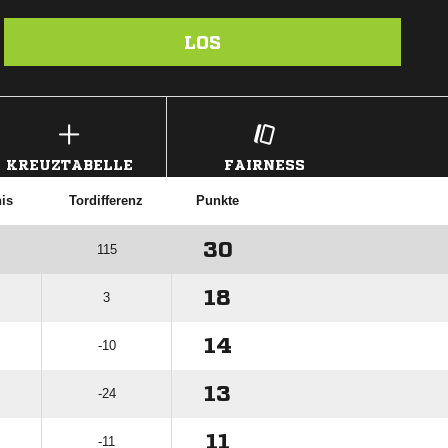
LOS
KREUZTABELLE
FAIRNESS
nis
Tordifferenz
Punkte
30
115
18
3
14
-10
13
-24
11
-11