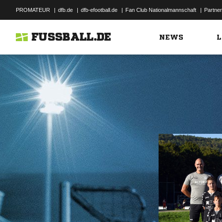
PROMATEUR
|
dfb.de
|
dfb-efootball.de
|
Fan Club Nationalmannschaft
|
Partner
FUSSBALL.DE
NEWS
L