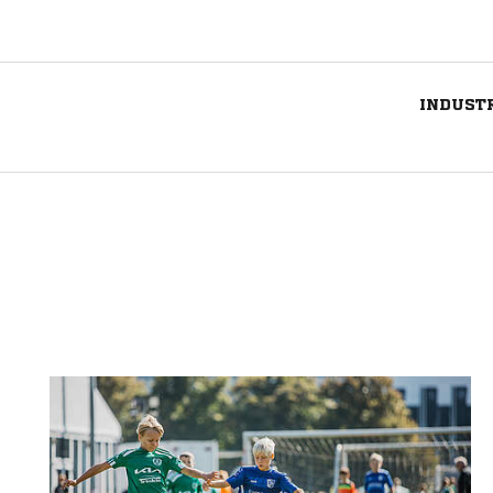
INDUSTR
Nachricht an FV Lörrach-Brombach