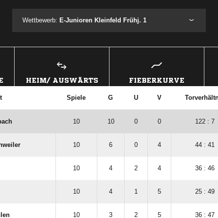
Wettbewerb:
E-Junioren Kleinfeld Frühj. 1
E
HEIM/ AUSWÄRTS
FIEBERKURVE
t
Spiele
G
U
V
Torverhält
bach
10
10
0
0
122 : 7
weiler
10
6
0
4
44 : 41
10
4
2
4
36 : 46
10
4
1
5
25 : 49
len
10
3
2
5
36 : 47