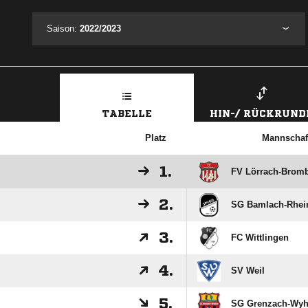
Saison:
2022/2023
TABELLE
HIN-/ RÜCKRUND
Platz
Mannschaf
1.
FV Lörrach-Brom
2.
SG Bamlach-Rhein
3.
FC Wittlingen
4.
SV Weil
5.
SG Grenzach-Wyh