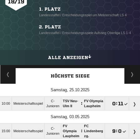
18/19
1. PLATZ
Landesstaffel / Entscheidungsspiel um Meisterschaft LS 4
2. PLATZ
Landesstaffel / Entscheidungsspiele Aufstieg Oberliga LS 1-4
ALLE ANZEIGEN
HÖCHSTE SIEGE
Samstag, 25.10.2025
C-
TSV Neu-
FV Olympia
:

:

10:00
Meisterschaftsspiel
Junioren
Ulm II
Laupheim
Samstag, 03.05.2025
FV
FC
C-
:

:

15:00
Meisterschaftsspiel
Olympia
Lindenberg
Junioren
Laupheim
zg.