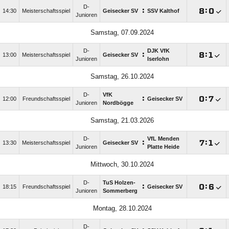
D-
:

:

14:30
Meisterschaftsspiel
Geisecker SV
SSV Kalthof
Junioren
Samstag, 07.09.2024
D-
DJK VfK
:

:

13:00
Meisterschaftsspiel
Geisecker SV
Junioren
Iserlohn
Samstag, 26.10.2024
D-
VfK
:

:

12:00
Freundschaftsspiel
Geisecker SV
Junioren
Nordbögge
Samstag, 21.03.2026
D-
VfL Menden
:

:

13:30
Meisterschaftsspiel
Geisecker SV
Junioren
Platte Heide
Mittwoch, 30.10.2024
D-
TuS Holzen-
:

:

18:15
Freundschaftsspiel
Geisecker SV
Junioren
Sommerberg
Montag, 28.10.2024
D-