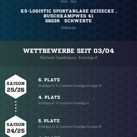
Von - Bis
KS-LOGISTIC SPORTANLAGE GEISECKE ,
BUSCHKAMPWEG 41
58239 SCHWERTE
Adresse
WETTBEWERBE SEIT 03/04
Höchste Spielklasse: Kreisliga A
6. PLATZ
SAISON
Kreisliga A / D-Junioren Kreisliga Gruppe D
25/26
4. PLATZ
Kreisliga A / D-Junioren Kreisliga 4
5. PLATZ
SAISON
Kreisliga A / D-Junioren Kreisliga Gruppe B
24/25