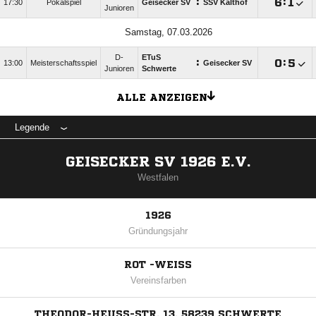
:

:

17:30
Pokalspiel
Geisecker SV
SSV Kalthof
Junioren
Samstag, 07.03.2026
D-
ETuS
:

:

13:00
Meisterschaftsspiel
Geisecker SV
Junioren
Schwerte
ALLE ANZEIGEN
Legende
GEISECKER SV 1926 E.V.
Westfalen
1926
Gründungsjahr
ROT -WEISS
Vereinsfarben
THEODOR-HEUSS-STR. 13, 58239 SCHWERTE