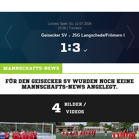
Letztes Spiel: So, 12.07.2026
16:36 | Turniere
Geisecker SV
-
JSG Langschede/​Frömern I

:

MANNSCHAFTS-NEWS
FÜR DEN GEISECKER SV WURDEN NOCH KEINE
MANNSCHAFTS-NEWS ANGELEGT.
4
BILDER /
VIDEOS