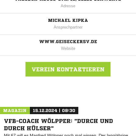
Adresse
MICHAEL KIPKA
Ansprechpartner
WWW.GEISECKERSV.DE
Website
VEREIN KONTAKTIEREN
Nachricht an Geisecker SV 1926 e.V.
MAGAZIN
15.12.2024 | 08:30
VFB-COACH WÖLPPER: "DURCH UND
DURCH HÜLSER"
Mit 67 will es Manfred Wölpper noch mal wissen. Der langjährige