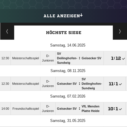
ALLE ANZEIGEN
HÖCHSTE SIEGE
Samstag, 14.06.2025
SV
D-
:

:

12:30
Meisterschaftsspiel
Deilinghofen-
Geisecker SV
Junioren
Sundwig
Samstag, 08.11.2025
SV
D-
:

:

12:30
Meisterschaftsspiel
Geisecker SV
Deilinghofen-
Junioren
Sundwig
Samstag, 07.02.2026
D-
VfL Menden
:

:

14:00
Freundschaftsspiel
Geisecker SV
Junioren
Platte Heide
Samstag, 31.05.2025