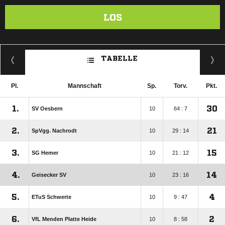
LOS
TABELLE
Pl.
Mannschaft
Sp.
Torv.
Pkt.
1.
30
SV Oesbern
10
64 : 7
2.
21
SpVgg. Nachrodt
10
29 : 14
3.
15
SG Hemer
10
21 : 12
4.
14
Geisecker SV
10
23 : 16
5.
4
ETuS Schwerte
10
9 : 47
6.
2
VfL Menden Platte Heide
10
8 : 58