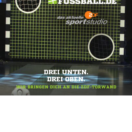
DREI UNTEN.
DREI OBEN.
WIR BRINGEN DICH AN DIE ZDF-TORWAND