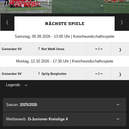
ANZEIGE
NÄCHSTE SPIELE
Samstag, 05.09.2026 - 13:00 Uhr | Kreisfreundschaftsspiele
:

:

Geisecker SV
Rot Weiß Unna
Montag, 12.10.2026 - 17:30 Uhr | Kreisfreundschaftsspiele
:

:

Geisecker SV
SpVg Berghofen
Legende
ANZEIGE
Saison:
2025/2026
Wettbewerb:
D-Junioren Kreisliga 4