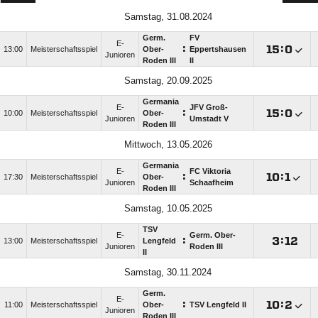
Samstag, 31.08.2024
Germ.
FV
E-
:

:

13:00
Meisterschaftsspiel
Ober-
Eppertshausen
Junioren
Roden III
II
Samstag, 20.09.2025
Germania
E-
JFV Groß-
:

:

10:00
Meisterschaftsspiel
Ober-
Junioren
Umstadt V
Roden III
Mittwoch, 13.05.2026
Germania
E-
FC Viktoria
:

:

17:30
Meisterschaftsspiel
Ober-
Junioren
Schaafheim
Roden III
Samstag, 10.05.2025
TSV
E-
Germ. Ober-
:

:

13:00
Meisterschaftsspiel
Lengfeld
Junioren
Roden III
II
Samstag, 30.11.2024
Germ.
E-
:

:

11:00
Meisterschaftsspiel
Ober-
TSV Lengfeld II
Junioren
Roden III