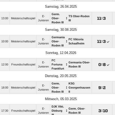
Samstag, 26.04.2025
Germ.
E-
TS Ober-Roden
:

:

13:00
Meisterschaftsspiel
Ober-
Junioren
III
Roden III
Samstag, 30.08.2025
Germania
E-
FC Viktoria
:

:

10:00
Meisterschaftsspiel
Ober-
Junioren
Schaafheim
Roden III
Sonntag, 12.04.2026
FC
E-
Germania Ober-
:

:

12:00
Freundschaftsspiel
Fortuna
Junioren
Roden III
Frankfurt
Dienstag, 20.05.2025
Germ.
KSG
E-
:

:

18:00
Meisterschaftsspiel
Ober-
Georgenhausen
Junioren
Roden III
II
Mittwoch, 05.03.2025
DJK Vikt.
E-
Germ. Ober-
:

:

17:30
Freundschaftsspiel
Dieburg
Junioren
Roden III
III