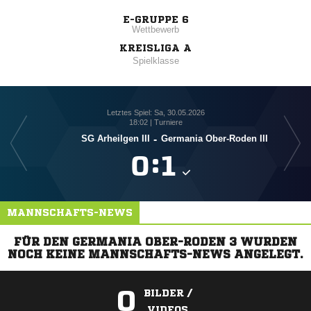
E-GRUPPE 6
Wettbewerb
KREISLIGA A
Spielklasse
Letztes Spiel: Sa, 30.05.2026
18:02 | Turniere
SG Arheilgen III
-
Germania Ober-Roden III

:

MANNSCHAFTS-NEWS
FÜR DEN GERMANIA OBER-RODEN 3 WURDEN
NOCH KEINE MANNSCHAFTS-NEWS ANGELEGT.
0
BILDER /
VIDEOS