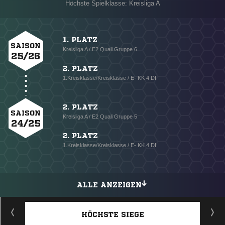
Höchste Spielklasse: Kreisliga A
1. PLATZ
SAISON
Kreisliga A / E2 Quali Gruppe 6
25/26
2. PLATZ
1.Kreisklasse/Kreisklasse / E- KK 4 DI
2. PLATZ
SAISON
Kreisliga A / E2 Quali Gruppe 5
24/25
2. PLATZ
1.Kreisklasse/Kreisklasse / E- KK 4 DI
ALLE ANZEIGEN
HÖCHSTE SIEGE