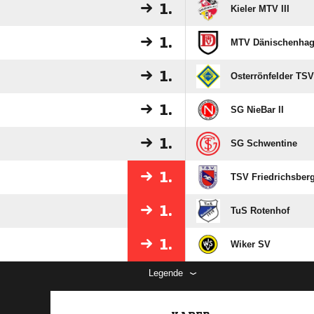
1.
Kieler MTV III
1.
MTV Dänischenha
1.
Osterrönfelder TSV
1.
SG NieBar II
1.
SG Schwentine
1.
TSV Friedrichsber
1.
TuS Rotenhof
1.
Wiker SV
Legende