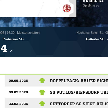
KREISLIGA
Spielklasse
026
|
16:30 | Meisterschaften
Nächstes Spiel: Sa, 0
-
Probsteier SG
Gettorfer SC

DOPPELPACK: BAUER SICH
09.05.2026
SG PUTLOS/RIEPSDORF TR
09.05.2026
GETTORFER SC SIEGT BEI K
23.03.2026