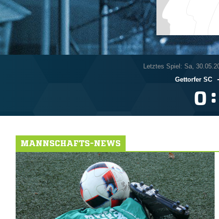
Letztes Spiel: Sa, 30.05.2
Gettorfer SC
:

MANNSCHAFTS-NEWS