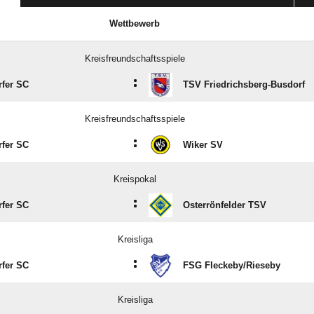
Wettbewerb
Kreisfreundschaftsspiele
:
rfer SC
TSV Friedrichsberg-Busdorf
Kreisfreundschaftsspiele
:
rfer SC
Wiker SV
Kreispokal
:
rfer SC
Osterrönfelder TSV
Kreisliga
:
rfer SC
FSG Fleckeby/​Rieseby
Kreisliga