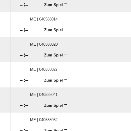

:

Zum Spiel
ME | 040588014

:

Zum Spiel
ME | 040588020

:

Zum Spiel
ME | 040588027

:

Zum Spiel
ME | 040588041

:

Zum Spiel
ME | 040588032

:

Zum Spiel