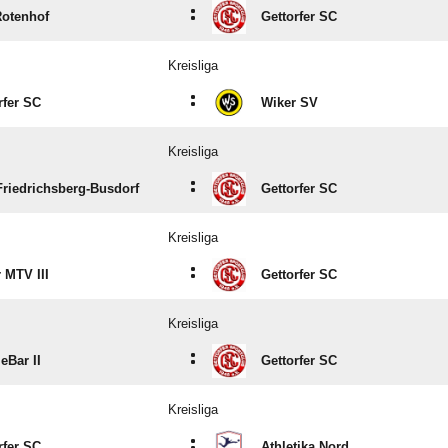
:
otenhof
Gettorfer SC
Kreisliga
:
rfer SC
Wiker SV
Kreisliga
:
riedrichsberg-Busdorf
Gettorfer SC
Kreisliga
:
r MTV III
Gettorfer SC
Kreisliga
:
eBar II
Gettorfer SC
Kreisliga
:
rfer SC
Athletika Nord