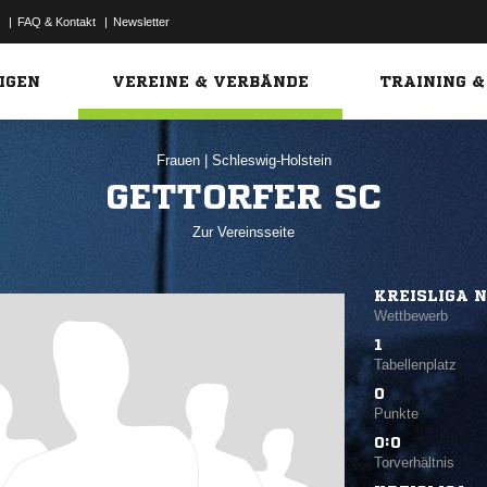
|
FAQ & Kontakt
|
Newsletter
Link
IGEN
VEREINE & VERBÄNDE
TRAINING &
Frauen
|
Schleswig-Holstein
GETTORFER SC
Zur Vereinsseite
KREISLIGA 
Wettbewerb
1
Tabellenplatz
0
Punkte
0:0
Torverhältnis