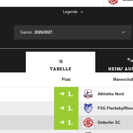
Legende
Saison:
2026/2027
TABELLE
HEIM/ A
Platz
Mannschaf
1.
Athletika Nord
1.
FSG Fleckeby/​Rie
1.
Gettorfer SC