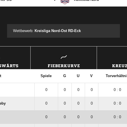
ANZEIGE
Wettbewerb:
Kreisliga Nord-Ost RD-Eck
USWÄRTS
FIEBERKURVE
KREUZ
t
Spiele
G
U
V
Torverhältni
0
0
0
0
0 : 0
seby
0
0
0
0
0 : 0
0
0
0
0
0 : 0