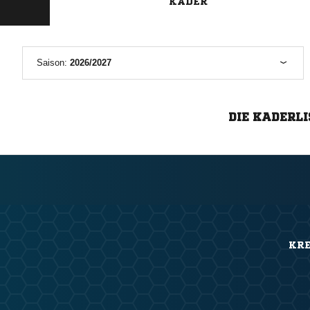
KADER
Saison:
2026/2027
DIE KADERLI
KRE