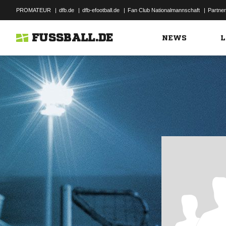
PROMATEUR
|
dfb.de
|
dfb-efootball.de
|
Fan Club Nationalmannschaft
|
Partner
FUSSBALL.DE
NEWS
L