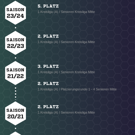
5. PLATZ
SAISON
1.Kreisliga (A) / Senioren Kreisliga Mitte
23/24
2. PLATZ
SAISON
1.Kreisliga (A) / Senioren Kreisliga Mitte
22/23
3. PLATZ
SAISON
1.Kreisliga (A) / Senioren Kreisliga Mitte
21/22
2. PLATZ
1.Kreisliga (A) / Platzierungsrunde 1 - 4 Senioren Mitte
2. PLATZ
SAISON
1.Kreisliga (A) / Senioren Kreisliga Mitte
20/21