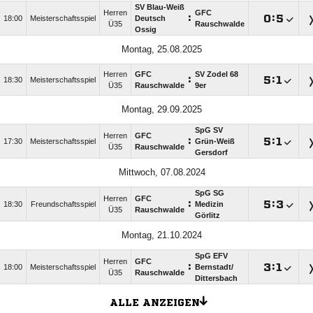
SV Blau-Weiß
Herren
GFC
:

:

18:00
Meisterschaftsspiel
Deutsch
Ü35
Rauschwalde
Ossig
Montag, 25.08.2025
Herren
GFC
SV Zodel 68
:

:

18:30
Meisterschaftsspiel
Ü35
Rauschwalde
9er
Montag, 29.09.2025
SpG SV
Herren
GFC
:

:

17:30
Meisterschaftsspiel
Grün-Weiß
Ü35
Rauschwalde
Gersdorf
Mittwoch, 07.08.2024
SpG SG
Herren
GFC
:

:

18:30
Freundschaftsspiel
Medizin
Ü35
Rauschwalde
Görlitz
Montag, 21.10.2024
SpG EFV
Herren
GFC
:

:

18:00
Meisterschaftsspiel
Bernstadt/​
Ü35
Rauschwalde
Dittersbach
ALLE ANZEIGEN