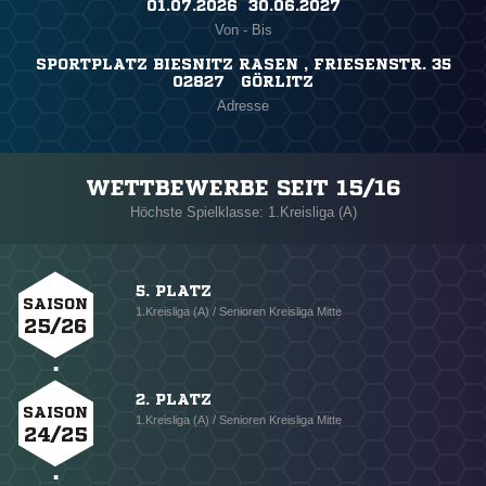
01.07.2026 ​ 30.06.2027
Von - Bis
SPORTPLATZ BIESNITZ RASEN , FRIESENSTR. 35
02827 GÖRLITZ
Adresse
WETTBEWERBE SEIT 15/16
Höchste Spielklasse: 1.Kreisliga (A)
5. PLATZ
SAISON
1.Kreisliga (A) / Senioren Kreisliga Mitte
25/26
2. PLATZ
SAISON
1.Kreisliga (A) / Senioren Kreisliga Mitte
24/25