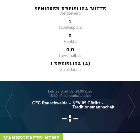
SENIOREN KREISLIGA MITTE
Wettbewerb
1
Tabellenplatz
0
Punkte
0:0
Torverhältnis
1.KREISLIGA (A)
Spielklasse
Letztes Spiel: Sa, 20.06.2026
18:30 | Freundschaftsspiele
GFC Rauschwalde
-
NFV 09 Görlitz -
Traditionsmannschaft

:

MANNSCHAFTS-NEWS