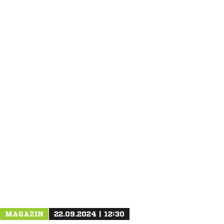
ANZEIGE
NACHRICHT SENDEN
* Pflichtfelder
MAGAZIN
22.09.2024 | 12:30