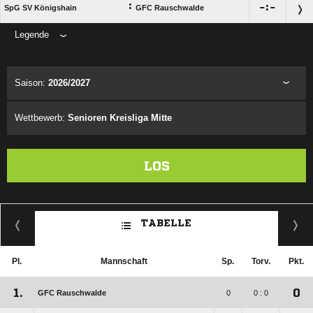
:

:

SpG SV Königshain
GFC Rauschwalde
Legende
ANZEIGE
Saison:
2026/2027
Wettbewerb:
Senioren Kreisliga Mitte
LOS
TABELLE
Pl.
Mannschaft
Sp.
Torv.
Pkt.
1.
0
GFC Rauschwalde
0
0 : 0