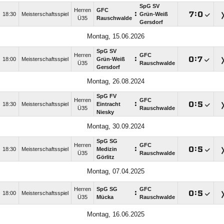
SpG SV
Herren
GFC
:

:

18:30
Meisterschaftsspiel
Grün-Weiß
Ü35
Rauschwalde
Gersdorf
Montag, 15.06.2026
SpG SV
Herren
GFC
:

:

18:00
Meisterschaftsspiel
Grün-Weiß
Ü35
Rauschwalde
Gersdorf
Montag, 26.08.2024
SpG FV
Herren
GFC
:

:

18:30
Meisterschaftsspiel
Eintracht
Ü35
Rauschwalde
Niesky
Montag, 30.09.2024
SpG SG
Herren
GFC
:

:

18:30
Meisterschaftsspiel
Medizin
Ü35
Rauschwalde
Görlitz
Montag, 07.04.2025
Herren
SpG SG
GFC
:

:

18:00
Meisterschaftsspiel
Ü35
Mücka
Rauschwalde
Montag, 16.06.2025