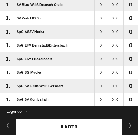
1.
0
SV Blau-Weiß Deutsch Ossig
0
0 : 0
1.
0
SV Zodel 68 9er
0
0 : 0
1.
0
SpG ASSV Horka
0
0 : 0
1.
0
SpG EFV Bernstadt/​Dittersbach
0
0 : 0
1.
0
SpG LSV Friedersdorf
0
0 : 0
1.
0
SpG SG Mücka
0
0 : 0
1.
0
SpG SV Grün-Weiß Gersdorf
0
0 : 0
1.
0
SpG SV Königshain
0
0 : 0
Legende
KADER