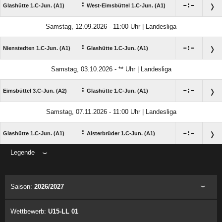
:

:

Glashütte 1.C-Jun. (A1)
West-Eimsbüttel 1.C-Jun. (A1)
Samstag, 12.09.2026 - 11:00 Uhr | Landesliga
:

:

Nienstedten 1.C-Jun. (A1)
Glashütte 1.C-Jun. (A1)
Samstag, 03.10.2026 - ** Uhr | Landesliga
:

:

Eimsbüttel 3.C-Jun. (A2)
Glashütte 1.C-Jun. (A1)
Samstag, 07.11.2026 - 11:00 Uhr | Landesliga
:

:

Glashütte 1.C-Jun. (A1)
Alsterbrüder 1.C-Jun. (A1)
Legende
ANZEIGE
Saison:
2026/2027
Wettbewerb:
U15-LL 01