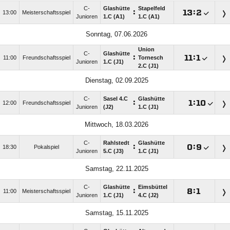
C-
Glashütte
Stapelfeld
:

:

13:00
Meisterschaftsspiel
Junioren
1.C (A1)
1.C (A1)
Sonntag, 07.06.2026
Union
C-
Glashütte
:

:

11:00
Freundschaftsspiel
Tornesch
Junioren
1.C (J1)
2.C (J1)
Dienstag, 02.09.2025
C-
Sasel 4.C
Glashütte
:

:

12:00
Freundschaftsspiel
Junioren
(J2)
1.C (J1)
Mittwoch, 18.03.2026
C-
Rahlstedt
Glashütte
:

:

18:30
Pokalspiel
Junioren
5.C (J3)
1.C (J1)
Samstag, 22.11.2025
C-
Glashütte
Eimsbüttel
:

:

11:00
Meisterschaftsspiel
Junioren
1.C (J1)
4.C (J2)
Samstag, 15.11.2025