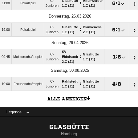
C-
Glashütte
Altenwerder
:

:

11:00
Pokalspiel
Junioren
1.C (J1)
1.C (J1)
Donnerstag, 26.03.2026
C-
Glashütte
Blankenese
:

:

19:00
Pokalspiel
Junioren
1.C (J1)
2.C (J1)
Sonntag, 26.04.2026
SV
C-
Glashütte
:

:

09:45
Meisterschaftsspiel
Eidelstedt
Junioren
1.C (J1)
2.C (J1)
Samstag, 30.08.2025
C-
Rahlstedt
Glashütte
:

:

10:00
Freundschaftsspiel
Junioren
1.C (J1)
1.C (J1)
ALLE ANZEIGEN
Legende
GLASHÜTTE
Hamburg