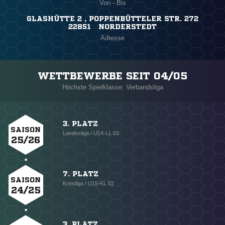
Von - Bis
GLASHÜTTE 2 , POPPENBÜTTELER STR. 272
22851 NORDERSTEDT
Adresse
WETTBEWERBE SEIT 04/05
Höchste Spielklasse: Verbandsliga
3. PLATZ
SAISON
Landesliga / U14-LL 03
25/26
7. PLATZ
SAISON
Kreisliga / U15-KL 02
24/25
3. PLATZ