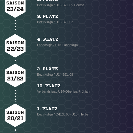
SAISON
Bezirksliga / U15-BZL 05 Herbst
23/24
9. PLATZ
Bezirksliga / U15-BZL 02
4. PLATZ
SAISON
Landesliga / U15-Landesliga
22/23
2. PLATZ
SAISON
Bezirksliga / U14-BZL 08
21/22
10. PLATZ
Verbandsliga / U14-Oberliga Frühjahr
1. PLATZ
SAISON
Bezirksliga / C-BZL 03 (U15) Herbst
20/21