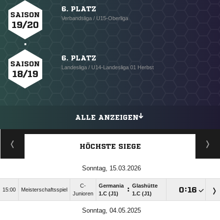
6. PLATZ
SAISON
Verbandsliga / U15-Oberliga
19/20
6. PLATZ
SAISON
Landesliga / U14-Landesliga 01 Herbst
18/19
ALLE ANZEIGEN
HÖCHSTE SIEGE
Sonntag, 15.03.2026
C-
Germania
Glashütte
:

:

15:00
Meisterschaftsspiel
Junioren
1.C (J1)
1.C (J1)
Sonntag, 04.05.2025