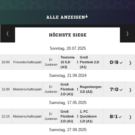
ALLE ANZEIGEN
HÖCHSTE SIEGE
Sonntag, 20.07.2025
Teutonia
Groß
D-
:

:

16:00
Freundschaftsspiel
10 5.D
Flottbek 2.D
Junioren
(A3)
(A1)
Samstag, 21.09.2024
Groß
D-
Rugenbergen
:

:

11:00
Meisterschaftsspiel
Flottbek
Junioren
3.D (A2)
2.D (A1)
Samstag, 17.05.2025
Groß
1. FC
D-
:

:

12:15
Meisterschaftsspiel
Flottbek
Quickborn
Junioren
2.D (A1)
1.D (A1)
Samstag, 27.09.2025