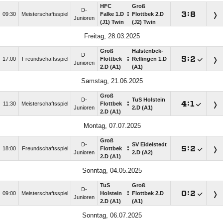
HFC
Groß
D-
:

:

09:30
Meisterschaftsspiel
Falke 1.D
Flottbek 2.D
Junioren
(J1) Twin
(J2) Twin
Freitag, 28.03.2025
Groß
Halstenbek-
D-
:

:

17:00
Freundschaftsspiel
Flottbek
Rellingen 1.D
Junioren
2.D (A1)
(A1)
Samstag, 21.06.2025
Groß
D-
TuS Holstein
:

:

11:30
Meisterschaftsspiel
Flottbek
Junioren
2.D (A1)
2.D (A1)
Montag, 07.07.2025
Groß
D-
SV Eidelstedt
:

:

18:00
Freundschaftsspiel
Flottbek
Junioren
2.D (A2)
2.D (A1)
Sonntag, 04.05.2025
TuS
Groß
D-
:

:

09:00
Meisterschaftsspiel
Holstein
Flottbek 2.D
Junioren
2.D (A1)
(A1)
Sonntag, 06.07.2025