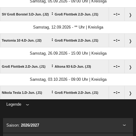
Samstag, 05.09.2026 - 09:00 Uhr | Kreisliga
:

:

SV Groß Borstel 3.D-Jun. (J2)
Groß Flottbek 2.D-Jun. (J1)
Samstag, 12.09.2026 - ** Uhr | Kreisliga
:

:

Teutonia 10 4.D-Jun. (J2)
Groß Flottbek 2.D-Jun. (J1)
Samstag, 26.09.2026 - 15:00 Uhr | Kreisliga
:

:

Groß Flottbek 2.D-Jun. (J1)
Altona 93 6.D-Jun. (J3)
Samstag, 03.10.2026 - 09:00 Uhr | Kreisliga
:

:

Nikola Tesla 1.D-Jun. (J1)
Groß Flottbek 2.D-Jun. (J1)
Legende
ANZEIGE
Saison:
2026/2027