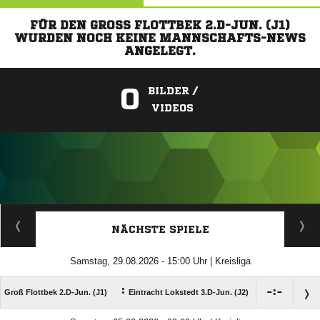
FÜR DEN GROSS FLOTTBEK 2.D-JUN. (J1) W
URDEN NOCH KEINE MANNSCHAFTS-NEWS A
NGELEGT.
0
BILDER /
VIDEOS
ANZEIGE
NÄCHSTE SPIELE
Samstag, 29.08.2026 - 15:00 Uhr | Kreisliga
:

:

Groß Flottbek 2.D-Jun. (J1)
Eintracht Lokstedt 3.D-Jun. (J2)