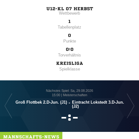
U12-KL 07 HERBST
Wettbewerb
1
Tabellenplatz
0
Punkte
0:0
Torverhältnis
KREISLIGA
Spielklasse
Nächstes Spiel: Sa, 29.08.2026
15:00 | Meisterschaften
Groß Flottbek 2.D-Jun. (J1)
-
Eintracht Lokstedt 3.D-Jun.
(J2)

:

MANNSCHAFTS-NEWS