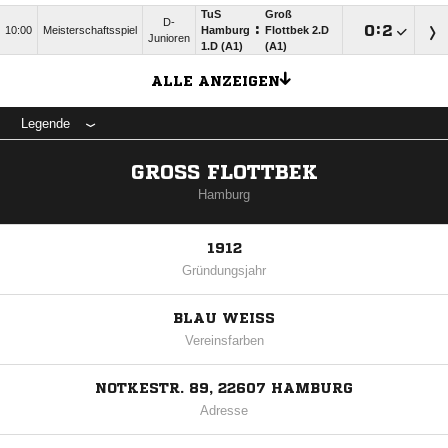
TuS
Groß
D-
:

:

10:00
Meisterschaftsspiel
Hamburg
Flottbek 2.D
Junioren
1.D (A1)
(A1)
ALLE ANZEIGEN
Legende
GROSS FLOTTBEK
Hamburg
1912
Gründungsjahr
BLAU WEISS
Vereinsfarben
NOTKESTR. 89, 22607 HAMBURG
Adresse