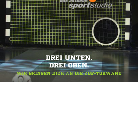
DREI UNTEN.
DREI OBEN.
WIR BRINGEN DICH AN DIE ZDF-TORWAND