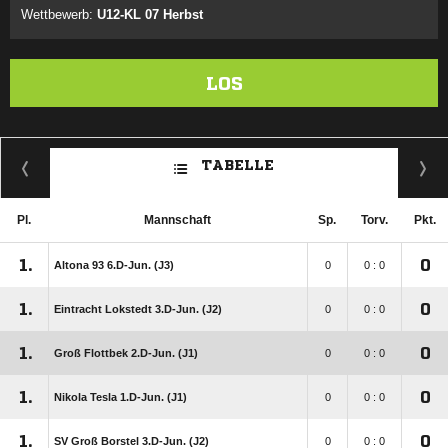
Wettbewerb:
U12-KL 07 Herbst
LOS
TABELLE
Pl.
Mannschaft
Sp.
Torv.
Pkt.
1.
0
Altona 93 6.D-Jun. (J3)
0
0 : 0
1.
0
Eintracht Lokstedt 3.D-Jun. (J2)
0
0 : 0
1.
0
Groß Flottbek 2.D-Jun. (J1)
0
0 : 0
1.
0
Nikola Tesla 1.D-Jun. (J1)
0
0 : 0
1.
0
SV Groß Borstel 3.D-Jun. (J2)
0
0 : 0