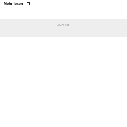
Mehr lesen
ANZEIGE
NACHRICHT SENDEN
* Pflichtfelder