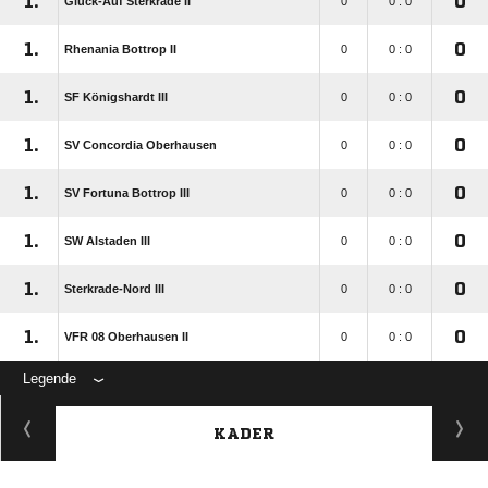
1.
0
Glück-Auf Sterkrade II
0
0 : 0
1.
0
Rhenania Bottrop II
0
0 : 0
1.
0
SF Königshardt III
0
0 : 0
1.
0
SV Concordia Oberhausen
0
0 : 0
1.
0
SV Fortuna Bottrop III
0
0 : 0
1.
0
SW Alstaden III
0
0 : 0
1.
0
Sterkrade-Nord III
0
0 : 0
1.
0
VFR 08 Oberhausen II
0
0 : 0
Legende
KADER