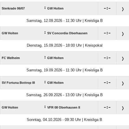
:

:

Sterkrade 06/​07
GW Holten
Samstag, 12.09.2026 - 11:30 Uhr | Kreisliga B
:

:

GW Holten
SV Concordia Oberhausen
Dienstag, 15.09.2026 - 18:00 Uhr | Kreispokal
:

:

FC Welheim
GW Holten
Samstag, 19.09.2026 - 11:30 Uhr | Kreisliga B
:

:

SV Fortuna Bottrop III
GW Holten
Samstag, 26.09.2026 - 13:00 Uhr | Kreisliga B
:

:

GW Holten
VFR 08 Oberhausen II
Sonntag, 04.10.2026 - 09:30 Uhr | Kreisliga B