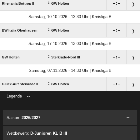
:

:

Rhenania Bottrop II
GW Holten
Samstag, 10.10.2026 - 13:30 Uhr | Kreisliga B
:

:

BW Italia Oberhausen
GW Holten
Samstag, 17.10.2026 - 13:00 Uhr | Kreisliga B
:

:

GW Holten
Sterkrade-Nord III
Samstag, 07.11.2026 - 14:30 Uhr | Kreisliga B
:

:

Glück-Auf Sterkrade II
GW Holten
Legende
ANZEIGE
Saison:
2026/2027
Wettbewerb:
D-Junioren KL B III