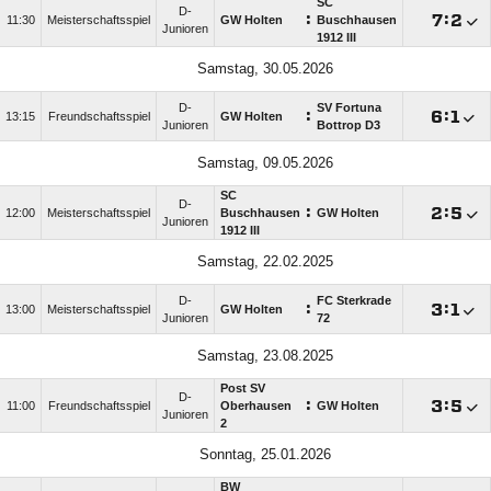
SC
D-
:

:

11:30
Meisterschaftsspiel
GW Holten
Buschhausen
Junioren
1912 III
Samstag, 30.05.2026
D-
SV Fortuna
:

:

13:15
Freundschaftsspiel
GW Holten
Junioren
Bottrop D3
Samstag, 09.05.2026
SC
D-
:

:

12:00
Meisterschaftsspiel
Buschhausen
GW Holten
Junioren
1912 III
Samstag, 22.02.2025
D-
FC Sterkrade
:

:

13:00
Meisterschaftsspiel
GW Holten
Junioren
72
Samstag, 23.08.2025
Post SV
D-
:

:

11:00
Freundschaftsspiel
Oberhausen
GW Holten
Junioren
2
Sonntag, 25.01.2026
BW