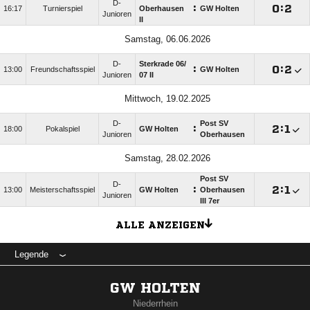
D-
:

:

16:17
Turnierspiel
Oberhausen
GW Holten
Junioren
II
Samstag, 06.06.2026
D-
Sterkrade 06/​
:

:

13:00
Freundschaftsspiel
GW Holten
Junioren
07 II
Mittwoch, 19.02.2025
D-
Post SV
:

:

18:00
Pokalspiel
GW Holten
Junioren
Oberhausen
Samstag, 28.02.2026
Post SV
D-
:

:

13:00
Meisterschaftsspiel
GW Holten
Oberhausen
Junioren
III 7er
ALLE ANZEIGEN
Legende
GW HOLTEN
Niederrhein