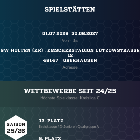
SPIELSTÄTTEN
01.07.2026 ​ 30.06.2027
Von - Bis
GW HOLTEN (KR) , EMSCHERSTADION LÜTZOWSTRASSE
12
46147 OBERHAUSEN
Adresse
WETTBEWERBE SEIT 24/25
Höchste Spielklasse: Kreisliga C
12. PLATZ
SAISON
Kreisklasse / D-Junioren Qualigruppe A
25/26
5. PLATZ