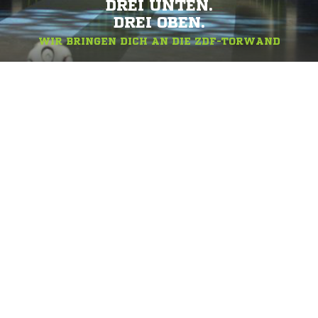
DREI UNTEN.
DREI OBEN.
WIR BRINGEN DICH AN DIE ZDF-TORWAND