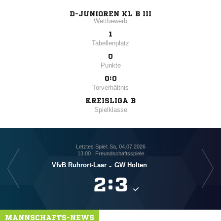
D-JUNIOREN KL B III
Wettbewerb
1
Tabellenplatz
0
Punkte
0:0
Torverhältnis
KREISLIGA B
Spielklasse
Letztes Spiel: Sa, 04.07.2026
13:00 | Freundschaftsspiele
VfvB Ruhrort-Laar
-
GW Holten

:

MANNSCHAFTS-NEWS