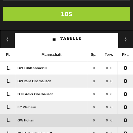
LOS
TABELLE
Pl.
Mannschaft
Sp.
Torv.
Pkt.
1.
0
BW Fuhlenbrock III
0
0 : 0
1.
0
BW Italia Oberhausen
0
0 : 0
1.
0
DJK Adler Oberhausen
0
0 : 0
1.
0
FC Welheim
0
0 : 0
1.
0
GW Holten
0
0 : 0