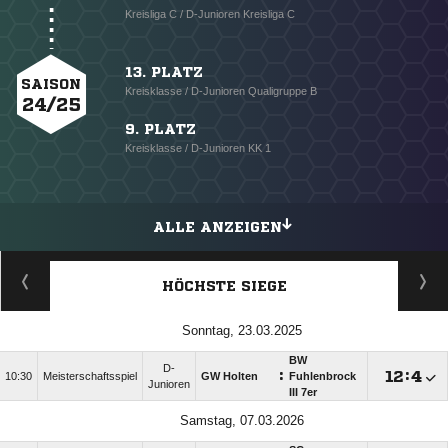
Kreisliga C / D-Junioren Kreisliga C
13. PLATZ
SAISON
Kreisklasse / D-Junioren Qualigruppe B
24/25
9. PLATZ
Kreisklasse / D-Junioren KK 1
ALLE ANZEIGEN
HÖCHSTE SIEGE
Sonntag, 23.03.2025
BW
D-
:

:

10:30
Meisterschaftsspiel
GW Holten
Fuhlenbrock
Junioren
III 7er
Samstag, 07.03.2026