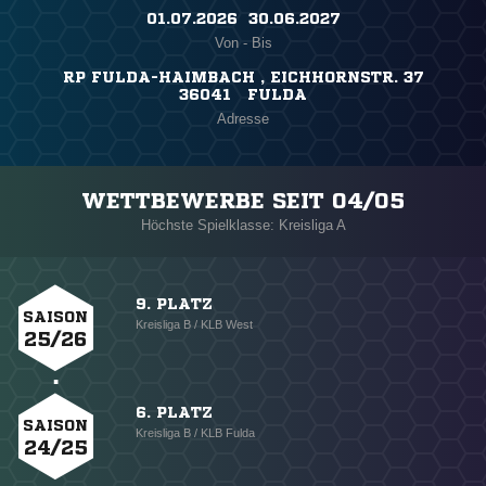
01.07.2026 ​ 30.06.2027
Von - Bis
RP FULDA-HAIMBACH , EICHHORNSTR. 37
36041 FULDA
Adresse
WETTBEWERBE SEIT 04/05
Höchste Spielklasse: Kreisliga A
9. PLATZ
SAISON
Kreisliga B / KLB West
25/26
6. PLATZ
SAISON
Kreisliga B / KLB Fulda
24/25