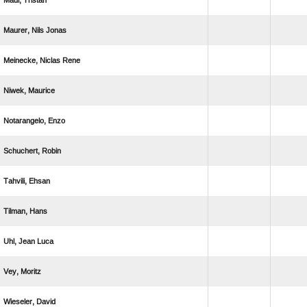
 
  
  
 
 
 
 
 
  
 
 