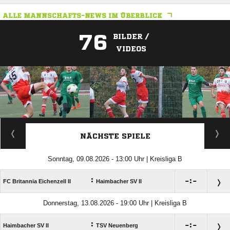
ALLE MANNSCHAFTS-NEWS IM ÜBERBLICK
76
BILDER /
VIDEOS
ANZEIGE
NÄCHSTE SPIELE
Sonntag, 09.08.2026 - 13:00 Uhr | Kreisliga B
:

:

FC Britannia Eichenzell II
Haimbacher SV II
Donnerstag, 13.08.2026 - 19:00 Uhr | Kreisliga B
:

:

Haimbacher SV II
TSV Neuenberg