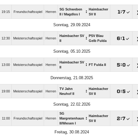
SG Schweben
Haimbacher
:

:

19:15
Freundschaftsspiel
Herren
II /​ Magdlos I
SV II
Sonntag, 29.09.2024
Haimbacher SV
PSV Blau
:

:

12:30
Meisterschaftsspiel
Herren
II
Gelb Fulda
Sonntag, 05.10.2025
Haimbacher SV
:

:

13:00
Meisterschaftsspiel
Herren
FT Fulda II
II
Donnerstag, 21.08.2025
TV Jahn
Haimbacher
:

:

19:00
Meisterschaftsspiel
Herren
Neuhof II
SV II
Sonntag, 22.02.2026
SG
Haimbacher
:

:

11:00
Freundschaftsspiel
Herren
Margretenhaun
SV II
II/​Wiesen I
Freitag, 30.08.2024