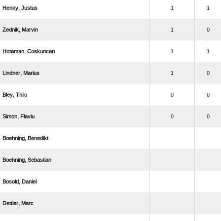
 
1
1
 
1
0
 
1
1
 
1
0
 
0
0
 
0
0
 
 
 
 