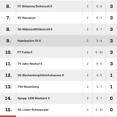
6.
3
FC Britannia Eichenzell II
2
5 : 6
7.
3
SV Hauswurz
2
8 : 3
8.
3
SG Maberzell/​Gläserzell II
2
6 : 7
9.
3
Haimbacher SV II
2
3 : 4
10.
3
FT Fulda II
2
6 : 10
11.
3
TV Jahn Neuhof II
2
8 : 5
12.
1
SG Büchenberg/​Uttrichshausen II
2
4 : 6
13.
1
TSV Neuenberg
2
3 : 7
14.
0
Spvgg. 1939 Bimbach II
2
5 : 7
15.
0
SG Lüder-Schwarzatal
2
4 : 10