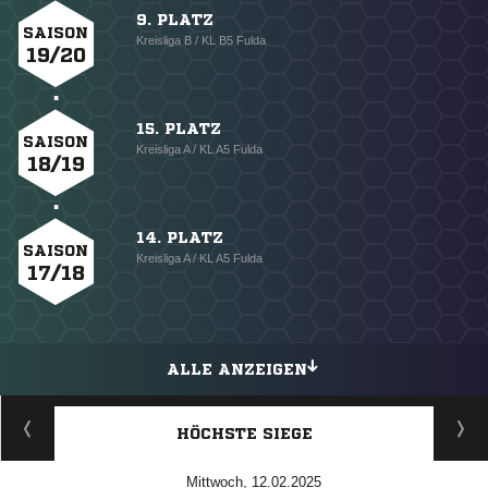
9. PLATZ
SAISON
Kreisliga B / KL B5 Fulda
19/20
15. PLATZ
SAISON
Kreisliga A / KL A5 Fulda
18/19
14. PLATZ
SAISON
Kreisliga A / KL A5 Fulda
17/18
ALLE ANZEIGEN
HÖCHSTE SIEGE
Mittwoch, 12.02.2025