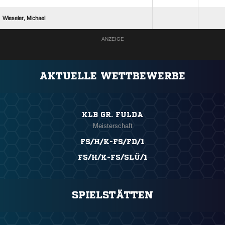
 
ANZEIGE
AKTUELLE WETTBEWERBE
KLB GR. FULDA
Meisterschaft
FS/H/K-FS/FD/1
FS/H/K-FS/SLÜ/1
SPIELSTÄTTEN