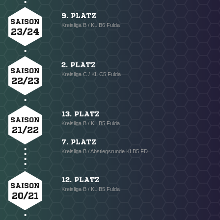
9. PLATZ
SAISON
Kreisliga B / KL B6 Fulda
23/24
2. PLATZ
SAISON
Kreisliga C / KL C5 Fulda
22/23
13. PLATZ
SAISON
Kreisliga B / KL B5 Fulda
21/22
7. PLATZ
Kreisliga B / Abstiegsrunde KLB5 FD
12. PLATZ
SAISON
Kreisliga B / KL B5 Fulda
20/21