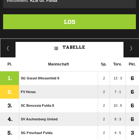
Wettbewerb:
KLB Gr. Fulda
LOS
TABELLE
Pl.
Mannschaft
Sp.
Torv.
Pkt.
1.
6
SG Giesel I/​Hosenfeld II
2
13 : 3
2.
6
FV Horas
2
7 : 1
3.
6
SC Borussia Fulda II
2
10 : 5
4.
6
SV Aschenberg United
2
8 : 3
5.
3
SG Frischauf Fulda
2
4 : 5