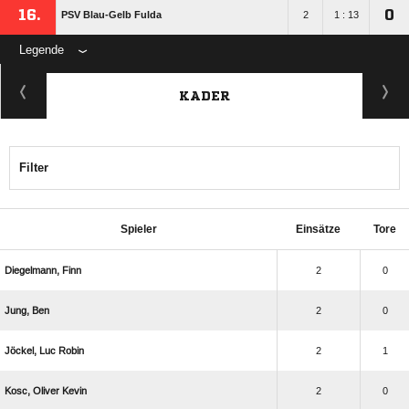
16.
0
PSV Blau-Gelb Fulda
2
1 : 13
Legende
KADER
Filter
Spieler
Einsätze
Tore
 
2
0
 
2
0
  
2
1
  
2
0