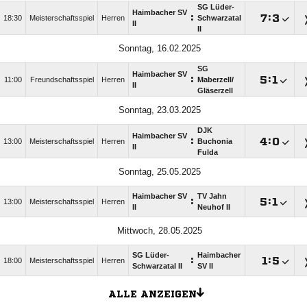
SG Lüder-
Haimbacher SV
:

:

18:30
Meisterschaftsspiel
Herren
Schwarzatal
II
II
Sonntag, 16.02.2025
SG
Haimbacher SV
:

:

11:00
Freundschaftsspiel
Herren
Maberzell/​
II
Gläserzell
Sonntag, 23.03.2025
DJK
Haimbacher SV
:

:

13:00
Meisterschaftsspiel
Herren
Buchonia
II
Fulda
Sonntag, 25.05.2025
Haimbacher SV
TV Jahn
:

:

13:00
Meisterschaftsspiel
Herren
II
Neuhof II
Mittwoch, 28.05.2025
SG Lüder-
Haimbacher
:

:

18:00
Meisterschaftsspiel
Herren
Schwarzatal II
SV II
ALLE ANZEIGEN