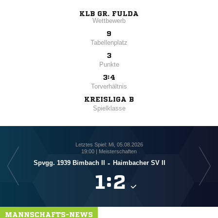
KLB GR. FULDA
Wettbewerb
9
Tabellenplatz
3
Punkte
3:4
Torverhältnis
KREISLIGA B
Spielklasse
Letztes Spiel: Mi, 05.08.2026
19:00 | Meisterschaften
Spvgg. 1939 Bimbach II
-
Haimbacher SV II
F

:

MANNSCHAFTS-NEWS