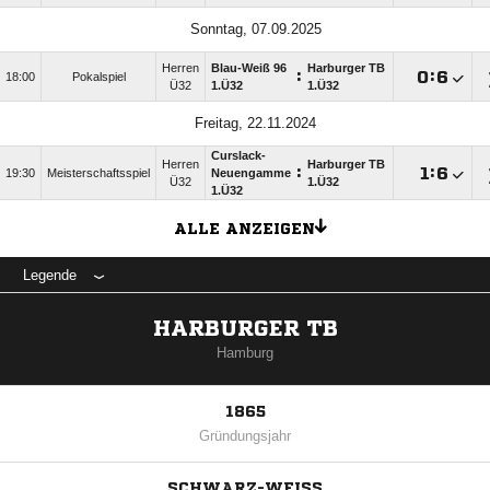
Sonntag, 07.09.2025
Herren
Blau-Weiß 96
Harburger TB
:

:

18:00
Pokalspiel
Ü32
1.Ü32
1.Ü32
Freitag, 22.11.2024
Curslack-
Herren
Harburger TB
:

:

19:30
Meisterschaftsspiel
Neuengamme
Ü32
1.Ü32
1.Ü32
ALLE ANZEIGEN
Legende
HARBURGER TB
Hamburg
1865
Gründungsjahr
SCHWARZ-WEISS