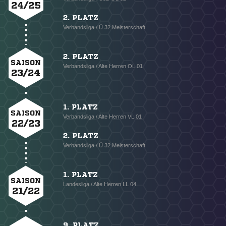
24/25
2. PLATZ
Verbandsliga / Ü 32 Meisterschaft
2. PLATZ
SAISON
Verbandsliga / Alte Herren OL 01
23/24
1. PLATZ
SAISON
Verbandsliga / Alte Herren VL 01
22/23
2. PLATZ
Verbandsliga / Ü 32 Meisterschaft
1. PLATZ
SAISON
Landesliga / Alte Herren LL 04
21/22
9. PLATZ