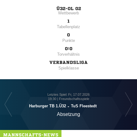
Ü32-OL 02
Wettbewerb
1
Tabellenplatz
0
Punkte
0:0
Torverhältnis
VERBANDSLIGA
Spielklasse
Letztes Spiel: Fr, 17.07.2026
19:30 | Freundschaftsspiele
Harburger TB 1.Ü32
-
TuS Fleestedt
Absetzung
MANNSCHAFTS-NEWS