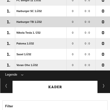
1.
0
FC Bingöl 12 1.Ü32
0
0 : 0
1.
0
Harburger SC 1.Ü32
0
0 : 0
1.
0
Harburger TB 1.Ü32
0
0 : 0
1.
0
Nikola Tesla 1. Ü32
0
0 : 0
1.
0
Paloma 1.Ü32
0
0 : 0
1.
0
Sasel 1.Ü32
0
0 : 0
1.
0
Voran Ohe 1.Ü32
0
0 : 0
Legende
KADER
Filter