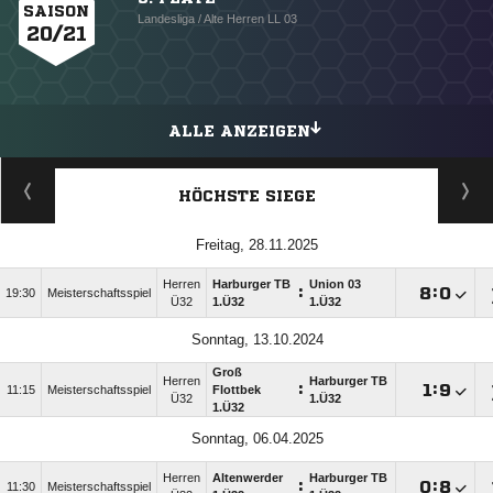
SAISON
Landesliga / Alte Herren LL 03
20/21
ALLE ANZEIGEN
HÖCHSTE SIEGE
Freitag, 28.11.2025
Herren
Harburger TB
Union 03
:

:

19:30
Meisterschaftsspiel
Ü32
1.Ü32
1.Ü32
Sonntag, 13.10.2024
Groß
Herren
Harburger TB
:

:

11:15
Meisterschaftsspiel
Flottbek
Ü32
1.Ü32
1.Ü32
Sonntag, 06.04.2025
Herren
Altenwerder
Harburger TB
:

:

11:30
Meisterschaftsspiel