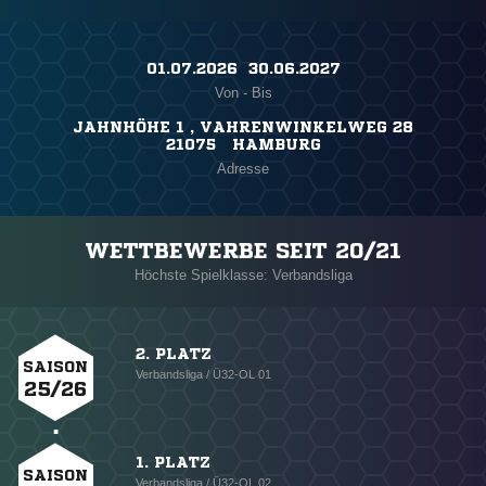
01.07.2026 ​ 30.06.2027
Von - Bis
JAHNHÖHE 1 , VAHRENWINKELWEG 28
21075 HAMBURG
Adresse
WETTBEWERBE SEIT 20/21
Höchste Spielklasse: Verbandsliga
2. PLATZ
SAISON
Verbandsliga / Ü32-OL 01
25/26
1. PLATZ
SAISON
Verbandsliga / Ü32-OL 02