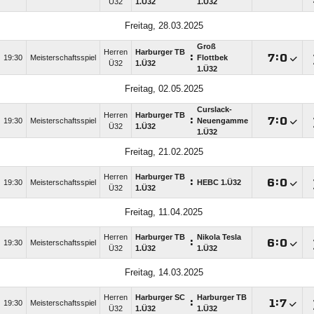
Ü32
1.Ü32
1.Ü32
Freitag, 28.03.2025
Groß
Herren
Harburger TB
:

:

19:30
Meisterschaftsspiel
Flottbek
Ü32
1.Ü32
1.Ü32
Freitag, 02.05.2025
Curslack-
Herren
Harburger TB
:

:

19:30
Meisterschaftsspiel
Neuengamme
Ü32
1.Ü32
1.Ü32
Freitag, 21.02.2025
Herren
Harburger TB
:

:

19:30
Meisterschaftsspiel
HEBC 1.Ü32
Ü32
1.Ü32
Freitag, 11.04.2025
Herren
Harburger TB
Nikola Tesla
:

:

19:30
Meisterschaftsspiel
Ü32
1.Ü32
1.Ü32
Freitag, 14.03.2025
Herren
Harburger SC
Harburger TB
:

:

19:30
Meisterschaftsspiel
Ü32
1.Ü32
1.Ü32