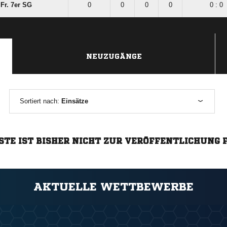
.Fr. 7er SG
0
0
0
0
0 : 0
NEUZUGÄNGE
Sortiert nach:
Einsätze
STE IST BISHER NICHT ZUR VERÖFFENTLICHUNG 
AKTUELLE WETTBEWERBE