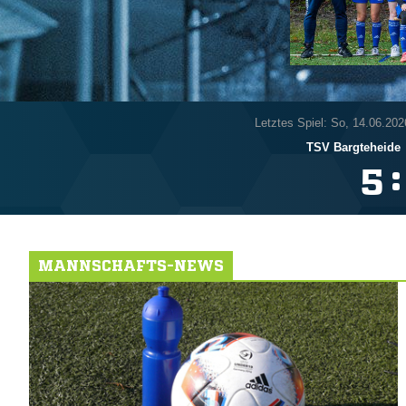
Letztes Spiel: So, 14.06.202
TSV Bargteheide
:

MANNSCHAFTS-NEWS