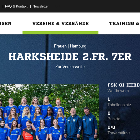
|
FAQ & Kontakt
|
Newsletter
Link
IGEN
VEREINE & VERBÄNDE
TRAINING &
Frauen
|
Hamburg
HARKSHEIDE 2.FR. 7ER
Zur Vereinsseite
FSK 01 HER
Wettbewerb
1
Tabellenplatz
0
Punkte
0:0
Torverhältnis