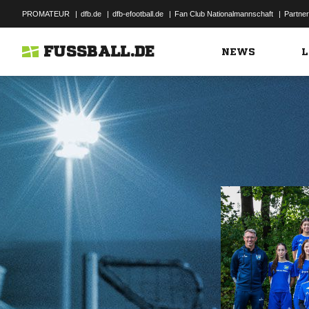
PROMATEUR
|
dfb.de
|
dfb-efootball.de
|
Fan Club Nationalmannschaft
|
Partner
FUSSBALL.DE
NEWS
L