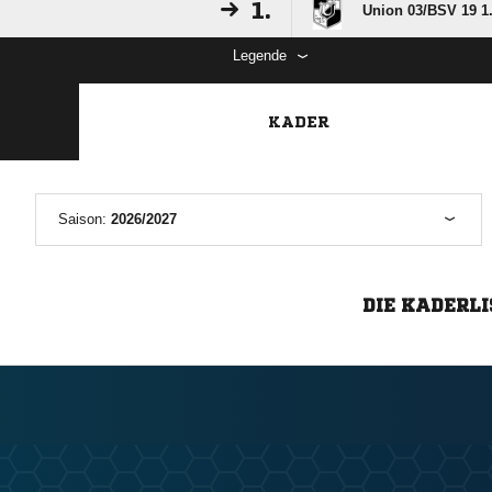
1.
Union 03/​BSV 19 1
Legende
KADER
Saison:
2026/2027
DIE KADERLI