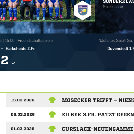
SONDERKLA
Spielklasse
6
|
15:00 | Freundschaftsspiele
Nächstes Spiel: So,
-
Harksheide 2.Fr.
Duvenstedt 1.F

MOSECKER TRIFFT – NIENS
15.03.2026
EILBEK 3.FR. PATZT GEGE
08.03.2026
CURSLACK-NEUENGAMME 1
01.03.2026