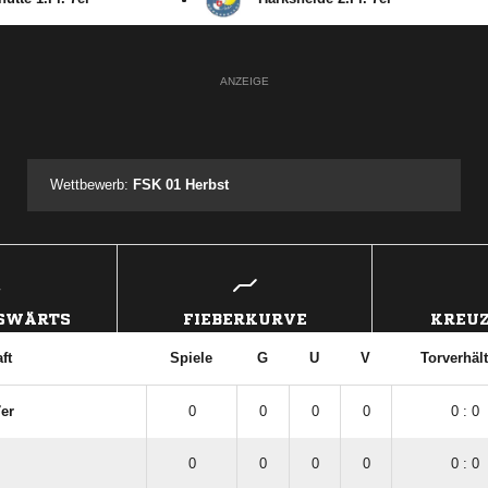
ANZEIGE
Wettbewerb:
FSK 01 Herbst
USWÄRTS
FIEBERKURVE
KREUZ
ft
Spiele
G
U
V
Torverhäl
7er
0
0
0
0
0 : 0
0
0
0
0
0 : 0