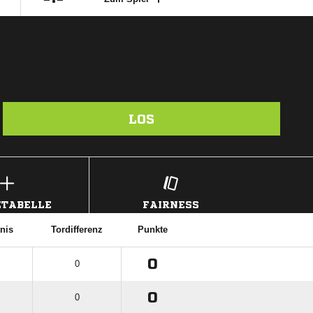
LOS
TABELLE
FAIRNESS
tnis
Tordifferenz
Punkte
0
0
0
0