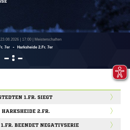
SSE
 23.08.2026
|
17:00 | Meisterschaften
-
r. 7er
Harksheide 2.Fr. 7er
:


TEDTEN 1.FR. SIEGT
N HARKSHEIDE 2.FR.
.FR. BEENDET NEGATIVSERIE