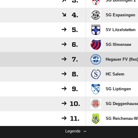
3.
SG Bohlingen 2
4.
SG Espasingen
5.
SV Litzelstetten
6.
SG Illmensee
7.
Hegauer FV (flex
8.
HC Salem
9.
SG Liptingen
10.
SG Deggenhauser
11.
SG Reichenau-Wal
Legende