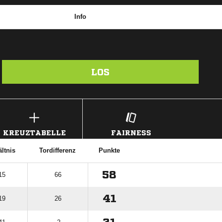
Info
LOS
KREUZTABELLE
FAIRNESS
ltnis
Tordifferenz
Punkte
58
15
66
41
19
26