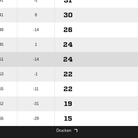
31
41
-2
30
41
8
26
48
-14
24
45
1
24
51
-14
22
53
-1
22
55
-11
19
62
-31
15
66
-28
Drucken