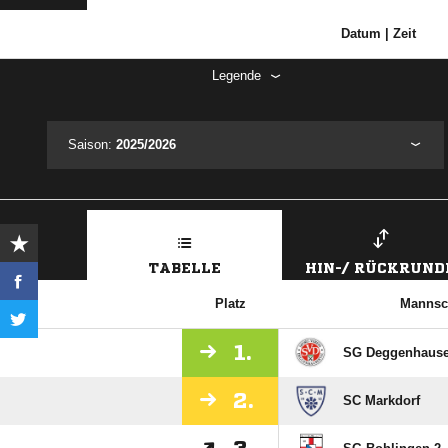
Datum | Zeit
Legende
Saison:
2025/2026
TABELLE
HIN-/ RÜCKRUND
Platz
Mannsc
1.
SG Deggenhause
2.
SC Markdorf