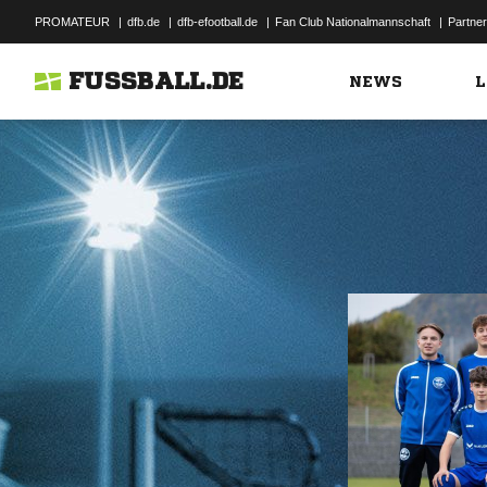
PROMATEUR
|
dfb.de
|
dfb-efootball.de
|
Fan Club Nationalmannschaft
|
Partner
FUSSBALL.DE
NEWS
L