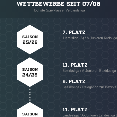
WETTBEWERBE SEIT 07/08
Höchste Spielklasse: Verbandsliga
7. PLATZ
SAISON
1.Kreisliga (A) / A-Junioren Kreislig
25/26
11. PLATZ
SAISON
Bezirksliga / A-Junioren Bezirksliga
24/25
2. PLATZ
Bezirksliga / Relegation zur Bezirks
11. PLATZ
SAISON
Landesliga / A-Junioren Landesliga 