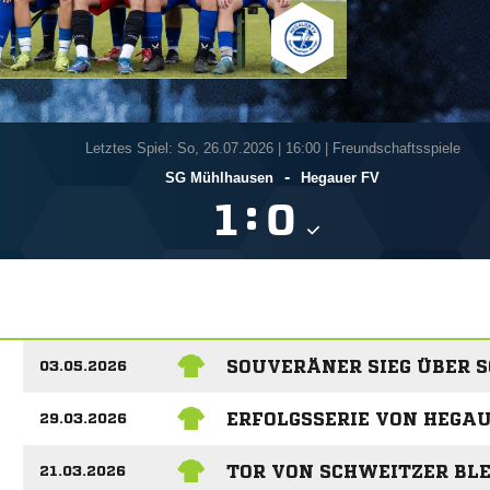
Letztes Spiel: So, 26.07.2026
|
16:00 | Freundschaftsspiele
-
SG Mühlhausen
Hegauer FV
:


SOUVERÄNER SIEG ÜBER S
03.05.2026
ERFOLGSSERIE VON HEGAU
29.03.2026
TOR VON SCHWEITZER BLE
21.03.2026