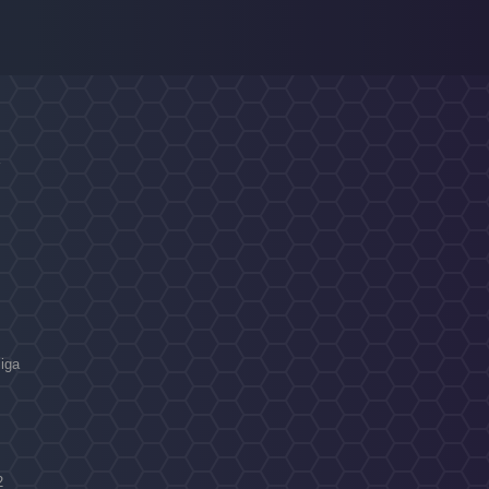
a
liga
2