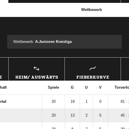
Wettbewerb
ANZEIGE
Wettbewerb:
A-Junioren Kreisliga
E
HEIM/ AUSWÄRTS
FIEBERKURVE
haft
Spiele
G
U
V
Torverhä
rtal
20
19
1
0
81 : 
20
13
2
5
45 : 