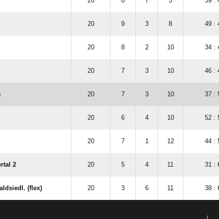
20
8
7
5
39 : 
20
9
3
8
49 : 
20
8
2
10
34 : 
20
7
3
10
46 : 
)
20
7
3
10
37 : 
20
6
4
10
52 : 
20
7
1
12
44 : 
tal 2
20
5
4
11
31 : 
dsiedl. (flex)
20
3
6
11
38 : 