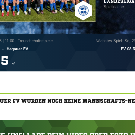
LANDESLIGA
Spielklasse
6
|
11:00 | Freundschaftsspiele
Nächstes Spiel: So, 2
-
Hegauer FV
FV 08 R

AUER FV WURDEN NOCH KEINE MANNSCHAFTS-NE