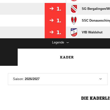
1.
SG Bergalingen/​W
1.
SSC Donaueschin
1.
VfB Waldshut
Legende
KADER
Saison:
2026/2027
DIE KADERLI