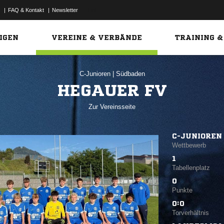
|
FAQ & Kontakt
|
Newsletter
Link
IGEN
VEREINE & VERBÄNDE
TRAINING &
C-Junioren
|
Südbaden
HEGAUER FV
Zur Vereinsseite
C-JUNIOREN
Wettbewerb
1
Tabellenplatz
0
Punkte
0:0
Torverhältnis