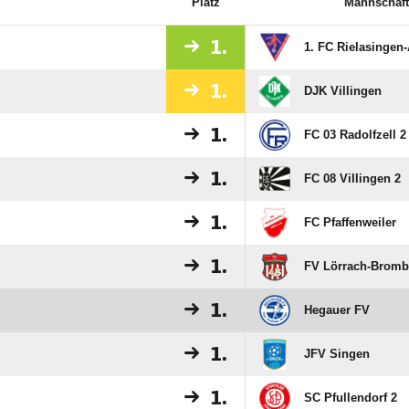
Platz
Mannschaft
1.
1. FC Rielasingen-
1.
DJK Villingen
1.
FC 03 Radolfzell 2
1.
FC 08 Villingen 2
1.
FC Pfaffenweiler
1.
FV Lörrach-Bromb
1.
Hegauer FV
1.
JFV Singen
1.
SC Pfullendorf 2