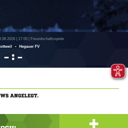
3.08.2026
|
17:00 | Freundschaftsspiele
-
ottweil
Hegauer FV
:


WS ANGELEGT.
+