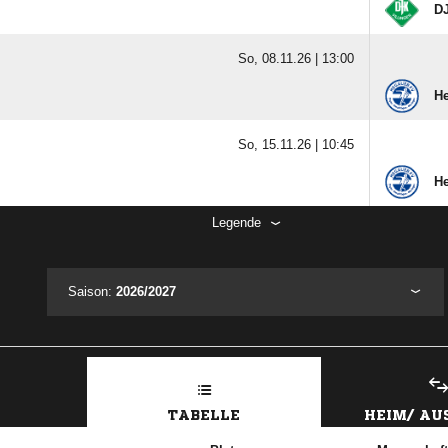
DJ
So, 08.11.26 |
13:00
H
So, 15.11.26 |
10:45
H
Legende
Saison:
2026/2027
TABELLE
HEIM/ A