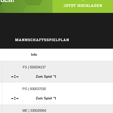
HOCH!
JETZT HOCHLADEN
MANNSCHAFTSSPIELPLAN
Info
FS | 550034137

:

Zum Spiel
PO | 930037030

:

Zum Spiel
ME | 330020004