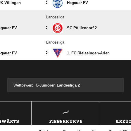
:
K Villingen
Hegauer FV
Landesliga
:
egauer FV
SC Pfullendorf 2
Landesliga
:
egauer FV
1. FC Rielasingen-Arlen
ANZEIGE
Wettbewerb:
C-Junioren Landesliga 2
USWÄRTS
FIEBERKURVE
KREUZ