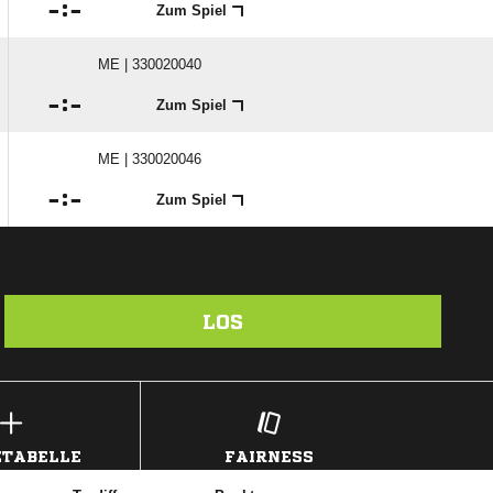

:

Zum Spiel
ME | 330020040

:

Zum Spiel
ME | 330020046

:

Zum Spiel
LOS
TABELLE
FAIRNESS