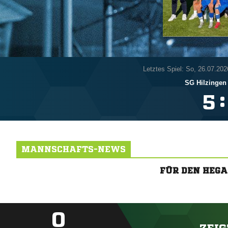
Letztes Spiel: So, 26.07.202
SG Hilzingen
:

MANNSCHAFTS-NEWS
FÜR DEN HEG
0