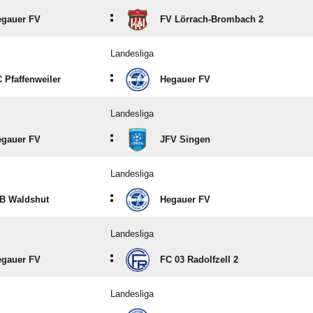
:
egauer FV
FV Lörrach-Brombach 2
Landesliga
:
 Pfaffenweiler
Hegauer FV
Landesliga
:
egauer FV
JFV Singen
Landesliga
:
B Waldshut
Hegauer FV
Landesliga
:
egauer FV
FC 03 Radolfzell 2
Landesliga