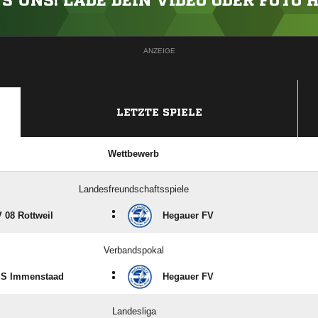
'S UNS! LADE DEIN VIDEO ODER FOTO 
ANZEIGE
LETZTE SPIELE
Wettbewerb
Landesfreundschaftsspiele
:
 08 Rottweil
Hegauer FV
Verbandspokal
:
uS Immenstaad
Hegauer FV
Landesliga