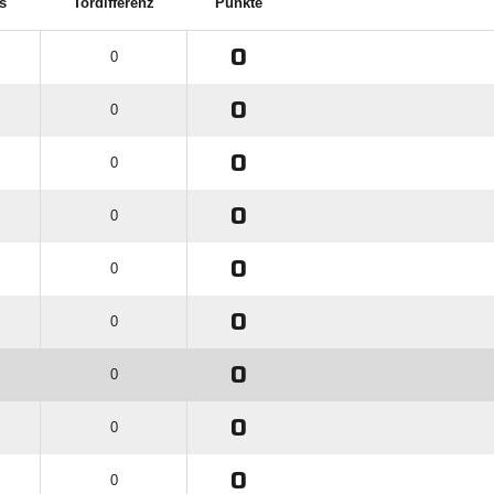
s
Tordifferenz
Punkte
0
0
0
0
0
0
0
0
0
0
0
0
0
0
0
0
0
0