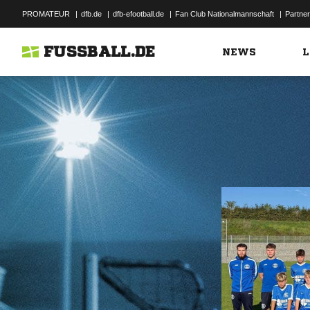
PROMATEUR
|
dfb.de
|
dfb-efootball.de
|
Fan Club Nationalmannschaft
|
Partner
FUSSBALL.DE
NEWS
L