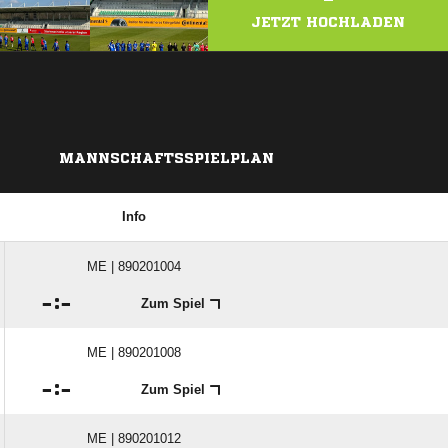
JETZT HOCHLADEN
MANNSCHAFTSSPIELPLAN
Info
ME | 890201004

:

Zum Spiel
ME | 890201008

:

Zum Spiel
ME | 890201012