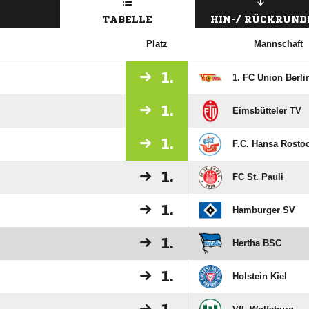
TABELLE
HIN-/ RÜCKRUND
Platz
Mannschaft
1.
1. FC Union Berli
1.
Eimsbütteler TV
1.
F.C. Hansa Rosto
1.
FC St. Pauli
1.
Hamburger SV
1.
Hertha BSC
1.
Holstein Kiel