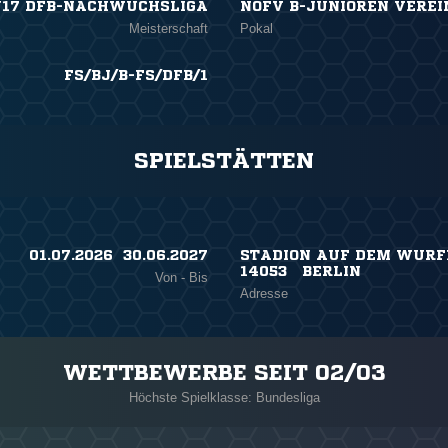
U17 DFB-NACHWUCHSLIGA
NOFV B-JUNIOREN VEREI
Meisterschaft
Pokal
FS/BJ/B-FS/DFB/1
SPIELSTÄTTEN
01.07.2026 ​ 30.06.2027
STADION AUF DEM WURFP
14053 BERLIN
Von - Bis
Adresse
WETTBEWERBE SEIT 02/03
Höchste Spielklasse: Bundesliga