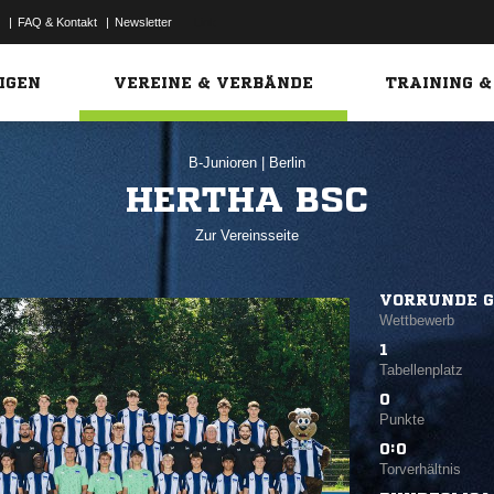
|
FAQ & Kontakt
|
Newsletter
Link
IGEN
VEREINE & VERBÄNDE
TRAINING &
B-Junioren
|
Berlin
HERTHA BSC
Zur Vereinsseite
VORRUNDE G
Wettbewerb
1
Tabellenplatz
0
Punkte
0:0
Torverhältnis