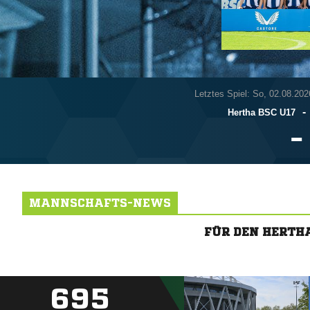
Letztes Spiel: So, 02.08.202
-
Hertha BSC U17

MANNSCHAFTS-NEWS
FÜR DEN HERTH
695