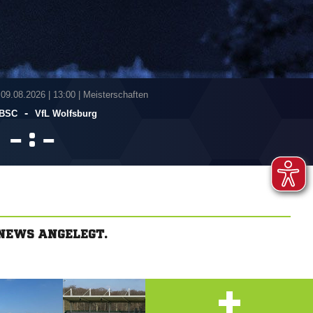
 09.08.2026
|
13:00 | Meisterschaften
-
 BSC
VfL Wolfsburg
:


NEWS ANGELEGT.
+