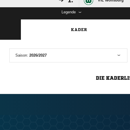
1.
VfL Wolfsburg
Legende
KADER
Saison:
2026/2027
DIE KADERLI