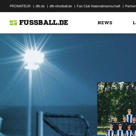
PROMATEUR
|
dfb.de
|
dfb-efootball.de
|
Fan Club Nationalmannschaft
|
Partner
FUSSBALL.DE
NEWS
L