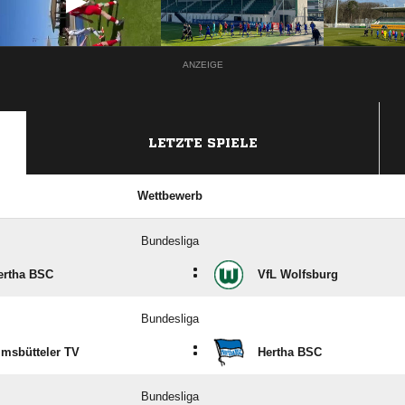
ANZEIGE
LETZTE SPIELE
Wettbewerb
Bundesliga
:
ertha BSC
VfL Wolfsburg
Bundesliga
:
imsbütteler TV
Hertha BSC
Bundesliga