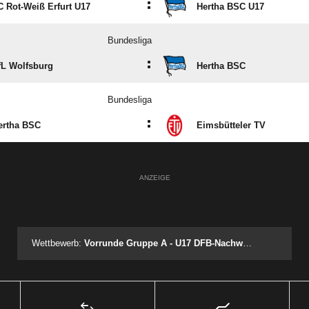
:
C Rot-Weiß Erfurt U17
Hertha BSC U17
Bundesliga
:
fL Wolfsburg
Hertha BSC
Bundesliga
:
ertha BSC
Eimsbütteler TV
ANZEIGE
Wettbewerb:
Vorrunde Gruppe A - U17 DFB-Nachwuchsliga