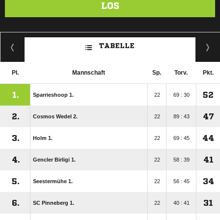
LOS
TABELLE
Pl.
Mannschaft
Sp.
Torv.
Pkt.
1.
52
Sparrieshoop 1.
22
69 : 30
2.
47
Cosmos Wedel 2.
22
89 : 43
3.
44
Holm 1.
22
69 : 45
4.
41
Gencler Birligi 1.
22
58 : 39
5.
34
Seestermühe 1.
22
56 : 45
6.
31
SC Pinneberg 1.
22
40 : 41