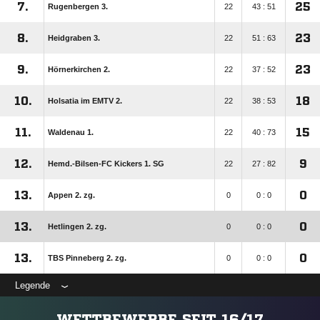
7.
25
Rugenbergen 3.
22
43 : 51
8.
23
Heidgraben 3.
22
51 : 63
9.
23
Hörnerkirchen 2.
22
37 : 52
10.
18
Holsatia im EMTV 2.
22
38 : 53
11.
15
Waldenau 1.
22
40 : 73
12.
9
Hemd.-Bilsen-FC Kickers 1. SG
22
27 : 82
13.
0
Appen 2. zg.
0
0 : 0
13.
0
Hetlingen 2. zg.
0
0 : 0
13.
0
TBS Pinneberg 2. zg.
0
0 : 0
Legende
WETTBEWERBE SEIT 16/17