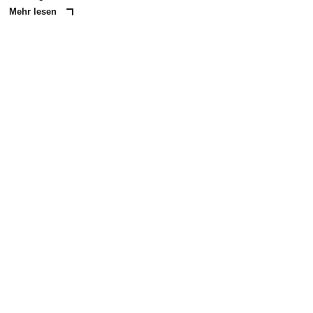
Mehr lesen
ANZEIGE
NACHRICHT SENDEN
* Pflichtfelder