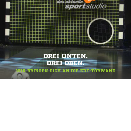
DREI UNTEN.
DREI OBEN.
WIR BRINGEN DICH AN DIE ZDF-TORWAND