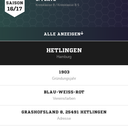
SAISON
Kreisklasse B / Kreisklasse B 5
16/17
ALLE ANZEIGEN
HETLINGEN
Hamburg
1903
Gründungsjahr
BLAU-WEISS-ROT
Vereinsfarben
GRASHOFSLAND 8, 25491 HETLINGEN
Adresse