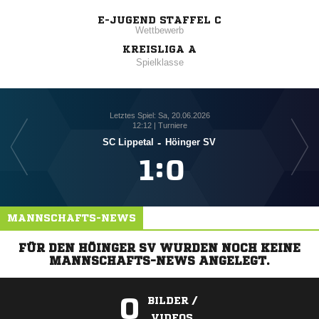
E-JUGEND STAFFEL C
Wettbewerb
KREISLIGA A
Spielklasse
Letztes Spiel: Sa, 20.06.2026
12:12 | Turniere
SC Lippetal
-
Höinger SV

:

MANNSCHAFTS-NEWS
FÜR DEN HÖINGER SV WURDEN NOCH KEINE
MANNSCHAFTS-NEWS ANGELEGT.
0
BILDER /
VIDEOS