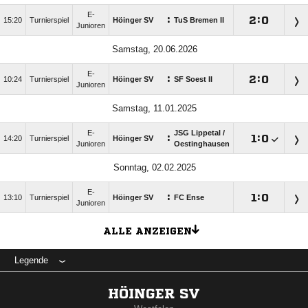
E-
:

:

15:20
Turnierspiel
Höinger SV
TuS Bremen II
Junioren
Samstag, 20.06.2026
E-
:

:

10:24
Turnierspiel
Höinger SV
SF Soest II
Junioren
Samstag, 11.01.2025
E-
JSG Lippetal /​
:

:

14:20
Turnierspiel
Höinger SV
Junioren
Oestinghausen
Sonntag, 02.02.2025
E-
:

:

13:10
Turnierspiel
Höinger SV
FC Ense
Junioren
ALLE ANZEIGEN
Legende
HÖINGER SV