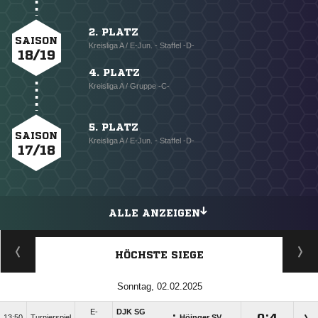
2. PLATZ
SAISON
Kreisliga A / E-Jun. - Staffel -D-
18/19
4. PLATZ
Kreisliga A / Gruppe -C-
5. PLATZ
SAISON
Kreisliga A / E-Jun. - Staffel -D-
17/18
ALLE ANZEIGEN
HÖCHSTE SIEGE
Sonntag, 02.02.2025
E-
DJK SG
:

:

13:50
Turnierspiel
Höinger SV