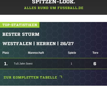
SPITZEN-LOOK.
ALLES RUND UM FUSSBALL.DE
TOP-STATISTIKEN
BESTER STURM
WESTFALEN | HERREN | 26/27
Platz
Mannschaft
Spiele
Tore
1.
6
TuS Jahn Soest
1
ZUR KOMPLETTEN TABELLE