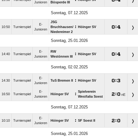
Junioren
Bösperde III
Sonntag, 07.12.2025
JSG
E-
:

:

10:50
Turnierspiel
Bruchhausen/​
Höinger SV
Junioren
Niedereimer 2
Sonntag, 25.01.2026
E-
RW
:

:

14:40
Turnierspiel
Höinger SV
Junioren
Westönnen III
Sonntag, 02.02.2025
E-
:

:

14:30
Turnierspiel
TuS Bremen II
Höinger SV
Junioren
E-
Spielverein
:

:

16:50
Turnierspiel
Höinger SV
nE
Junioren
Westfalia Soest
Sonntag, 07.12.2025
E-
:

:

10:10
Turnierspiel
Höinger SV
SF Soest II
Junioren
Sonntag, 25.01.2026