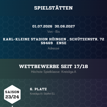
SPIELSTÄTTEN
01.07.2026 ​ 30.06.2027
Von - Bis
KARL-KLEINE STADION HÖINGEN , SCHÜTZENSTR. 72
59469 ENSE
Adresse
WETTBEWERBE SEIT 17/18
Höchste Spielklasse: Kreisliga A
6. PLATZ
SAISON
Kreisliga A / Staffel E1
23/24