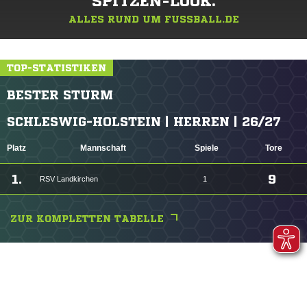
SPITZEN-LOOK.
ALLES RUND UM FUSSBALL.DE
TOP-STATISTIKEN
BESTER STURM
SCHLESWIG-HOLSTEIN | HERREN | 26/27
Platz
Mannschaft
Spiele
Tore
1.
9
RSV Landkirchen
1
ZUR KOMPLETTEN TABELLE