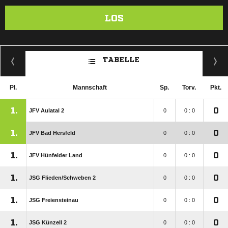
LOS
TABELLE
Pl.
Mannschaft
Sp.
Torv.
Pkt.
1.
0
JFV Aulatal 2
0
0 : 0
1.
0
JFV Bad Hersfeld
0
0 : 0
1.
0
JFV Hünfelder Land
0
0 : 0
1.
0
JSG Flieden/​Schweben 2
0
0 : 0
1.
0
JSG Freiensteinau
0
0 : 0
1.
0
JSG Künzell 2
0
0 : 0