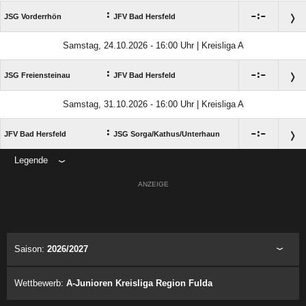
:

:

JSG Vorderrhön
JFV Bad Hersfeld
Samstag, 24.10.2026 - 16:00 Uhr | Kreisliga A
:

:

JSG Freiensteinau
JFV Bad Hersfeld
Samstag, 31.10.2026 - 16:00 Uhr | Kreisliga A
:

:

JFV Bad Hersfeld
JSG Sorga/​Kathus/​Unterhaun
Legende
ANZEIGE
Saison:
2026/2027
Wettbewerb:
A-Junioren Kreisliga Region Fulda