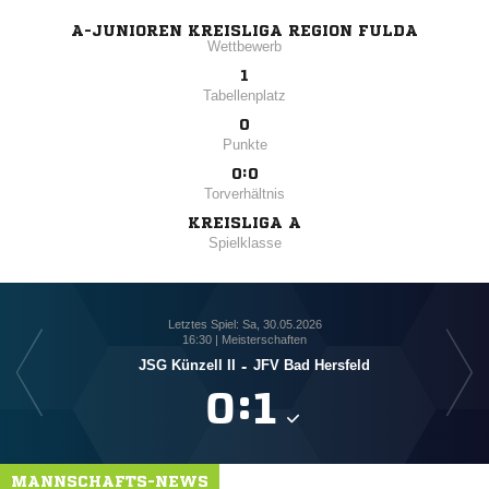
A-JUNIOREN KREISLIGA REGION FULDA
Wettbewerb
1
Tabellenplatz
0
Punkte
0:0
Torverhältnis
KREISLIGA A
Spielklasse
Letztes Spiel: Sa, 30.05.2026
16:30 | Meisterschaften
JSG Künzell II
-
JFV Bad Hersfeld

:

MANNSCHAFTS-NEWS