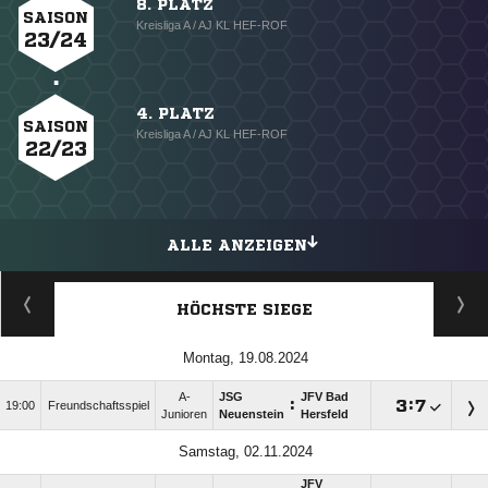
8. PLATZ
SAISON
Kreisliga A / AJ KL HEF-ROF
23/24
4. PLATZ
SAISON
Kreisliga A / AJ KL HEF-ROF
22/23
ALLE ANZEIGEN
HÖCHSTE SIEGE
Montag, 19.08.2024
A-
JSG
JFV Bad
:

:

19:00
Freundschaftsspiel
Junioren
Neuenstein
Hersfeld
Samstag, 02.11.2024
JFV