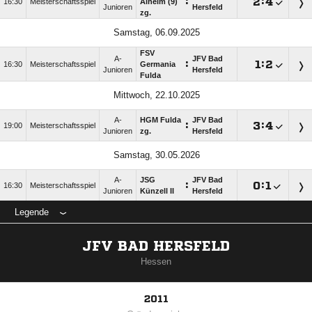
:

:

16:30
Meisterschaftsspiel
Alheim (9)
Junioren
Hersfeld
zg.
Samstag, 06.09.2025
FSV
A-
JFV Bad
:

:

16:30
Meisterschaftsspiel
Germania
Junioren
Hersfeld
Fulda
Mittwoch, 22.10.2025
A-
HGM Fulda
JFV Bad
:

:

19:00
Meisterschaftsspiel
Junioren
zg.
Hersfeld
Samstag, 30.05.2026
A-
JSG
JFV Bad
:

:

16:30
Meisterschaftsspiel
Junioren
Künzell II
Hersfeld
Legende
JFV BAD HERSFELD
Hessen
2011