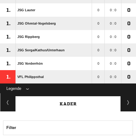
1.
0
JSG Lauter
0
0 : 0
1.
0
JSG Ohmtal-Vogelsberg
0
0 : 0
1.
0
JSG Rippberg
0
0 : 0
1.
0
JSG Sorga/​Kathus/​Unterhaun
0
0 : 0
1.
0
JSG Vorderrhön
0
0 : 0
1.
0
VFL Philippsthal
0
0 : 0
Legende
KADER
Filter