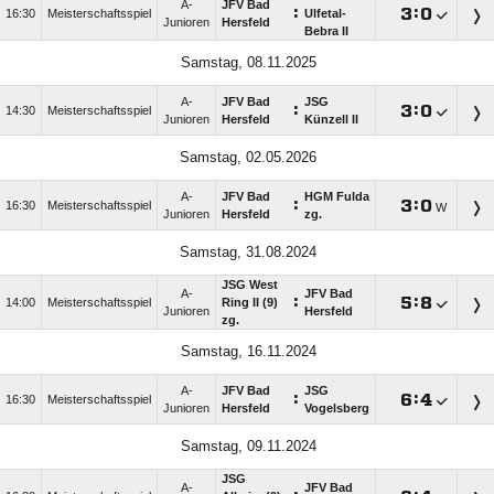
A-
JFV Bad
:

:

16:30
Meisterschaftsspiel
Ulfetal-
Junioren
Hersfeld
Bebra II
Samstag, 08.11.2025
A-
JFV Bad
JSG
:

:

14:30
Meisterschaftsspiel
Junioren
Hersfeld
Künzell II
Samstag, 02.05.2026
A-
JFV Bad
HGM Fulda
:

:

16:30
Meisterschaftsspiel
W
Junioren
Hersfeld
zg.
Samstag, 31.08.2024
JSG West
A-
JFV Bad
:

:

14:00
Meisterschaftsspiel
Ring II (9)
Junioren
Hersfeld
zg.
Samstag, 16.11.2024
A-
JFV Bad
JSG
:

:

16:30
Meisterschaftsspiel
Junioren
Hersfeld
Vogelsberg
Samstag, 09.11.2024
JSG
A-
JFV Bad