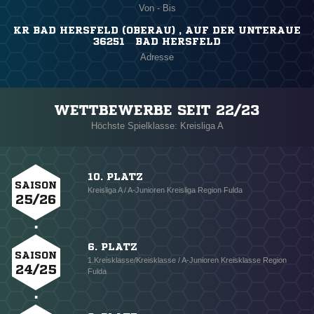
Von - Bis
KR BAD HERSFELD (OBERAU) , AUF DER UNTERAUE
36251 BAD HERSFELD
Adresse
WETTBEWERBE SEIT 22/23
Höchste Spielklasse: Kreisliga A
10. PLATZ
SAISON
Kreisliga A / A-Junioren Kreisliga Region Fulda
25/26
6. PLATZ
SAISON
1.Kreisklasse/Kreisklasse / A-Junioren Kreisklasse Region
24/25
Fulda