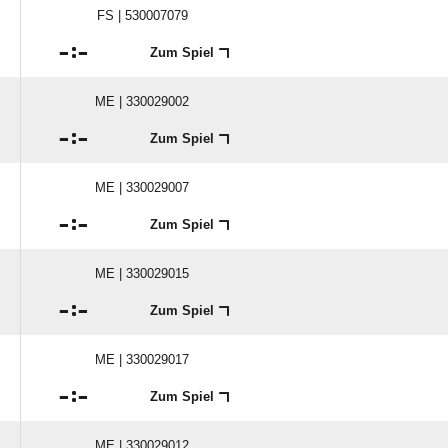
FS | 530007079

:

Zum Spiel
ME | 330029002

:

Zum Spiel
ME | 330029007

:

Zum Spiel
ME | 330029015

:

Zum Spiel
ME | 330029017

:

Zum Spiel
ME | 330029012