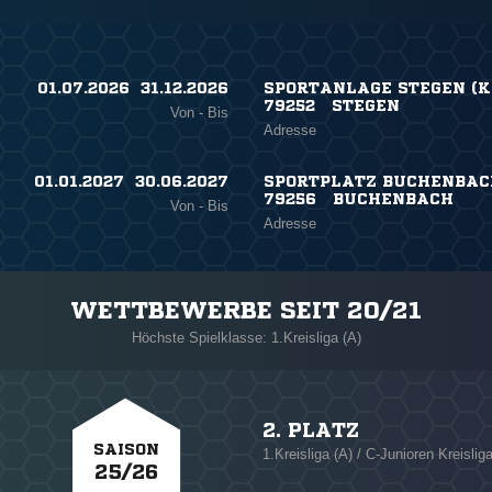
01.07.2026 ​ 31.12.2026
SPORTANLAGE STEGEN (K
79252 STEGEN
Von - Bis
Adresse
01.01.2027 ​ 30.06.2027
SPORTPLATZ BUCHENBACH
79256 BUCHENBACH
Von - Bis
Adresse
WETTBEWERBE SEIT 20/21
Höchste Spielklasse: 1.Kreisliga (A)
2. PLATZ
SAISON
1.Kreisliga (A) / C-Junioren Kreislig
25/26