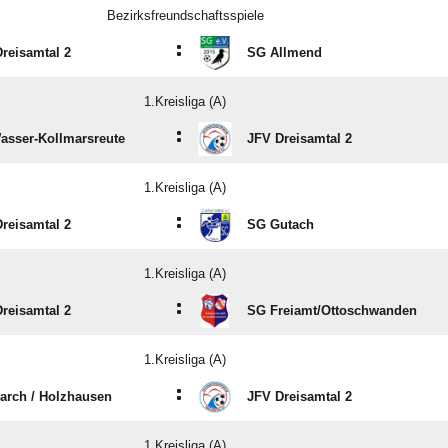
Bezirksfreundschaftsspiele
:
reisamtal 2
SG Allmend
1.Kreisliga (A)
:
asser-Kollmarsreute
JFV Dreisamtal 2
1.Kreisliga (A)
:
reisamtal 2
SG Gutach
1.Kreisliga (A)
:
reisamtal 2
SG Freiamt/​Ottoschwanden
1.Kreisliga (A)
:
rch /​ Holzhausen
JFV Dreisamtal 2
1.Kreisliga (A)