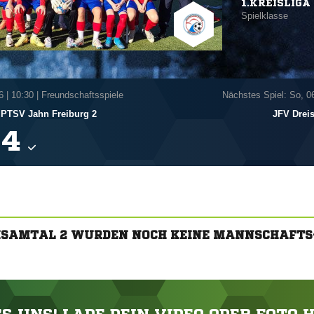
1.KREISLIGA 
Spielklasse
6
|
10:30 | Freundschaftsspiele
Nächstes Spiel: So, 0
PTSV Jahn Freiburg 2
JFV Dreis

EISAMTAL 2 WURDEN NOCH KEINE MANNSCHAFTS