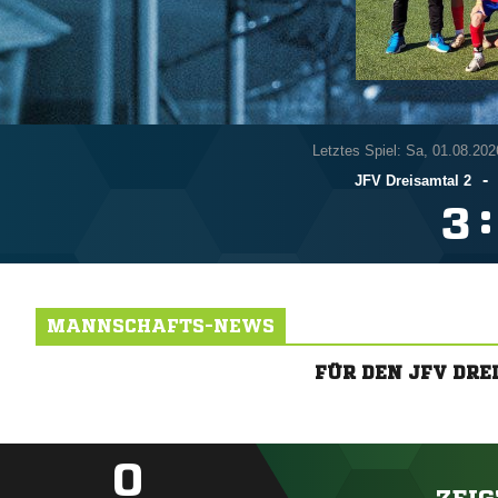
Letztes Spiel: Sa, 01.08.202
-
JFV Dreisamtal 2
:

MANNSCHAFTS-NEWS
FÜR DEN JFV DR
0