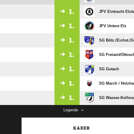
1.
JFV Eintracht Elzta
1.
JFV Untere Elz
1.
SG Bötz./​Eichst./​
1.
SG Freiamt/​Ottos
1.
SG Gutach
1.
SG March /​ Holzh
1.
SG Wasser-Kollma
Legende
KADER