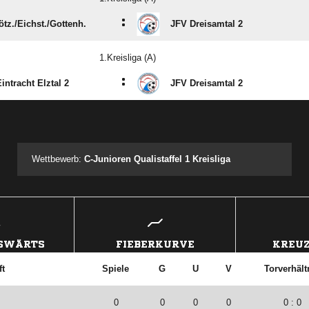
:
tz./​Eichst./​Gottenh.
JFV Dreisamtal 2
1.Kreisliga (A)
:
intracht Elztal 2
JFV Dreisamtal 2
ANZEIGE
Wettbewerb:
C-Junioren Qualistaffel 1 Kreisliga
USWÄRTS
FIEBERKURVE
KREUZ
t
Spiele
G
U
V
Torverhält
0
0
0
0
0 : 0