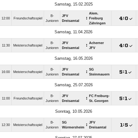
Samstag, 15.02.2025
Alem.
B-
JFV
:

:

12:00
Freundschaftsspiel
Freiburg
Junioren
Dreisamtal
Zähringen
Samstag, 11.04.2026
B-
JFV
Acherner
:

:

11:30
Meisterschaftsspiel
Junioren
Dreisamtal
JFV
Samstag, 16.05.2026
B-
JFV
SG
:

:

16:00
Meisterschaftsspiel
Junioren
Dreisamtal
Steinmauern
Samstag, 25.07.2026
B-
JFV
FC Freiburg-
:

:

11:00
Freundschaftsspiel
Junioren
Dreisamtal
St. Georgen
Sonntag, 10.05.2026
B-
SG
JFV
:

:

12:30
Meisterschaftsspiel
Junioren
Würmersheim
Dreisamtal
Sonntag, 27.07.2025