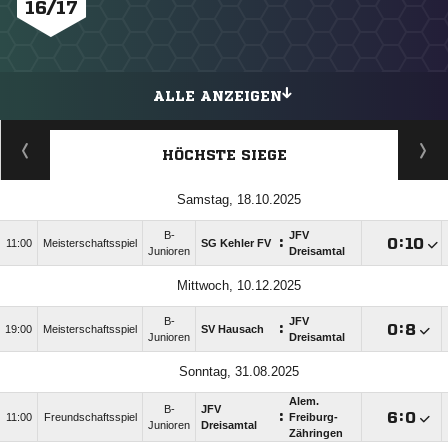
16/17
ALLE ANZEIGEN
HÖCHSTE SIEGE
Samstag, 18.10.2025
B-
JFV
:

:

11:00
Meisterschaftsspiel
SG Kehler FV
Junioren
Dreisamtal
Mittwoch, 10.12.2025
B-
JFV
:

:

19:00
Meisterschaftsspiel
SV Hausach
Junioren
Dreisamtal
Sonntag, 31.08.2025
Alem.
B-
JFV
:

:

11:00
Freundschaftsspiel
Freiburg-
Junioren
Dreisamtal
Zähringen