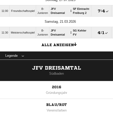
B-
JFV
SF Eintracht
:

:

11:00
Freundschaftsspiel
Junioren
Dreisamtal
Freiburg 2
Samstag, 21.03.2026
B-
JFV
SG Kehler
:

:

11:30
Meisterschaftsspiel
Junioren
Dreisamtal
FV
ALLE ANZEIGEN
Legende
JFV DREISAMTAL
Südbaden
2016
Gründungsjahr
BLAU/ROT
Vereinsfarben