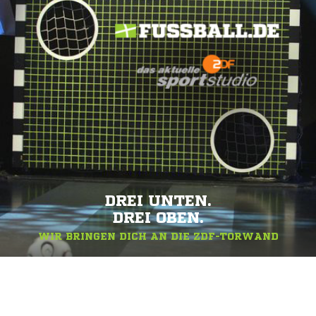
DREI UNTEN.
DREI OBEN.
WIR BRINGEN DICH AN DIE ZDF-TORWAND