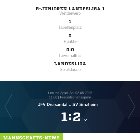
B-JUNIOREN LANDESLIGA 1
Wettbewerb
1
Tabellenplatz
0
Punkte
0:0
Torverhältnis
LANDESLIGA
Spielklasse
Letztes Spiel: So, 02.08.2026
11:00 | Freundschaftsspiele
JFV Dreisamtal
-
SV Sinzheim

:

MANNSCHAFTS-NEWS