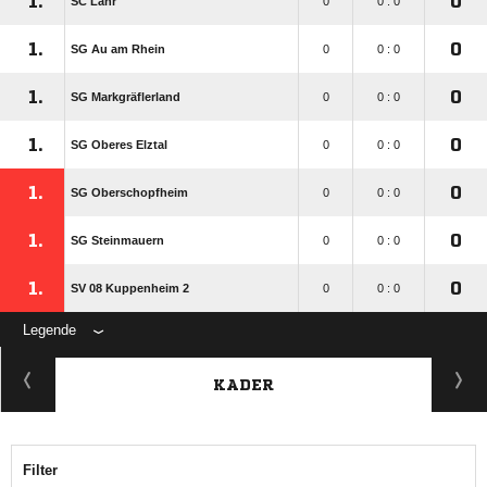
1.
0
SC Lahr
0
0 : 0
1.
0
SG Au am Rhein
0
0 : 0
1.
0
SG Markgräflerland
0
0 : 0
1.
0
SG Oberes Elztal
0
0 : 0
1.
0
SG Oberschopfheim
0
0 : 0
1.
0
SG Steinmauern
0
0 : 0
1.
0
SV 08 Kuppenheim 2
0
0 : 0
Legende
KADER
Filter