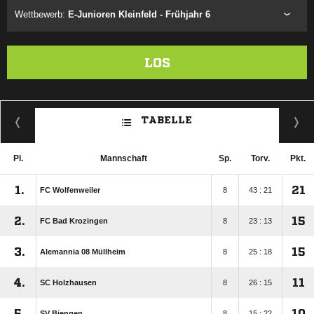
Wettbewerb:
E-Junioren Kleinfeld - Frühjahr 6
LOS
TABELLE
Pl.
Mannschaft
Sp.
Torv.
Pkt.
1.
21
FC Wolfenweiler
8
43 : 21
2.
15
FC Bad Krozingen
8
23 : 13
3.
15
Alemannia 08 Müllheim
8
25 : 18
4.
11
SC Holzhausen
8
26 : 15
5.
10
SV Biengen
8
15 : 22