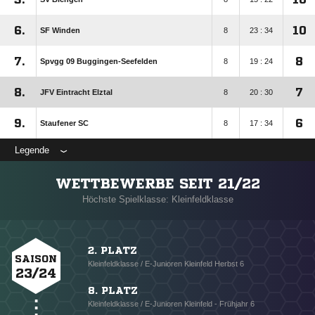
6.
10
SF Winden
8
23 : 34
7.
8
Spvgg 09 Buggingen-Seefelden
8
19 : 24
8.
7
JFV Eintracht Elztal
8
20 : 30
9.
6
Staufener SC
8
17 : 34
Legende
WETTBEWERBE SEIT 21/22
Höchste Spielklasse: Kleinfeldklasse
2. PLATZ
SAISON
Kleinfeldklasse / E-Junioren Kleinfeld Herbst 6
23/24
8. PLATZ
Kleinfeldklasse / E-Junioren Kleinfeld - Frühjahr 6