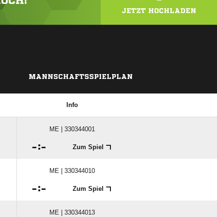
HOCH!
JETZT HOCHLADEN
MANNSCHAFTSSPIELPLAN
Info
ME | 330344001

:

Zum Spiel
ME | 330344010

:

Zum Spiel
ME | 330344013