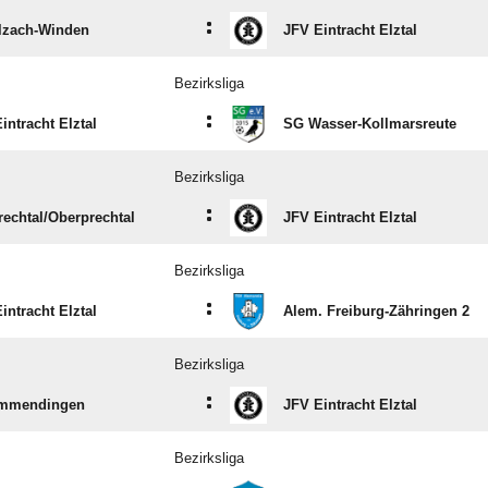
:
lzach-Winden
JFV Eintracht Elztal
Bezirksliga
:
intracht Elztal
SG Wasser-Kollmarsreute
Bezirksliga
:
echtal/​Oberprechtal
JFV Eintracht Elztal
Bezirksliga
:
intracht Elztal
Alem. Freiburg-Zähringen 2
Bezirksliga
:
mmendingen
JFV Eintracht Elztal
Bezirksliga