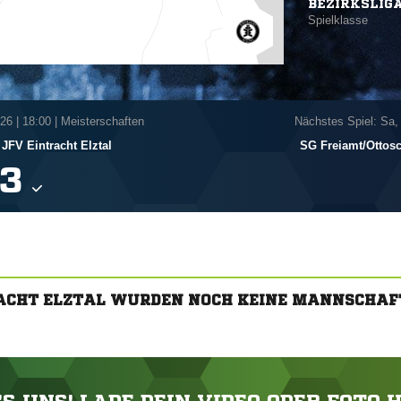
BEZIRKSLIG
Spielklasse
026
|
18:00 | Meisterschaften
Nächstes Spiel: Sa,
JFV Eintracht Elztal
SG Freiamt/​Otto

RACHT ELZTAL WURDEN NOCH KEINE MANNSCHAF