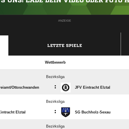
'S UNS! LADE DEIN VIDEO ODER FOTO 
ANZEIGE
LETZTE SPIELE
Wettbewerb
Bezirksliga
:
eiamt/​Ottoschwanden
JFV Eintracht Elztal
Bezirksliga
:
intracht Elztal
SG Buchholz-Sexau
Bezirksliga