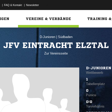
|
FAQ & Kontakt
|
Newsletter
Link
IGEN
VEREINE & VERBÄNDE
TRAINING &
D-Junioren
|
Südbaden
JFV EINTRACHT ELZTAL
Zur Vereinsseite
D-JUNIOREN
Wettbewerb
1
Tabellenplatz
0
Punkte
0:0
Torverhältnis