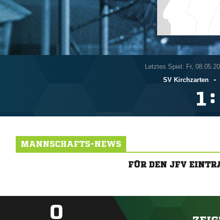
Letztes Spiel: Fr, 08.05.2
-
SV Kirchzarten
:

MANNSCHAFTS-NEWS
FÜR DEN JFV EINT
0