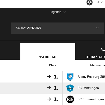
JFV E
Legende
Saison:
2026/2027
TABELLE
HEIM/ A
Platz
Mannscha
1.
Alem. Freiburg-Zä
1.
FC Denzlingen
1.
FC Emmendingen