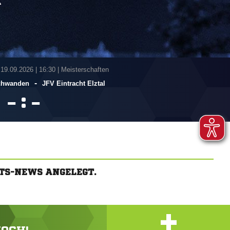
A
 19.09.2026
|
16:30 | Meisterschaften
-
schwanden
JFV Eintracht Elztal
:


TS-NEWS ANGELEGT.
+