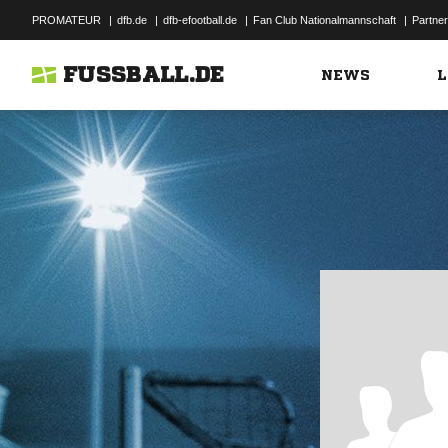
PROMATEUR
|
dfb.de
|
dfb-efootball.de
|
Fan Club Nationalmannschaft
|
Partner
FUSSBALL.DE
NEWS
L