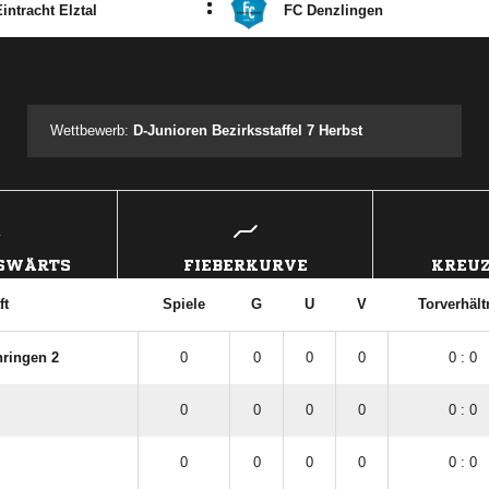
:
intracht Elztal
FC Denzlingen
ANZEIGE
Wettbewerb:
D-Junioren Bezirksstaffel 7 Herbst
USWÄRTS
FIEBERKURVE
KREUZ
ft
Spiele
G
U
V
Torverhält
hringen 2
0
0
0
0
0 : 0
0
0
0
0
0 : 0
0
0
0
0
0 : 0