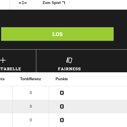

:

Zum Spiel
LOS
TABELLE
FAIRNESS
nis
Tordifferenz
Punkte
0
0
0
0
0
0