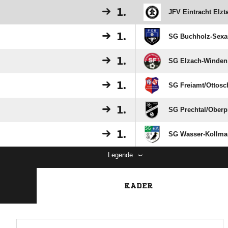
1.
JFV Eintracht Elzta
1.
SG Buchholz-Sexa
1.
SG Elzach-Winden
1.
SG Freiamt/​Ottos
1.
SG Prechtal/​Oberp
1.
SG Wasser-Kollma
Legende
KADER