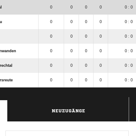
l
0
0
0
0
0 : 0
u
0
0
0
0
0 : 0
0
0
0
0
0 : 0
chwanden
0
0
0
0
0 : 0
rechtal
0
0
0
0
0 : 0
rsreute
0
0
0
0
0 : 0
NEUZUGÄNGE