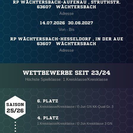
RP WÄCHTERSBACH-AUFENAU , STRUTHSTR.
63607 WÄCHTERSBACH
Adresse
14.07.2026 ​ 30.06.2027
Von - Bis
RP WÄCHTERSBACH-HESSELDORF , IN DER AUE
63607 WÄCHTERSBACH
Adresse
WETTBEWERBE SEIT 23/24
Höchste Spielklasse: 1.Kreisklasse/Kreisklasse
6. PLATZ
SAISON
1.Kreisklasse/Kreisklasse / E-Jun GN KK-Quali Gr. 3
25/26
4. PLATZ
1.Kreisklasse/Kreisklasse / E-Jun Kreisklasse 3 GN