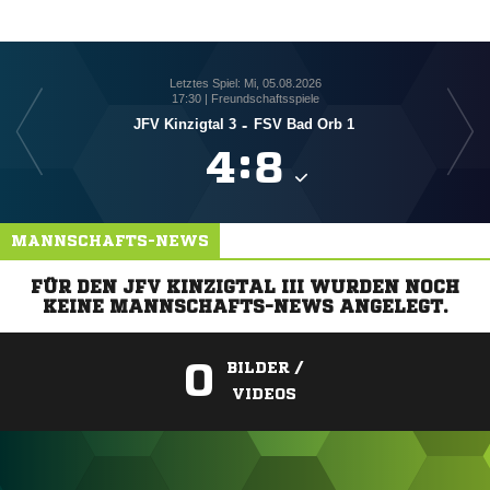
Letztes Spiel: Mi, 05.08.2026
17:30 | Freundschaftsspiele
JFV Kinzigtal 3
-
FSV Bad Orb 1

:

MANNSCHAFTS-NEWS
FÜR DEN JFV KINZIGTAL III WURDEN NOCH
KEINE MANNSCHAFTS-NEWS ANGELEGT.
0
BILDER /
VIDEOS