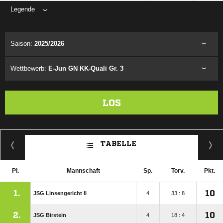
Legende
ANZEIGE
Saison:
2025/2026
Wettbewerb:
E-Jun GN KK-Quali Gr. 3
LOS
TABELLE
Pl.
Mannschaft
Sp.
Torv.
Pkt.
1.
10
JSG Linsengericht II
4
33 : 8
2.
10
JSG Birstein
4
18 : 4