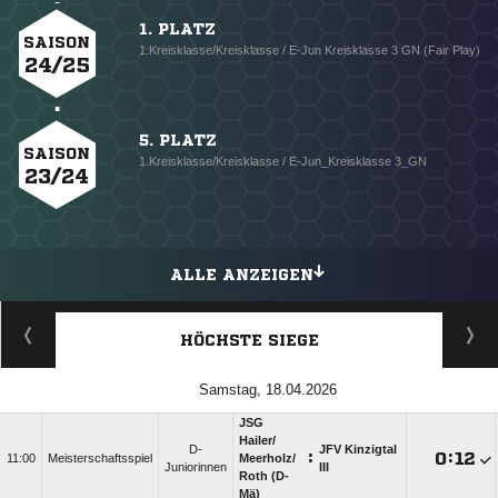
1. PLATZ
SAISON
1.Kreisklasse/Kreisklasse / E-Jun Kreisklasse 3 GN (Fair Play)
24/25
5. PLATZ
SAISON
1.Kreisklasse/Kreisklasse / E-Jun_Kreisklasse 3_GN
23/24
ALLE ANZEIGEN
HÖCHSTE SIEGE
Samstag, 18.04.2026
JSG
Hailer/​
D-
JFV Kinzigtal
:

:

11:00
Meisterschaftsspiel
Meerholz/​
Juniorinnen
III
Roth (D-
Mä)