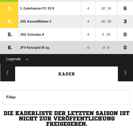
3.
6
1. Gelnhäuser FC 03 II
4
18 : 24
4.
3
JSG Kassel/​Bieber 2
4
10 : 23
5.
0
JSG Gründau II
4
5 : 25
6.
0
JFV Kinzigtal III zg.
0
0 : 0
Legende
KADER
Filter
DIE KADERLISTE DER LETZTEN SAISON IST
NICHT ZUR VERÖFFENTLICHUNG
FREIGEGEBEN.