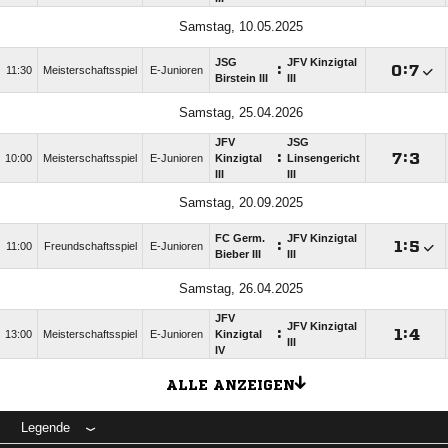
Samstag, 10.05.2025
JSG
JFV Kinzigtal
:

:

11:30
Meisterschaftsspiel
E-Junioren
Birstein III
III
Samstag, 25.04.2026
JFV
JSG
:

:

10:00
Meisterschaftsspiel
E-Junioren
Kinzigtal
Linsengericht
III
III
Samstag, 20.09.2025
FC Germ.
JFV Kinzigtal
:

:

11:00
Freundschaftsspiel
E-Junioren
Bieber III
III
Samstag, 26.04.2025
JFV
JFV Kinzigtal
:

:

13:00
Meisterschaftsspiel
E-Junioren
Kinzigtal
III
IV
ALLE ANZEIGEN
Legende