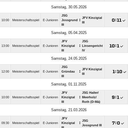
Samstag, 30.05.2026
JSG
JFV Kinzigtal
:

:

10:00
Meisterschaftsspiel
E-Junioren
Jossgrund
III
III
Samstag, 05.04.2025
JFV
JSG
:

:

13:00
Meisterschaftsspiel
E-Junioren
Kinzigtal
Linsengericht
III
IV
Samstag, 24.05.2025
JSG
JFV Kinzigtal
:

:

12:00
Meisterschaftsspiel
E-Junioren
Gründau
III
III
Samstag, 01.11.2025
JFV
JSG Hailer/​
:

:

10:00
Meisterschaftsspiel
E-Junioren
Kinzigtal
Meerholz/​
III
Roth (D-Mä)
Samstag, 21.03.2026
JFV
JSG
:

:

09:30
Meisterschaftsspiel
E-Junioren
Kinzigtal
Jossgrund III
III