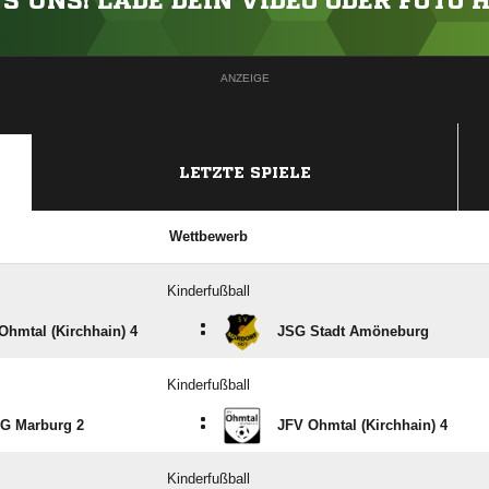
'S UNS! LADE DEIN VIDEO ODER FOTO 
ANZEIGE
LETZTE SPIELE
Wettbewerb
Kinderfußball
:
Ohmtal (Kirchhain) 4
JSG Stadt Amöneburg
Kinderfußball
:
BG Marburg 2
JFV Ohmtal (Kirchhain) 4
Kinderfußball