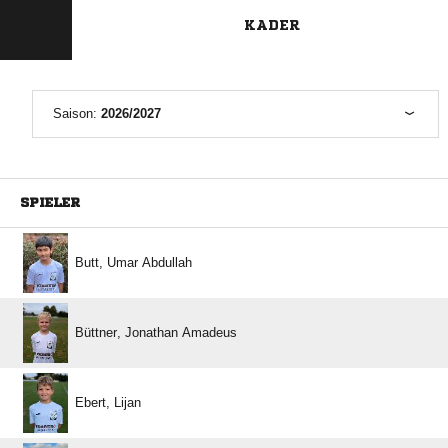
KADER
Saison:
2026/2027
SPIELER
  
  
 