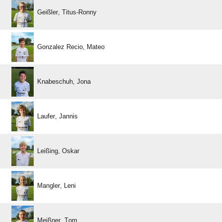
 
  
 
 
 
 
 