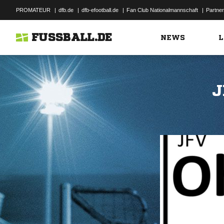
PROMATEUR
|
dfb.de
|
dfb-efootball.de
|
Fan Club Nationalmannschaft
|
Partner
FUSSBALL.DE
NEWS
L
J