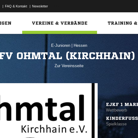
|
FAQ & Kontakt
|
Newsletter
Link
IGEN
VEREINE & VERBÄNDE
TRAINING &
E-Junioren
|
Hessen
FV OHMTAL (KIRCHHAIN)
Zur Vereinsseite
EJKF 1 MAR
Wettbewerb
KINDERFUSS
Spielklasse