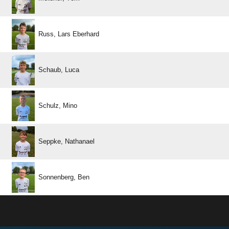
  
 
 
 
 