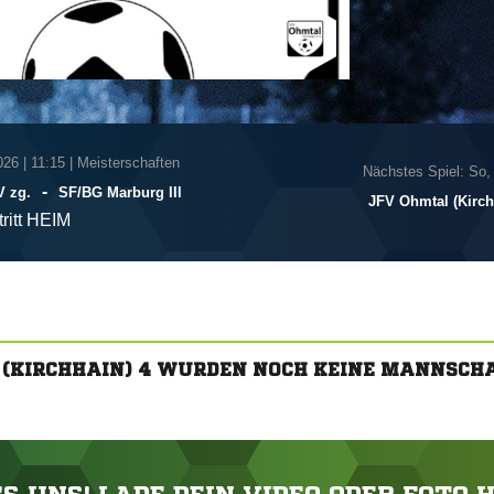
026
|
11:15 | Meisterschaften
Nächstes Spiel: So,
-
V zg.
SF/​BG Marburg III
JFV Ohmtal (Kirch
tritt HEIM
 (KIRCHHAIN) 4 WURDEN NOCH KEINE MANNSCH