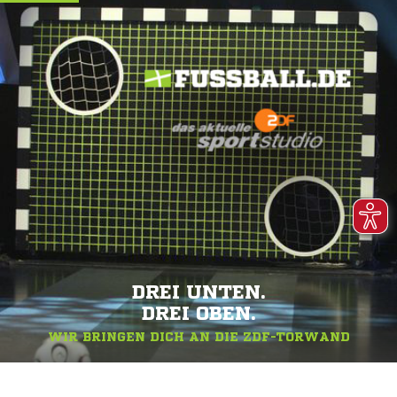
DREI UNTEN.
DREI OBEN.
WIR BRINGEN DICH AN DIE ZDF-TORWAND