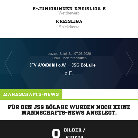
E-JUNIORINNEN KREISLIGA B
Wettbewerb
KREISLIGA
Spielklasse
Letztes Spiel: So, 07.06.2026
11:00 | Meisterschaften
JFV A/​O/​B/​H/​H o.W.
-
JSG BöLaHe
o.E.
MANNSCHAFTS-NEWS
FÜR DEN JSG BÖLAHE WURDEN NOCH KEINE
MANNSCHAFTS-NEWS ANGELEGT.
0
BILDER /
VIDEOS