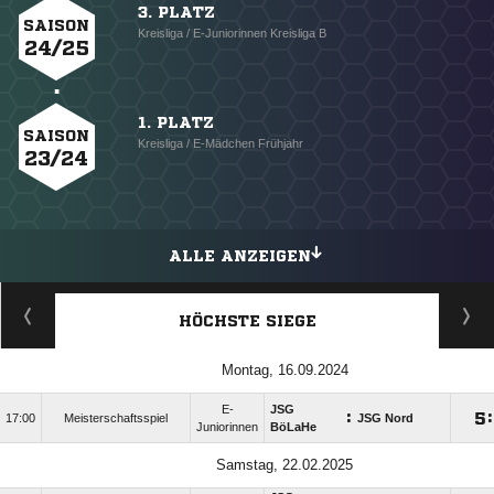
3. PLATZ
SAISON
Kreisliga / E-Juniorinnen Kreisliga B
24/25
1. PLATZ
SAISON
Kreisliga / E-Mädchen Frühjahr
23/24
ALLE ANZEIGEN
HÖCHSTE SIEGE
Montag, 16.09.2024
E-
JSG
:

:
17:00
Meisterschaftsspiel
JSG Nord
Juniorinnen
BöLaHe
Samstag, 22.02.2025