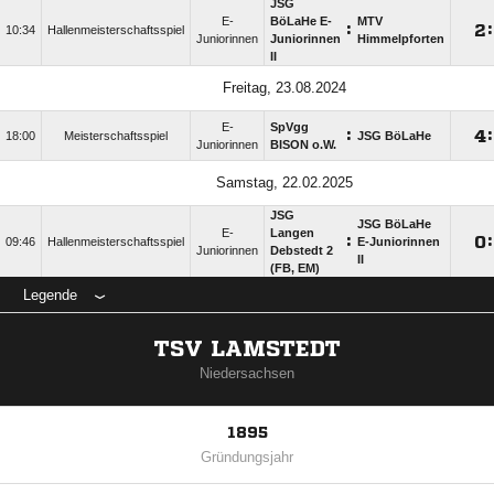
JSG
E-
BöLaHe E-
MTV
:

:
10:34
Hallenmeisterschaftsspiel
Juniorinnen
Juniorinnen
Himmelpforten
II
Freitag, 23.08.2024
E-
SpVgg
:

:
18:00
Meisterschaftsspiel
JSG BöLaHe
Juniorinnen
BISON o.W.
Samstag, 22.02.2025
JSG
JSG BöLaHe
E-
Langen
:

:
09:46
Hallenmeisterschaftsspiel
E-Juniorinnen
Juniorinnen
Debstedt 2
II
(FB, EM)
Legende
TSV LAMSTEDT
Niedersachsen
1895
Gründungsjahr