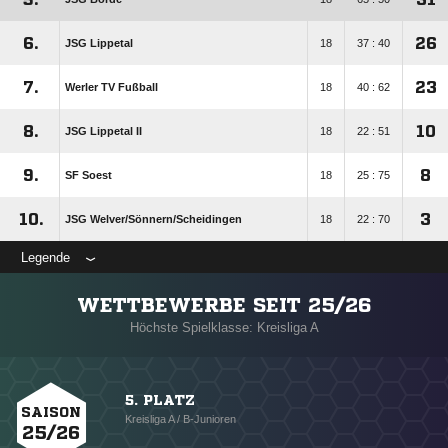
6.
26
JSG Lippetal
18
37 : 40
7.
23
Werler TV Fußball
18
40 : 62
8.
10
JSG Lippetal II
18
22 : 51
9.
8
SF Soest
18
25 : 75
10.
3
JSG Welver/​Sönnern/​Scheidingen
18
22 : 70
Legende
WETTBEWERBE SEIT 25/26
Höchste Spielklasse: Kreisliga A
5. PLATZ
SAISON
Kreisliga A / B-Junioren
25/26