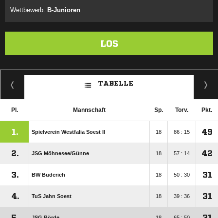
Wettbewerb:
B-Junioren
LOS
TABELLE
Pl.
Mannschaft
Sp.
Torv.
Pkt.
1.
49
Spielverein Westfalia Soest II
18
86 : 15
2.
42
JSG Möhnesee/​Günne
18
57 : 14
3.
31
BW Büderich
18
50 : 30
4.
31
TuS Jahn Soest
18
39 : 36
5.
31
JSG Börde
18
65 : 50