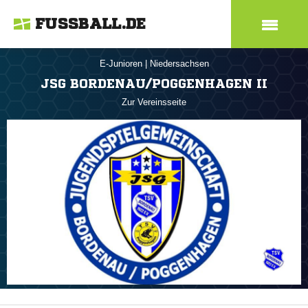
FUSSBALL.DE
E-Junioren
|
Niedersachsen
JSG BORDENAU/POGGENHAGEN II
Zur Vereinsseite