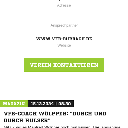
Adresse
Ansprechpartner
WWW.VFB-BURBACH.DE
Website
VEREIN KONTAKTIEREN
Nachricht an VfB Burbach
MAGAZIN
15.12.2024 | 08:30
VFB-COACH WÖLPPER: "DURCH UND
DURCH HÜLSER"
Mit 67 will es Manfred Wölpper noch mal wissen. Der langjährige