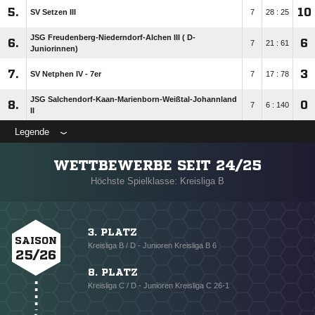
5.
10
SV Setzen III
7
28 : 25
JSG Freudenberg-Niederndorf-Alchen III ( D-
6.
6
7
21 : 61
Juniorinnen)
7.
3
SV Netphen IV - 7er
7
17 : 78
JSG Salchendorf-Kaan-Marienborn-Weißtal-Johannland
8.
0
7
6 : 140
II
Legende
WETTBEWERBE SEIT 24/25
Höchste Spielklasse: Kreisliga B
3. PLATZ
SAISON
Kreisliga B / D - Junioren Kreisliga B 6
25/26
8. PLATZ
Kreisliga C / D - Junioren Kreisliga C 26-1