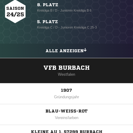
8. PLATZ
SAISON
Kreisliga B / D - Junioren Kreisliga B 6
24/25
5. PLATZ
Kreisliga C / D - Junioren Kreisliga C 25-3
ALLE ANZEIGEN
VFB BURBACH
Westfalen
1907
Gründungsjahr
BLAU-WEISS-ROT
Vereinsfarben
KLEINE AU 1, 57299 BURBACH