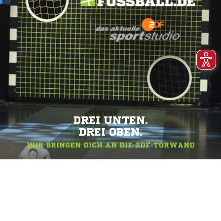
DREI UNTEN.
DREI OBEN.
WIR BRINGEN DICH AN DIE ZDF-TORWAND