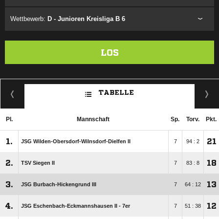
Wettbewerb:
D - Junioren Kreisliga B 6
LOS
TABELLE
Pl.
Mannschaft
Sp.
Torv.
Pkt.
1.
21
JSG Wilden-Obersdorf-Wilnsdorf-Dielfen II
7
94 : 2
2.
18
TSV Siegen II
7
83 : 8
3.
13
JSG Burbach-Hickengrund III
7
64 : 12
4.
12
JSG Eschenbach-Eckmannshausen II - 7er
7
51 : 38