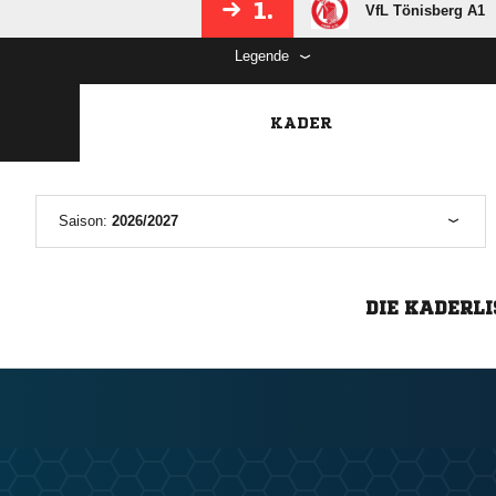
1.
VfL Tönisberg A1
Legende
KADER
Saison:
2026/2027
DIE KADERLI