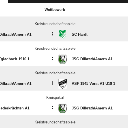
Wettbewerb
Kreisfreundschaftsspiele
:
ilkrath/​Amern A1
SC Hardt
Kreisfreundschaftsspiele
:
'gladbach 1910 1
JSG Dilkrath/​Amern A1
Kreisfreundschaftsspiele
:
ilkrath/​Amern A1
VSF 1945 Vorst A1 U19-1
Kreispokal
:
iederkrüchten A1
JSG Dilkrath/​Amern A1
Kreisfreundschaftsspiele