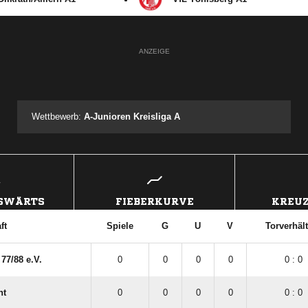
ANZEIGE
Wettbewerb:
A-Junioren Kreisliga A
USWÄRTS
FIEBERKURVE
KREUZ
ft
Spiele
G
U
V
Torverhält
7/​88 e.V.
0
0
0
0
0 : 0
ht
0
0
0
0
0 : 0