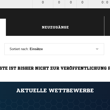
0
0
0
0
0 : 0
NEUZUGÄNGE
Sortiert nach:
Einsätze
STE IST BISHER NICHT ZUR VERÖFFENTLICHUNG 
AKTUELLE WETTBEWERBE