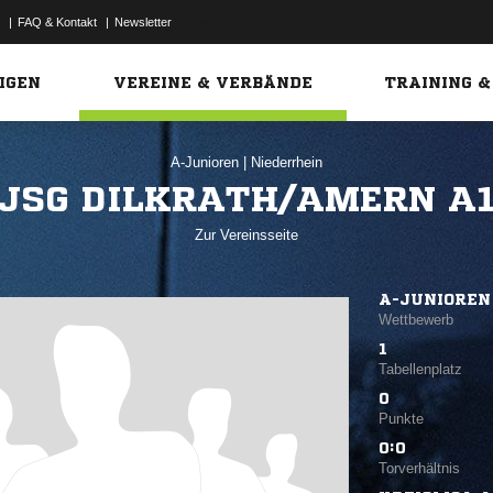
|
FAQ & Kontakt
|
Newsletter
Link
IGEN
VEREINE & VERBÄNDE
TRAINING &
A-Junioren
|
Niederrhein
JSG DILKRATH/AMERN A
Zur Vereinsseite
A-JUNIOREN
Wettbewerb
1
Tabellenplatz
0
Punkte
0:0
Torverhältnis