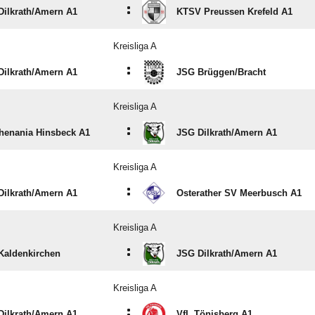
:
ilkrath/​Amern A1
KTSV Preussen Krefeld A1
Kreisliga A
:
ilkrath/​Amern A1
JSG Brüggen/​Bracht
Kreisliga A
:
henania Hinsbeck A1
JSG Dilkrath/​Amern A1
Kreisliga A
:
ilkrath/​Amern A1
Osterather SV Meerbusch A1
Kreisliga A
:
Kaldenkirchen
JSG Dilkrath/​Amern A1
Kreisliga A
:
ilkrath/​Amern A1
VfL Tönisberg A1