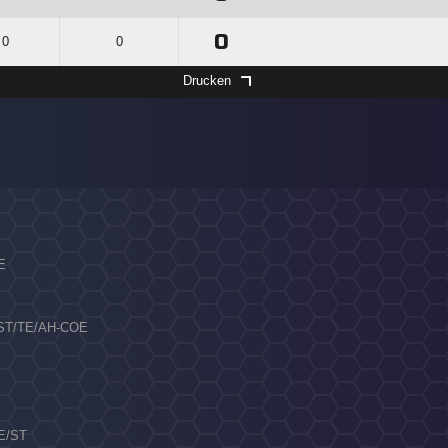
0
 0
0
Drucken
TE
24 ST/TE/AH-COE
TE/ST