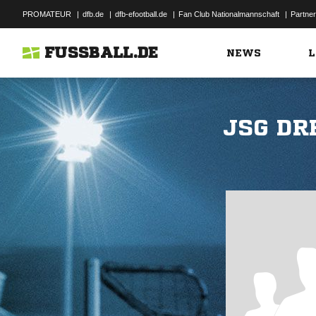
PROMATEUR
|
dfb.de
|
dfb-efootball.de
|
Fan Club Nationalmannschaft
|
Partner
FUSSBALL.DE
NEWS
L
JSG DR