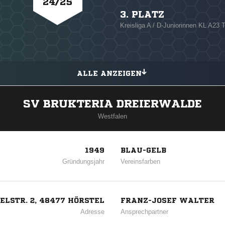
24/25
3. PLATZ
Kreisliga A / D-Juniorinnen KL A23
ALLE ANZEIGEN
SV BRUKTERIA DREIERWALDE
Westfalen
1949
BLAU-GELB
Gründungsjahr
Vereinsfarben
ELSTR. 2, 48477 HÖRSTEL
FRANZ-JOSEF WALTER
Adresse
Ansprechpartner