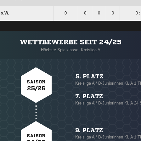
 o.W.
0
0
0
0
0 :
WETTBEWERBE SEIT 24/25
Höchste Spielklasse: Kreisliga A
5. PLATZ
SAISON
Kreisliga A / D-Juniorinnen KL A 1 
25/26
7. PLATZ
Kreisliga A / D-Juniorinnen KL A 
9. PLATZ
SAISON
Kreisliga A / D-Juniorinnen KL A 1 