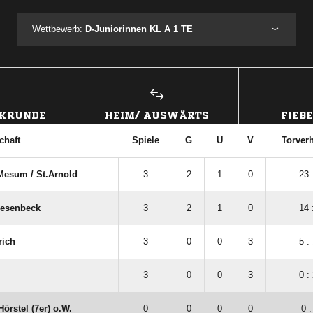
Wettbewerb:
D-Juniorinnen KL A 1 TE
CKRUNDE
HEIM/ AUSWÄRTS
FIEB
chaft
Spiele
G
U
V
Torverh
Mesum /​ St.Arnold
3
2
1
0
23 
iesenbeck
3
2
1
0
14 
rich
3
0
0
3
5 :
3
0
0
3
0 :
Hörstel (7er) o.W.
0
0
0
0
0 :