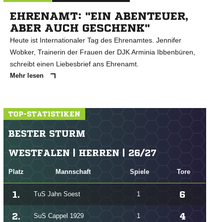
EHRENAMT: "EIN ABENTEUER,
ABER AUCH GESCHENK"
Heute ist Internationaler Tag des Ehrenamtes. Jennifer
Wobker, Trainerin der Frauen der DJK Arminia Ibbenbüren,
schreibt einen Liebesbrief ans Ehrenamt.
Mehr lesen
TOP-STATISTIKEN
BESTER STURM
WESTFALEN | HERREN | 26/27
Platz
Mannschaft
Spiele
Tore
1.
6
TuS Jahn Soest
1
2.
4
SuS Cappel 1929
1