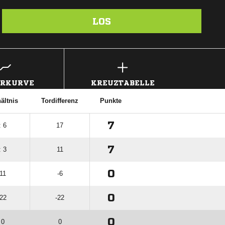
LOS
ERKURVE
KREUZTABELLE
ältnis
Tordifferenz
Punkte
7
: 6
17
7
: 3
11
0
 11
-6
0
 22
-22
0
 0
0