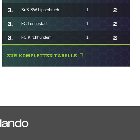
3.
2
SuS BW Lipperbruch
1
3.
2
FC Lennestadt
1
3.
2
FC Kirchhundem
1
ZUR KOMPLETTEN TABELLE