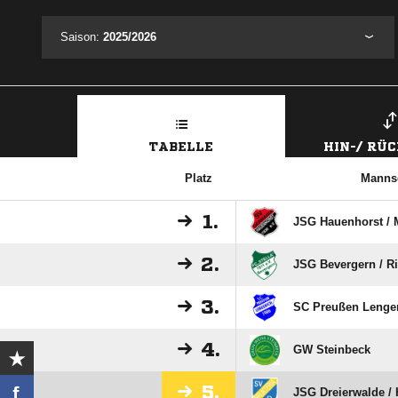
Saison:
2025/2026
TABELLE
HIN-/ RÜ
Platz
Manns
1.
JSG Hauenhorst /​ 
2.
JSG Bevergern /​ R
3.
SC Preußen Lenge
4.
GW Steinbeck
5.
JSG Dreierwalde /​ 