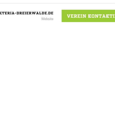
TERIA-DREIERWALDE.DE
VEREIN KONTAKT
Website
ANZEIGE
NACHRICHT SENDE
* Pflichtfelder