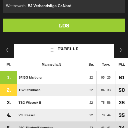
Wettbewerb:
BJ Verbandsliga Gr.Nord
LOS
TABELLE
Pl.
Mannschaft
Sp.
Torv.
Pkt.
1.
61
SF/​BG Marburg
22
95 : 25
2.
50
TSV Steinbach
22
84 : 33
3.
35
TSG Wieseck II
22
75 : 56
4.
35
VfL Kassel
22
78 : 44
5.
34
JSG Flieden/​Schweben
22
43 : 41