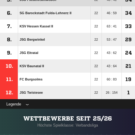
6.
34
SG Barockstadt Fulda-Lehnerz II
22
46 : 59
7.
33
KSV Hessen Kassel II
22
63 : 41
8.
29
JSG Bergwinkel
22
53 : 47
9.
24
JSG Eitratal
22
43 : 62
10.
21
KSV Baunatal II
22
43 : 64
11.
19
FC Burgsolms
22
60 : 83
12.
1
JSG Twistesee
22
26 : 154
Legende
WETTBEWERBE SEIT 25/26
Höchste Spielklasse: Verbandsliga