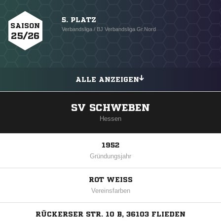
5. PLATZ
SAISON
Verbandsliga / BJ Verbandsliga Gr.Nord
25/26
ALLE ANZEIGEN
SV SCHWEBEN
Hessen
1952
Gründungsjahr
ROT WEISS
Vereinsfarben
RÜCKERSER STR. 10 B, 36103 FLIEDEN