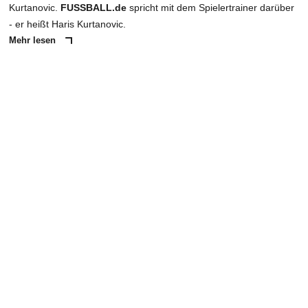
Kurtanovic.
FUSSBALL.de
spricht mit dem Spielertrainer darüber
- er heißt Haris Kurtanovic.
Mehr lesen
ANZEIGE
NACHRICHT SENDEN
* Pflichtfelder