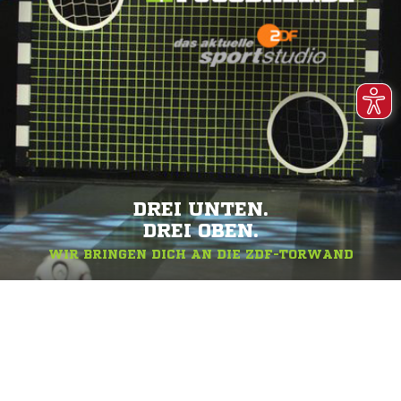
DREI UNTEN.
DREI OBEN.
WIR BRINGEN DICH AN DIE ZDF-TORWAND